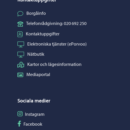
Borgåinfo
Telefonrådgivning: 020 692 250
Kontaktuppgifter
Elektroniska tjänster (ePorvoo)
Nätbutik
Kartor och lägesinformation
Mediaportal
Sociala medier
Följ på Instagram
Instagram
Följ på Facebook
Facebook