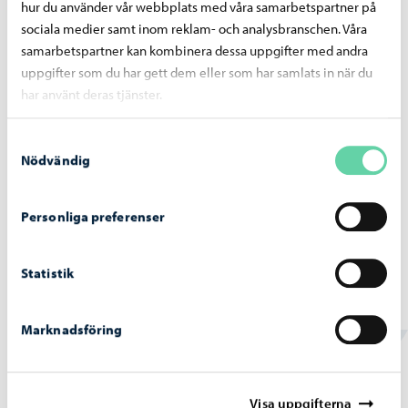
hur du använder vår webbplats med våra samarbetspartner på
sociala medier samt inom reklam- och analysbranschen. Våra
samarbetspartner kan kombinera dessa uppgifter med andra
uppgifter som du har gett dem eller som har samlats in när du
Borgå stad informerar
-
22.06.2026
har använt deras tjänster.
Tillstånds- och tillsynsnämndens beslut
22.6.2026
Samtyckesval
Nödvändig
Personliga preferenser
Beslutsfattande
-
22.06.2026
Statistik
Stadsstyrelsens beslut 22.6.2026
Marknadsföring
Visa uppgifterna