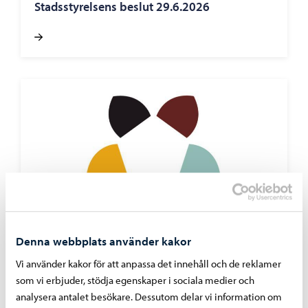
Stadsstyrelsens beslut 29.6.2026
Denna webbplats använder kakor
Borgå stad informerar
-
23.06.2026
Vi använder kakor för att anpassa det innehåll och de reklamer
Stadsutvecklingsnämndens beslut 23.6.2026
som vi erbjuder, stödja egenskaper i sociala medier och
analysera antalet besökare. Dessutom delar vi information om