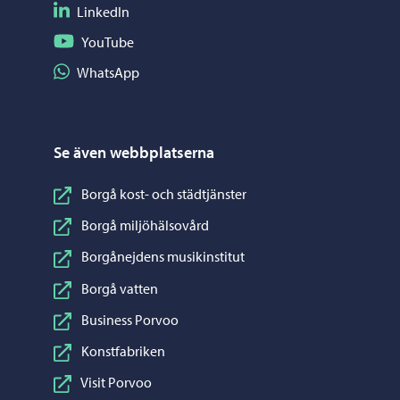
Följ på LinkedIn
LinkedIn
Följ på YouTube
YouTube
Dela på WhatsApp
WhatsApp
Se även webbplatserna
Borgå kost- och städtjänster
Borgå miljöhälsovård
Borgånejdens musikinstitut
Borgå vatten
Business Porvoo
Konstfabriken
Visit Porvoo