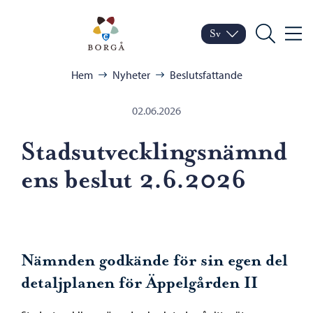
Hoppa till innehåll
Porvoo – Gå till startsid
Sv
Meny
Byt språk
Nuvarande språk: Sven
Sök
Bläddra:
Hem
Nyheter
Beslutsfattande
02.06.2026
Stadsutvecklingsnämnd
ens beslut 2.6.2026
Nämnden godkände för sin egen del
detaljplanen för Äppelgården II