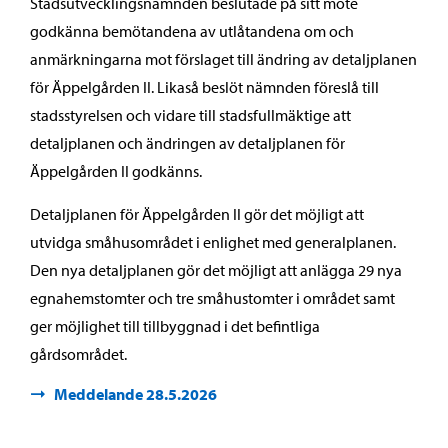
Stadsutvecklingsnämnden beslutade på sitt möte
godkänna bemötandena av utlåtandena om och
anmärkningarna mot förslaget till ändring av detaljplanen
för Äppelgården II. Likaså beslöt nämnden föreslå till
stadsstyrelsen och vidare till stadsfullmäktige att
detaljplanen och ändringen av detaljplanen för
Äppelgården II godkänns.
Detaljplanen för Äppelgården II gör det möjligt att
utvidga småhusområdet i enlighet med generalplanen.
Den nya detaljplanen gör det möjligt att anlägga 29 nya
egnahemstomter och tre småhustomter i området samt
ger möjlighet till tillbyggnad i det befintliga
gårdsområdet.
Meddelande 28.5.2026