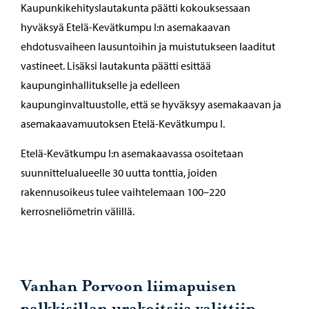
Kaupunkikehityslautakunta päätti kokouksessaan
hyväksyä Etelä-Kevätkumpu I:n asemakaavan
ehdotusvaiheen lausuntoihin ja muistutukseen laaditut
vastineet. Lisäksi lautakunta päätti esittää
kaupunginhallitukselle ja edelleen
kaupunginvaltuustolle, että se hyväksyy asemakaavan ja
asemakaavamuutoksen Etelä-Kevätkumpu I.
Etelä-Kevätkumpu I:n asemakaavassa osoitetaan
suunnittelualueelle 30 uutta tonttia, joiden
rakennusoikeus tulee vaihtelemaan 100–220
kerrosneliömetrin välillä.
Vanhan Porvoon liimapuisen
palkkisillan urakoitsija valittiin