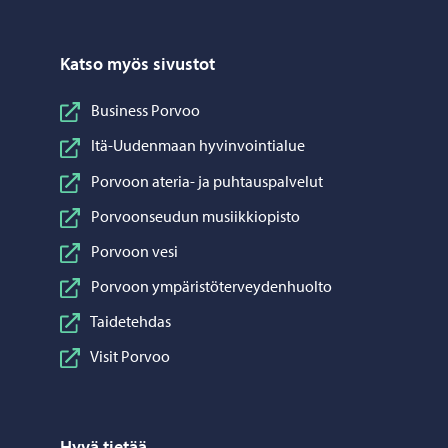
Katso myös sivustot
Business Porvoo
Itä-Uudenmaan hyvinvointialue
Porvoon ateria- ja puhtauspalvelut
Porvoonseudun musiikkiopisto
Porvoon vesi
Porvoon ympäristöterveydenhuolto
Taidetehdas
Visit Porvoo
Hyvä tietää