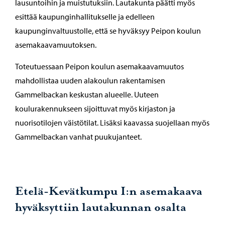
lausuntoihin ja muistutuksiin. Lautakunta päätti myös
esittää kaupunginhallitukselle ja edelleen
kaupunginvaltuustolle, että se hyväksyy Peipon koulun
asemakaavamuutoksen.
Toteutuessaan Peipon koulun asemakaavamuutos
mahdollistaa uuden alakoulun rakentamisen
Gammelbackan keskustan alueelle. Uuteen
koulurakennukseen sijoittuvat myös kirjaston ja
nuorisotilojen väistötilat. Lisäksi kaavassa suojellaan myös
Gammelbackan vanhat puukujanteet.
Etelä-Kevätkumpu I:n asemakaava
hyväksyttiin lautakunnan osalta