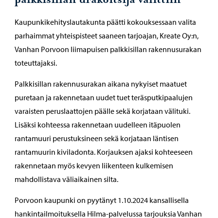
Kaupunkikehityslautakunta päätti kokouksessaan valita
parhaimmat yhteispisteet saaneen tarjoajan, Kreate Oy:n,
Vanhan Porvoon liimapuisen palkkisillan rakennusurakan
toteuttajaksi.
Palkkisillan rakennusurakan aikana nykyiset maatuet
puretaan ja rakennetaan uudet tuet teräsputkipaalujen
varaisten peruslaattojen päälle sekä korjataan välituki.
Lisäksi kohteessa rakennetaan uudelleen itäpuolen
rantamuuri perustuksineen sekä korjataan läntisen
rantamuurin kiviladonta. Korjauksen ajaksi kohteeseen
rakennetaan myös kevyen liikenteen kulkemisen
mahdollistava väliaikainen silta.
Porvoon kaupunki on pyytänyt 1.10.2024 kansallisella
hankintailmoituksella Hilma-palvelussa tarjouksia Vanhan