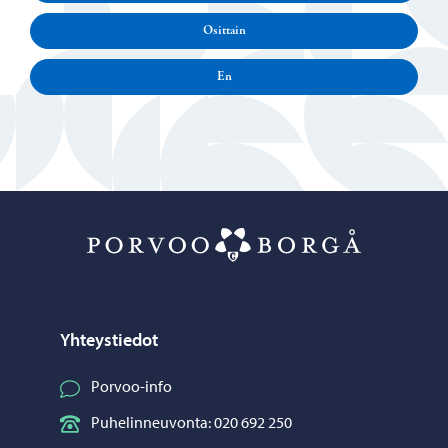
Osittain
En
Porvoo – Siirr
Yhteystiedot
Porvoo-info
Puhelinneuvonta: 020 692 250