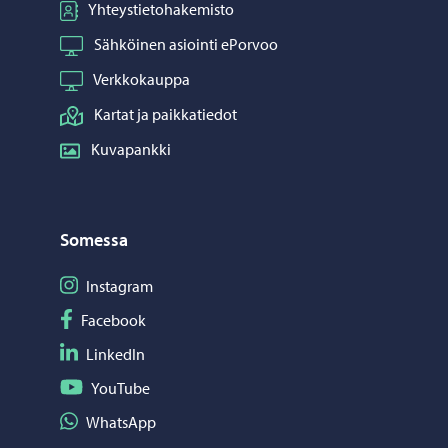
Yhteystietohakemisto
Sähköinen asiointi ePorvoo
Verkkokauppa
Kartat ja paikkatiedot
Kuvapankki
Somessa
Seuraa Instagram
Instagram
Seuraa Facebook
Facebook
Seuraa LinkedIn
LinkedIn
Seuraa YouTube
YouTube
Jaa WhatsApp
WhatsApp