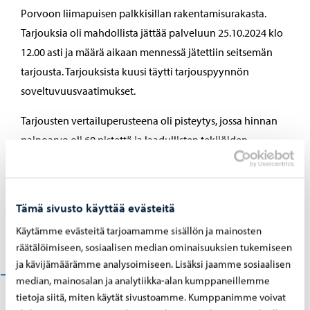
Porvoon liimapuisen palkkisillan rakentamisurakasta.
Tarjouksia oli mahdollista jättää palveluun 25.10.2024 klo
12.00 asti ja määrä aikaan mennessä jätettiin seitsemän
tarjousta. Tarjouksista kuusi täytti tarjouspyynnön
soveltuvuusvaatimukset.
Tarjousten vertailuperusteena oli pisteytys, jossa hinnan
painoarvo oli 60 pistettä ja laadullisten tekijöiden
painoarvo 40 pistettä. Hinta- ja laatupisteiden vertailussa
parhaiten sijoittui Kreate Oy (87,16 pistettä). Toiseksi
eniten pisteitä sai MPV Infrarakenne Oy (86,66 p) ja
Tämä sivusto käyttää evästeitä
kolmanneksi Ralf Ajalin Oy (82,86 p). Tämän hankinnan
Käytämme evästeitä tarjoamamme sisällön ja mainosten
arvo on 2 690 000 euroa (alv 0 %).
räätälöimiseen, sosiaalisen median ominaisuuksien tukemiseen
ja kävijämäärämme analysoimiseen. Lisäksi jaamme sosiaalisen
Esityslista (26.11.2024)
median, mainosalan ja analytiikka-alan kumppaneillemme
tietoja siitä, miten käytät sivustoamme. Kumppanimme voivat