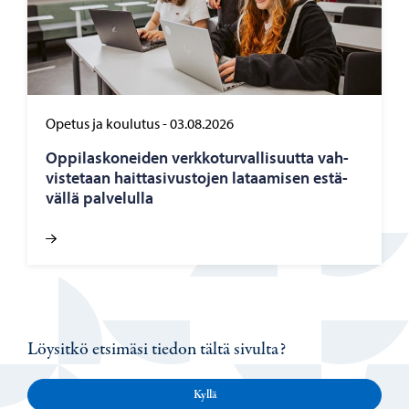
Opetus ja koulutus
-
03.08.2026
Op­pi­las­ko­nei­den verk­ko­tur­val­li­suut­ta vah­
vis­te­taan hait­ta­si­vus­to­jen la­taa­mi­sen es­tä­
väl­lä pal­ve­lul­la
Löysitkö etsimäsi tiedon tältä sivulta?
Kyllä