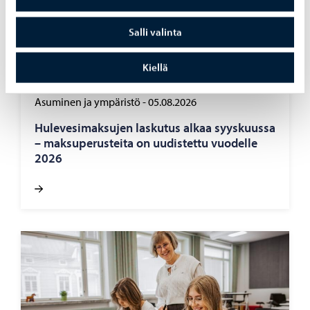
käyn­nis­sä
Salli valinta
Kiellä
Asuminen ja ympäristö
-
05.08.2026
Hu­le­ve­si­mak­su­jen las­ku­tus alkaa syys­kuus­sa
– mak­su­pe­rus­tei­ta on uu­dis­tet­tu vuo­del­le
2026