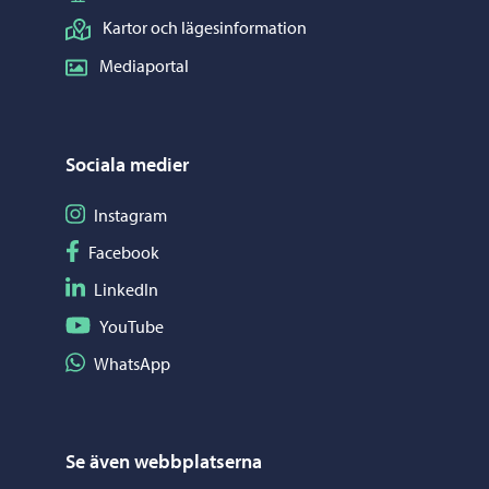
Kartor och lägesinformation
Mediaportal
Sociala medier
Följ på Instagram
Instagram
Följ på Facebook
Facebook
Följ på LinkedIn
LinkedIn
Följ på YouTube
YouTube
Dela på WhatsApp
WhatsApp
Se även webbplatserna