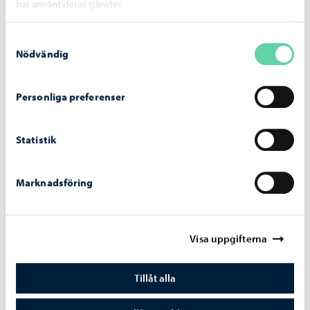
har använt deras tjänster.
Liknande nyheter
Samtyckesval
Nödvändig
Borgå stad informerar
-
07.08.2026
Ansökan om partnerskap öppnar redan i
Personliga preferenser
augusti – underhållspartnerskap är ett nytt
alternativ
Statistik
Marknadsföring
Utbildning
-
06.08.2026
Visa uppgifterna
Ansökan till gymnasieutbildningen för
vuxna vid Linnankosken lukio pågår
Tillåt alla