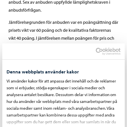
anbud. Sex av anbuden uppfyllde lämplighetskraven i
anbudsförfrågan.
Jämförelsegrunden för anbuden var en poängsättning där
prisets vikt var 60 poäng och de kvalitativa faktorernas
vikt 40 poäng. I jämförelsen mellan poängen för pris och
kvalitet var Kreate Oy den bästa (87,16 poäng). Näst flest
poäng fick MPV Infrastrukture Oy (86,66 p) och den tredje
var Ralf Ajalin Oy (82,86 p). Värdet av upphandlingen är 2
690 000 euro (moms 0 %).
Denna webbplats använder kakor
Vi använder kakor för att anpassa det innehåll och de reklamer
Föredragningslista (26.11.2024)
som vi erbjuder, stödja egenskaper i sociala medier och
analysera antalet besökare. Dessutom delar vi information om
hur du använder vår webbplats med våra samarbetspartner på
Dela på Facebook
Dela på LinkedIn
Dela på WhatsApp
sociala medier samt inom reklam- och analysbranschen. Våra
samarbetspartner kan kombinera dessa uppgifter med andra
uppgifter som du har gett dem eller som har samlats in när du