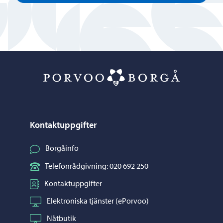
Porvoo – Gå ti
Kontaktuppgifter
Borgåinfo
Telefonrådgivning: 020 692 250
Kontaktuppgifter
Elektroniska tjänster (ePorvoo)
Nätbutik