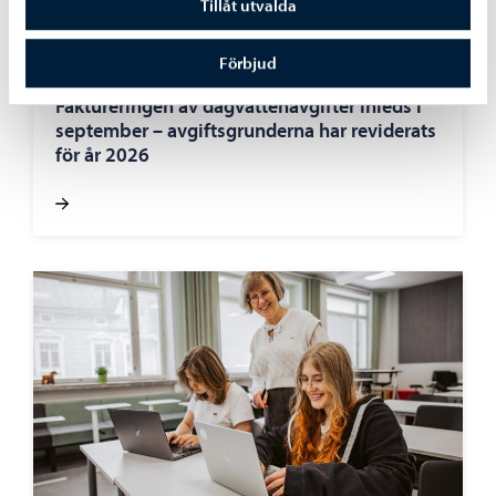
Tillåt utvalda
Förbjud
Boende och miljö
-
05.08.2026
Faktureringen av dagvattenavgifter inleds i
september – avgiftsgrunderna har reviderats
för år 2026