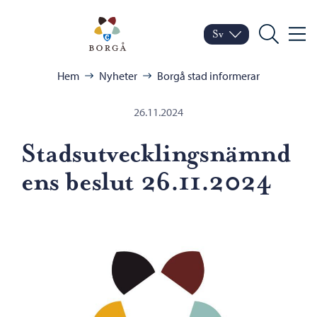
Hoppa till innehåll
Porvoo – Gå till startsid
Sv
Meny
Byt språk
Nuvarande språk: Sven
Sök
Bläddra:
Hem
Nyheter
Borgå stad informerar
26.11.2024
Stadsutvecklingsnämnd
ens beslut 26.11.2024