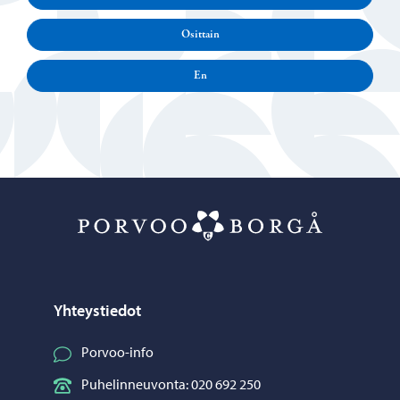
Osittain
En
Porvoo – Siirr
Yhteystiedot
Porvoo-info
Puhelinneuvonta: 020 692 250