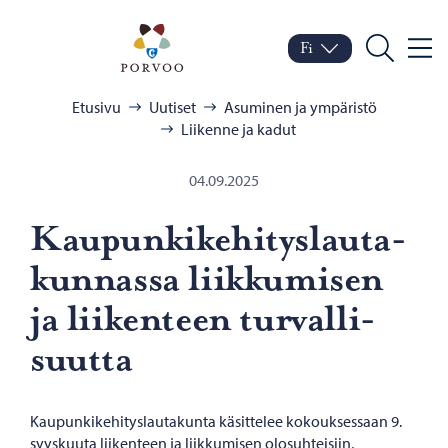
Siirry sisältöön
Porvoo – Siirry kotisivul
Fi
Valik
Vaihda kieltä
Nykyinen kieli: Suomi
Hae
Selaa:
Etusivu
Uutiset
Asuminen ja ympäristö
Liikenne ja kadut
04.09.2025
Kau­pun­ki­ke­hi­tys­lau­ta­
kun­nas­sa liik­ku­mi­sen
ja lii­ken­teen tur­val­li­
suut­ta
Kaupunkikehityslautakunta käsittelee kokouksessaan 9.
syyskuuta liikenteen ja liikkumisen olosuhteisiin,