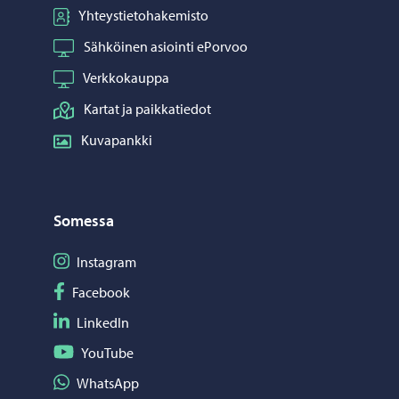
Yhteystietohakemisto
Sähköinen asiointi ePorvoo
Verkkokauppa
Kartat ja paikkatiedot
Kuvapankki
Somessa
Seuraa Instagram
Instagram
Seuraa Facebook
Facebook
Seuraa LinkedIn
LinkedIn
Seuraa YouTube
YouTube
Jaa WhatsApp
WhatsApp