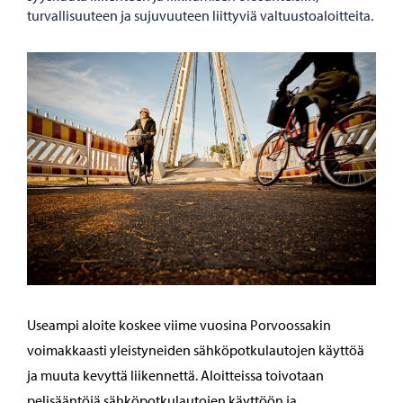
turvallisuuteen ja sujuvuuteen liittyviä valtuustoaloitteita.
Useampi aloite koskee viime vuosina Porvoossakin
voimakkaasti yleistyneiden sähköpotkulautojen käyttöä
ja muuta kevyttä liikennettä. Aloitteissa toivotaan
pelisääntöjä sähköpotkulautojen käyttöön ja