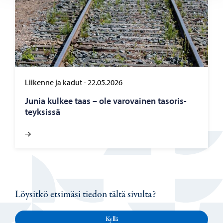
Liikenne ja kadut
-
22.05.2026
Junia kul­kee taas – ole va­ro­vai­nen ta­so­ris­
teyk­sis­sä
Löysitkö etsimäsi tiedon tältä sivulta?
Kyllä