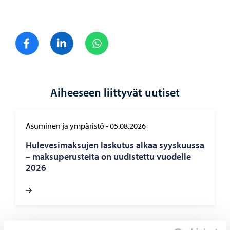
Jaa Facebook
Jaa LinkedIn
Jaa WhatsApp
Aiheeseen liittyvät uutiset
Asuminen ja ympäristö
-
05.08.2026
Hu­le­ve­si­mak­su­jen las­ku­tus alkaa syys­kuus­sa
– mak­su­pe­rus­tei­ta on uu­dis­tet­tu vuo­del­le
2026