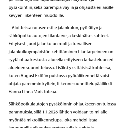
pysäköintiin, sekä parempia väyliä ja ohjausta erilaisille
kevyen liikenteen muodoille.
– Aloitteissa nousee esille jalankulun, pyöräilyn ja
sähköpotkulautojen tilantarve ja keskinäiset suhteet.
Erityisesti juuri jalankulun rooli ja turvallisen
jalankulkuympäristön kehittäminen tilantarpeineen on
syytä ottaa keskusta-alueella erityiseen tarkasteluun eri
alueiden suunnittelussa. Lisäksi yksittäisissä kohteissa,
kuten August Eklöfin puistossa pyöräliikennettä voisi
ohjata paremmin kyltein, liikennesuunnittelupäällikkö
Hanna Linna-Varis toteaa.
Sähköpotkulautojen pysäköinnin ohjaukseen on tulossa
parannuksia, sillä 1.1.2026 lähtien voidaan toimijalle
myöntää mikroliikennelupa, joka mahdollistaa
kaupungille oikeuden asettaa erilaisia ehtoja