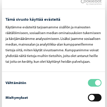
Tämä sivusto käyttää evästeitä
Käytämme evästeitä tarjoamamme sisällön ja mainosten
räätälöimiseen, sosiaalisen median ominaisuuksien tukemiseen
ja kävijämäärämme analysoimiseen. Lisäksi jaamme sosiaalisen
median, mainosalan ja analytiikka-alan kumppaneillemme
tietoja siitä, miten käytät sivustoamme. Kumppanimme voivat
Aleksanterinkadun silta
-
03.08.2026
yhdistää näitä tietoja muihin tietoihin, joita olet antanut heille
tai joita on kerätty, kun olet käyttänyt heidän palvelujaan.
Alek­san­te­rin­ka­dun silta ava­taan lii­ken­teel­le
maa­nan­tai­na 10. elo­kuu­ta
Suostumuksen
Välttämätön
valinta
Mieltymykset