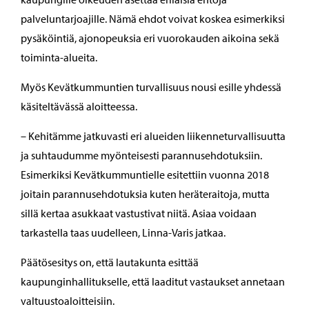
palveluntarjoajille. Nämä ehdot voivat koskea esimerkiksi
pysäköintiä, ajonopeuksia eri vuorokauden aikoina sekä
toiminta-alueita.
Myös Kevätkummuntien turvallisuus nousi esille yhdessä
käsiteltävässä aloitteessa.
– Kehitämme jatkuvasti eri alueiden liikenneturvallisuutta
ja suhtaudumme myönteisesti parannusehdotuksiin.
Esimerkiksi Kevätkummuntielle esitettiin vuonna 2018
joitain parannusehdotuksia kuten heräteraitoja, mutta
sillä kertaa asukkaat vastustivat niitä. Asiaa voidaan
tarkastella taas uudelleen, Linna-Varis jatkaa.
Päätösesitys on, että lautakunta esittää
kaupunginhallitukselle, että laaditut vastaukset annetaan
valtuustoaloitteisiin.