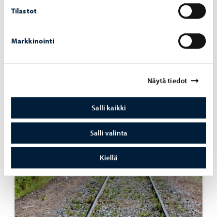
Tilastot
Markkinointi
Näytä tiedot
Liikenne ja kadut
-
03.08.2026
Salli kaikki
La­kai­su­ro­bot­ti aloit­taa työn­sä Por­voon to­ril­
la ja jo­ki­ran­nas­sa
Salli valinta
Kiellä