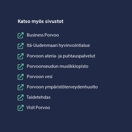
Katso myös sivustot
Business Porvoo
Itä-Uudenmaan hyvinvointialue
Porvoon ateria- ja puhtauspalvelut
Porvoonseudun musiikkiopisto
Porvoon vesi
Porvoon ympäristöterveydenhuolto
Taidetehdas
Visit Porvoo