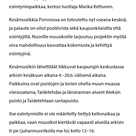
esiintymispaikkaa, kertoo tuottaja Marika Kettunen.
Kesämusiikkia Porvoossa on toteutettu nyt useana kesänä,
ja palaute on ollut positiivista sekä kaupunkilaisilta että
esiintyjiltä. Nuorille muusikoille tarjoutuu projektin myötä
oiva mahdollisuus kasvattaa kokemusta ja kehittyä
esiintyjinä.
Kesämusiikin lähettiläät liikkuvat kaupungin keskustassa
arkisin kesäkuun aikana 4.–20.6. välisenä aikana.
Paikkoina ovat puistojen ja torien ohella muun muassa
vierassatama, Taidetehdas ja länsirannan alueet Aleksin
puisto ja Taidetehtaan rantapuisto.
Itse esiintymisille ei ole määritelty tiettyä kellonaikaa ja
paikkaa, vaan muusikot kiertävät vapaasti alueilla arkisin
ti-pe (juhannusviikolla ma-to) kello 12–16.