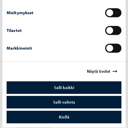
Fo­to­gra­fis­ka tuo Simen Johan -​näyttelyn Por­
voon Tai­de­teh­taal­le
Mieltymykset
Tilastot
Markkinointi
Näytä tiedot
Salli kaikki
Salli valinta
Kaupunki tiedottaa
-
05.05.2026
Kiellä
Tai­de­teh­taan suo­si­tut il­ta­päi­vä­ta­pah­tu­mat