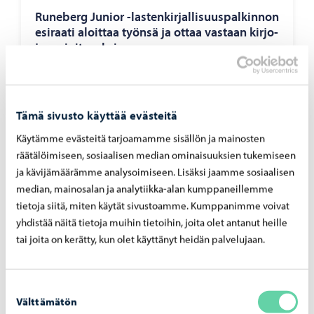
Ru­ne­berg Ju­nior -​lastenkirjallisuuspalkinnon
esi­raa­ti aloit­taa työn­sä ja ottaa vas­taan kir­jo­
ja ar­vioi­ta­vak­si
Tämä sivusto käyttää evästeitä
Käytämme evästeitä tarjoamamme sisällön ja mainosten
räätälöimiseen, sosiaalisen median ominaisuuksien tukemiseen
ja kävijämäärämme analysoimiseen. Lisäksi jaamme sosiaalisen
median, mainosalan ja analytiikka-alan kumppaneillemme
tietoja siitä, miten käytät sivustoamme. Kumppanimme voivat
yhdistää näitä tietoja muihin tietoihin, joita olet antanut heille
tai joita on kerätty, kun olet käyttänyt heidän palvelujaan.
Suostumuksen
Kaupunki tiedottaa
-
25.05.2026
Välttämätön
valinta