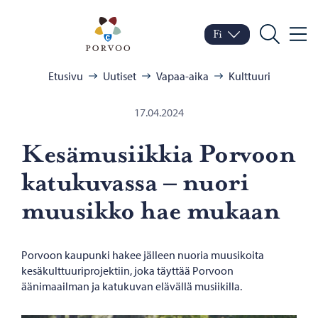
Siirry sisältöön
Porvoo – Siirry kotisivul
Fi
Valik
Vaihda kieltä
Nykyinen kieli: Suomi
Hae
Selaa:
Etusivu
Uutiset
Vapaa-aika
Kulttuuri
17.04.2024
Ke­sä­musiik­kia Por­voon
ka­tu­ku­vas­sa – nuori
muusik­ko hae mu­kaan
Porvoon kaupunki hakee jälleen nuoria muusikoita
kesäkulttuuriprojektiin, joka täyttää Porvoon
äänimaailman ja katukuvan elävällä musiikilla.