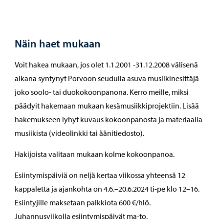
Näin haet mukaan
Voit hakea mukaan, jos olet 1.1.2001 -31.12.2008 välisenä
aikana syntynyt Porvoon seudulla asuva musiikinesittäjä
joko soolo- tai duokokoonpanona. Kerro meille, miksi
päädyit hakemaan mukaan kesämusiikkiprojektiin. Lisää
hakemukseen lyhyt kuvaus kokoonpanosta ja materiaalia
musiikista (videolinkki tai äänitiedosto).
Hakijoista valitaan mukaan kolme kokoonpanoa.
Esiintymispäiviä on neljä kertaa viikossa yhteensä 12
kappaletta ja ajankohta on 4.6.–20.6.2024 ti-pe klo 12–16.
Esiintyjille maksetaan palkkiota 600 €/hlö.
Juhannusviikolla esiintymispäivät ma-to.