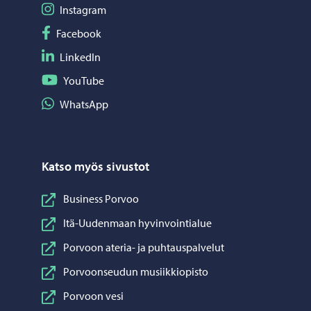
Seuraa Instagram
Instagram
Seuraa Facebook
Facebook
Seuraa LinkedIn
LinkedIn
Seuraa YouTube
YouTube
Jaa WhatsApp
WhatsApp
Katso myös sivustot
Business Porvoo
Itä-Uudenmaan hyvinvointialue
Porvoon ateria- ja puhtauspalvelut
Porvoonseudun musiikkiopisto
Porvoon vesi