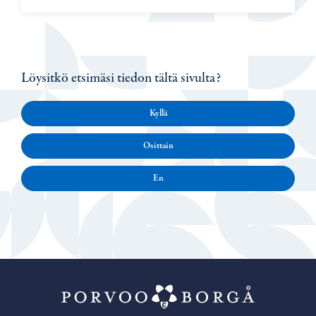
Löysitkö etsimäsi tiedon tältä sivulta?
Kyllä
Osittain
En
Porvoo – Siirr