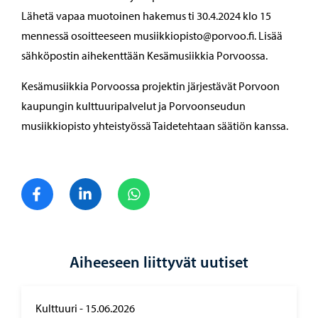
Lähetä vapaa muotoinen hakemus ti 30.4.2024 klo 15
mennessä osoitteeseen musiikkiopisto@porvoo.fi. Lisää
sähköpostin aihekenttään Kesämusiikkia Porvoossa.
Kesämusiikkia Porvoossa projektin järjestävät Porvoon
kaupungin kulttuuripalvelut ja Porvoonseudun
musiikkiopisto yhteistyössä Taidetehtaan säätiön kanssa.
Jaa Facebook
Jaa LinkedIn
Jaa WhatsApp
Aiheeseen liittyvät uutiset
Kulttuuri
-
15.06.2026