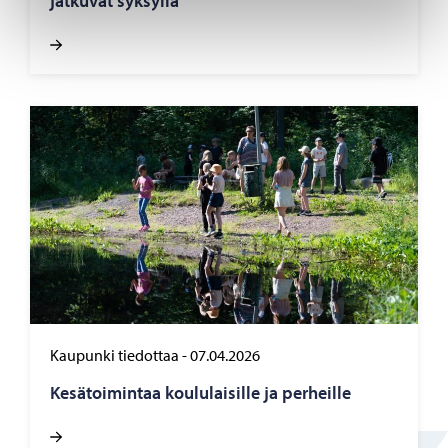
jat­ku­vat syk­syl­lä
Kaupunki tiedottaa
-
07.04.2026
Ke­sä­toi­min­taa kou­lu­lai­sil­le ja per­heil­le