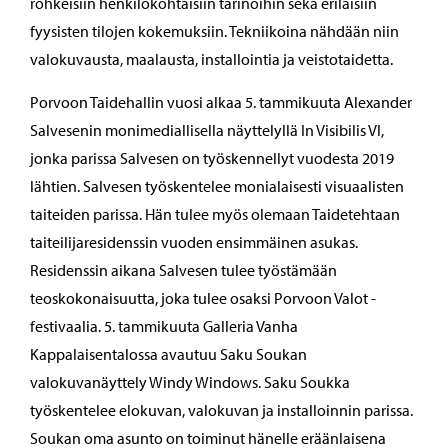
rohkeisiin henkilökohtaisiin tarinoihin sekä erilaisiin
fyysisten tilojen kokemuksiin. Tekniikoina nähdään niin
valokuvausta, maalausta, installointia ja veistotaidetta.
Porvoon Taidehallin vuosi alkaa 5. tammikuuta Alexander
Salvesenin monimediallisella näyttelyllä In Visibilis VI,
jonka parissa Salvesen on työskennellyt vuodesta 2019
lähtien. Salvesen työskentelee monialaisesti visuaalisten
taiteiden parissa. Hän tulee myös olemaan Taidetehtaan
taiteilijaresidenssin vuoden ensimmäinen asukas.
Residenssin aikana Salvesen tulee työstämään
teoskokonaisuutta, joka tulee osaksi Porvoon Valot -
festivaalia. 5. tammikuuta Galleria Vanha
Kappalaisentalossa avautuu Saku Soukan
valokuvanäyttely Windy Windows. Saku Soukka
työskentelee elokuvan, valokuvan ja installoinnin parissa.
Soukan oma asunto on toiminut hänelle eräänlaisena