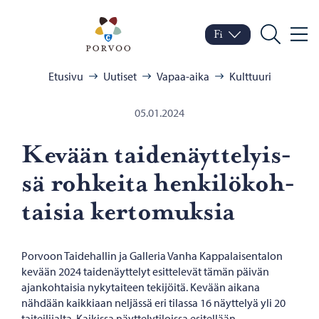
Siirry sisältöön
Porvoo – Siirry kotisivul
Fi
Valik
Vaihda kieltä
Nykyinen kieli: Suomi
Hae
Selaa:
Etusivu
Uutiset
Vapaa-aika
Kulttuuri
05.01.2024
Ke­vään tai­de­näyt­te­lyis­
sä roh­kei­ta hen­ki­lö­koh­
tai­sia ker­to­muk­sia
Porvoon Taidehallin ja Galleria Vanha Kappalaisentalon
kevään 2024 taidenäyttelyt esittelevät tämän päivän
ajankohtaisia nykytaiteen tekijöitä. Kevään aikana
nähdään kaikkiaan neljässä eri tilassa 16 näyttelyä yli 20
taiteilijalta. Kaikissa näyttelytiloissa esitellään