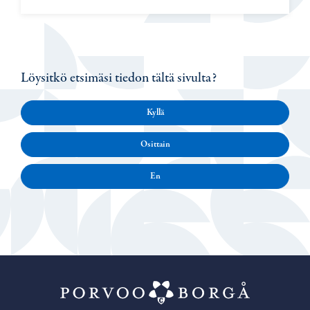
Löysitkö etsimäsi tiedon tältä sivulta?
Kyllä
Osittain
En
Porvoo – Siirr