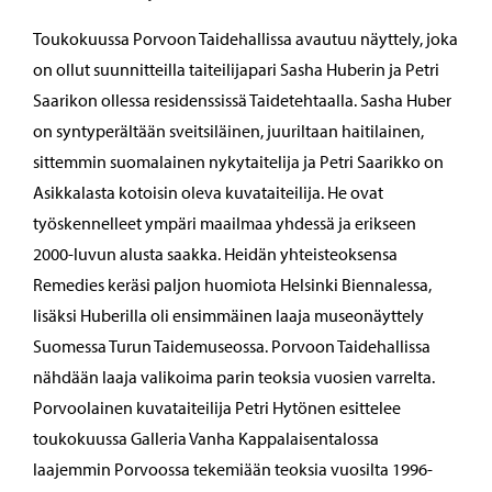
Toukokuussa Porvoon Taidehallissa avautuu näyttely, joka
on ollut suunnitteilla taiteilijapari Sasha Huberin ja Petri
Saarikon ollessa residenssissä Taidetehtaalla. Sasha Huber
on syntyperältään sveitsiläinen, juuriltaan haitilainen,
sittemmin suomalainen nykytaitelija ja Petri Saarikko on
Asikkalasta kotoisin oleva kuvataiteilija. He ovat
työskennelleet ympäri maailmaa yhdessä ja erikseen
2000-luvun alusta saakka. Heidän yhteisteoksensa
Remedies keräsi paljon huomiota Helsinki Biennalessa,
lisäksi Huberilla oli ensimmäinen laaja museonäyttely
Suomessa Turun Taidemuseossa. Porvoon Taidehallissa
nähdään laaja valikoima parin teoksia vuosien varrelta.
Porvoolainen kuvataiteilija Petri Hytönen esittelee
toukokuussa Galleria Vanha Kappalaisentalossa
laajemmin Porvoossa tekemiään teoksia vuosilta 1996-