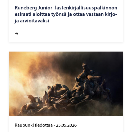
Ru­ne­berg Ju­nior -​lastenkirjallisuuspalkinnon
esi­raa­ti aloit­taa työn­sä ja ottaa vas­taan kir­jo­
ja ar­vioi­ta­vak­si
Kaupunki tiedottaa
-
25.05.2026