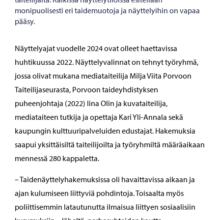
monipuolisesti eri taidemuotoja ja näyttelyihin on vapaa
pääsy.
Näyttelyajat vuodelle 2024 ovat olleet haettavissa
huhtikuussa 2022. Näyttelyvalinnat on tehnyt työryhmä,
jossa olivat mukana mediataiteilija Milja Viita Porvoon
Taiteilijaseurasta, Porvoon taideyhdistyksen
puheenjohtaja (2022) Iina Olin ja kuvataiteilija,
mediataiteen tutkija ja opettaja Kari Yli-Annala sekä
kaupungin kulttuuripalveluiden edustajat. Hakemuksia
saapui yksittäisiltä taiteilijoilta ja työryhmiltä määräaikaan
mennessä 280 kappaletta.
– Taidenäyttelyhakemuksissa oli havaittavissa aikaan ja
ajan kulumiseen liittyviä pohdintoja. Toisaalta myös
poliittisemmin latautunutta ilmaisua liittyen sosiaalisiin