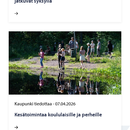
jat­ku­vat syk­syl­lä
Kaupunki tiedottaa
-
07.04.2026
Ke­sä­toi­min­taa kou­lu­lai­sil­le ja per­heil­le