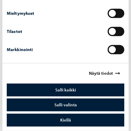
10.05.–16.06. Huber/Saarikko
21.06.–31.08. Porvoon Triennaali
Mieltymykset
Tilastot
Galleria Kulma
Markkinointi
5.01.–11.02. Hannamari Matikainen
29.03.–05.05. Anna Uschanov
10.05.–16.06. Taidekoulu loppunäyttely
Näytä tiedot
21.06.–31.08. Porvoon Triennaali
Salli kaikki
Salli valinta
Ajankohtaiset näyttelytiedot
Kiellä
Porvoon taidehalli