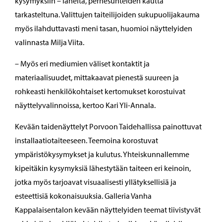
kysymyksiin – läheltä, perhesuhteiden kautta
tarkasteltuna. Valittujen taiteilijoiden sukupuolijakauma
myös ilahduttavasti meni tasan, huomioi näyttelyiden
valinnasta Milja Viita.
– Myös eri mediumien väliset kontaktit ja
materiaalisuudet, mittakaavat pienestä suureen ja
rohkeasti henkilökohtaiset kertomukset korostuivat
näyttelyvalinnoissa, kertoo Kari Yli-Annala.
Kevään taidenäyttelyt Porvoon Taidehallissa painottuvat
installaatiotaiteeseen. Teemoina korostuvat
ympäristökysymykset ja kulutus. Yhteiskunnallemme
kipeitäkin kysymyksiä lähestytään taiteen eri keinoin,
jotka myös tarjoavat visuaalisesti yllätyksellisiä ja
esteettisiä kokonaisuuksia. Galleria Vanha
Kappalaisentalon kevään näyttelyiden teemat tiivistyvät