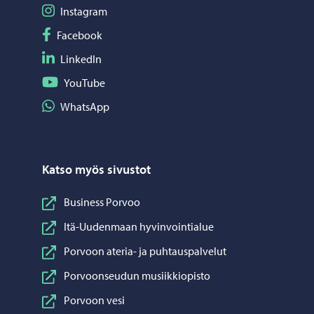
Seuraa Instagram
Instagram
Seuraa Facebook
Facebook
Seuraa LinkedIn
LinkedIn
Seuraa YouTube
YouTube
Jaa WhatsApp
WhatsApp
Katso myös sivustot
Business Porvoo
Itä-Uudenmaan hyvinvointialue
Porvoon ateria- ja puhtauspalvelut
Porvoonseudun musiikkiopisto
Porvoon vesi