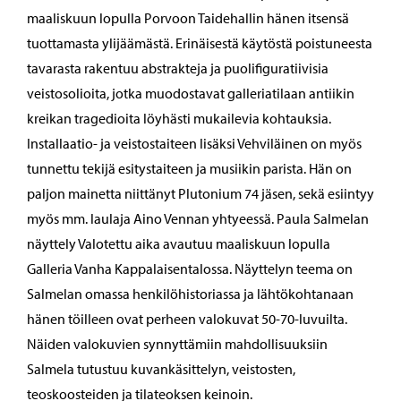
maaliskuun lopulla Porvoon Taidehallin hänen itsensä
tuottamasta ylijäämästä. Erinäisestä käytöstä poistuneesta
tavarasta rakentuu abstrakteja ja puolifiguratiivisia
veistosolioita, jotka muodostavat galleriatilaan antiikin
kreikan tragedioita löyhästi mukailevia kohtauksia.
Installaatio- ja veistostaiteen lisäksi Vehviläinen on myös
tunnettu tekijä esitystaiteen ja musiikin parista. Hän on
paljon mainetta niittänyt Plutonium 74 jäsen, sekä esiintyy
myös mm. laulaja Aino Vennan yhtyeessä. Paula Salmelan
näyttely Valotettu aika avautuu maaliskuun lopulla
Galleria Vanha Kappalaisentalossa. Näyttelyn teema on
Salmelan omassa henkilöhistoriassa ja lähtökohtanaan
hänen töilleen ovat perheen valokuvat 50-70-luvuilta.
Näiden valokuvien synnyttämiin mahdollisuuksiin
Salmela tutustuu kuvankäsittelyn, veistosten,
teoskoosteiden ja tilateoksen keinoin.