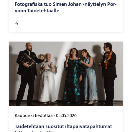
Fo­to­gra­fis­ka tuo Simen Johan -​näyttelyn Por­
voon Tai­de­teh­taal­le
Kaupunki tiedottaa
-
05.05.2026
Tai­de­teh­taan suo­si­tut il­ta­päi­vä­ta­pah­tu­mat