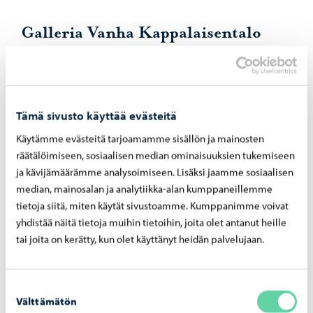
Galleria Vanha Kappalaisentalo
05.01.–11.02. Saku Soukka
16.02.–24.03. Sirkka Tapio
30.03.–05.05. Paula Salmela
Tämä sivusto käyttää evästeitä
10.05.–16.06. Petri Hytönen
Käytämme evästeitä tarjoamamme sisällön ja mainosten
räätälöimiseen, sosiaalisen median ominaisuuksien tukemiseen
ja kävijämäärämme analysoimiseen. Lisäksi jaamme sosiaalisen
median, mainosalan ja analytiikka-alan kumppaneillemme
Taidehallissa on lisäksi Kulma ja
tietoja siitä, miten käytät sivustoamme. Kumppanimme voivat
Fikka
yhdistää näitä tietoja muihin tietoihin, joita olet antanut heille
tai joita on kerätty, kun olet käyttänyt heidän palvelujaan.
Galleria Fikka
5.01.–11.02. Johanna Pöykkö
Suostumuksen
16.02.–24.03. Paola Guzman Figueroa
Välttämätön
valinta