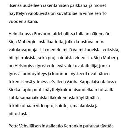
itsensä uudelleen rakentamisen paikkana, ja monet
näyttelyn valokuvista on kuvattu siellä viimeisen 16
vuoden aikana.
Helmikuussa Porvoon Taidehallissa tullaan näkemään
Sirja Mobergin installaatioita, jotka koostuvat mm.
valokuvapohjaisilla menetelmillä valmistuneista teoksista,
hiilipiirroksista, sekä projisoiduista videoista. Sirja Moberg
on Helsingissä työskentelevä valokuvataiteilija, jonka
työssä luontoyhteys ja luonnon mysteerit ovat hänen
tekemisensä ytimessä. Galleria Vanha Kappalaisentalossa
Sirkka Tapio pohtii näyttelykokonaisuudellaan Toisaalta
kahta samanaikaista tilakokemusta käyttämällä
tekniikoinaan videoprojisointeja, maalauksia ja
piirustusta.
Petra Vehviläisen installaatio Kerrankin puhuvat täyttää