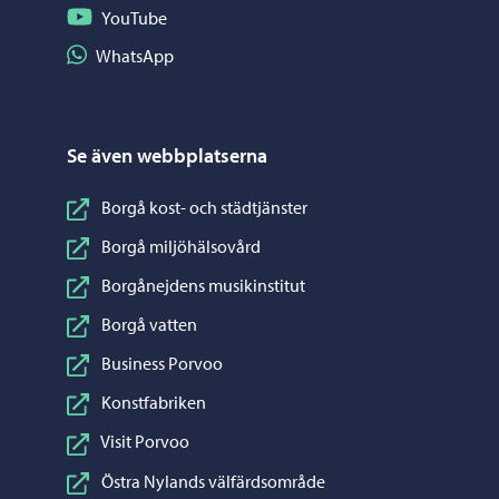
Följ på YouTube
YouTube
Dela på WhatsApp
WhatsApp
Se även webbplatserna
Borgå kost- och städtjänster
Borgå miljöhälsovård
Borgånejdens musikinstitut
Borgå vatten
Business Porvoo
Konstfabriken
Visit Porvoo
Östra Nylands välfärdsområde