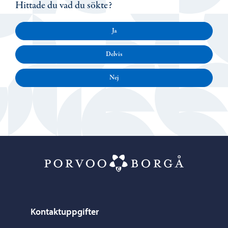
Hittade du vad du sökte?
Ja
Delvis
Nej
Porvoo – Gå ti
Kontaktuppgifter