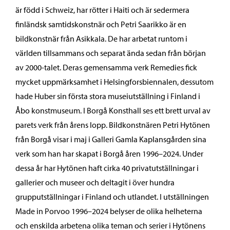
är född i Schweiz, har rötter i Haiti och är sedermera
finländsk samtidskonstnär och Petri Saarikko är en
bildkonstnär från Asikkala. De har arbetat runtom i
världen tillsammans och separat ända sedan från början
av 2000-talet. Deras gemensamma verk Remedies fick
mycket uppmärksamhet i Helsingforsbiennalen, dessutom
hade Huber sin första stora museiutställning i Finland i
Åbo konstmuseum. I Borgå Konsthall ses ett brett urval av
parets verk från årens lopp. Bildkonstnären Petri Hytönen
från Borgå visar i maj i Galleri Gamla Kaplansgården sina
verk som han har skapat i Borgå åren 1996–2024. Under
dessa år har Hytönen haft cirka 40 privatutställningar i
gallerier och museer och deltagit i över hundra
grupputställningar i Finland och utlandet. I utställningen
Made in Porvoo 1996–2024 belyser de olika helheterna
och enskilda arbetena olika teman och serier i Hytönens