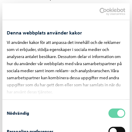
30.03–05.05 Paula Salmela
10.05–16.06 Petri Hytönen
Denna webbplats använder kakor
Vi använder kakor för att anpassa det innehåll och de reklamer
I Konsthallen finns dessutom Fikka
som vi erbjuder, stödja egenskaper i sociala medier och
och Hörnan
analysera antalet besökare. Dessutom delar vi information om
hur du använder vår webbplats med våra samarbetspartner på
Galleria Fikka
sociala medier samt inom reklam- och analysbranschen. Våra
samarbetspartner kan kombinera dessa uppgifter med andra
5.01–11.02 Johanna Pöykkö
uppgifter som du har gett dem eller som har samlats in när du
16.02–24.03 Paola Guzman Figueroa
har använt deras tjänster.
10.05–16.06 Huber/Saarikko
21.06–31.08 Borgå Triennalen
Samtyckesval
Nödvändig
Personliga preferenser