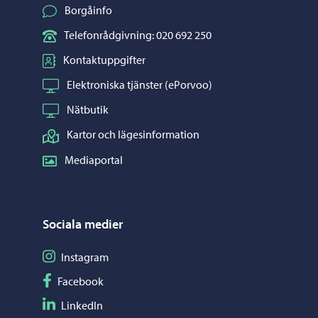
Borgåinfo
Telefonrådgivning: 020 692 250
Kontaktuppgifter
Elektroniska tjänster (ePorvoo)
Nätbutik
Kartor och lägesinformation
Mediaportal
Sociala medier
Följ på Instagram
Instagram
Följ på Facebook
Facebook
Följ på LinkedIn
LinkedIn