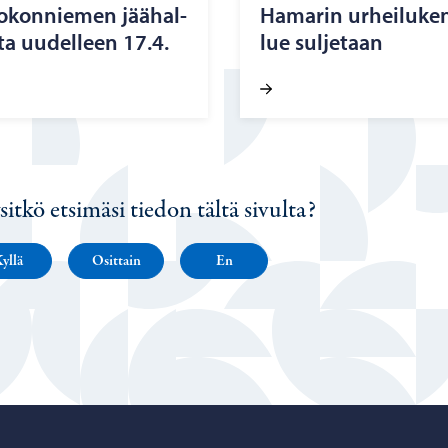
 Ko­kon­nie­men jää­hal­
Ha­ma­rin ur­hei­lu­ken
ata uu­del­leen 17.4.
lue sul­je­taan
sitkö etsimäsi tiedon tältä sivulta?
yllä
Osittain
En