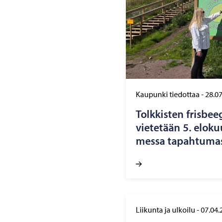
Kaupunki tiedottaa
-
28.0
Tolk­kis­ten fris­bee­
vie­te­tään 5. elo­kuu
mes­sa ta­pah­tu­mas
Liikunta ja ulkoilu
-
07.04.