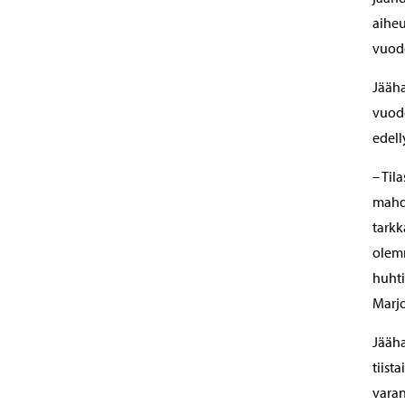
aiheu
vuod
Jääha
vuod
edell
– Til
mahdo
tarkk
olemm
huhti
Marjo
Jääha
tiist
varan