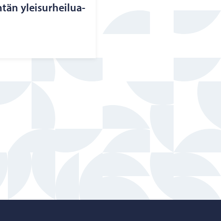
­tän ylei­sur­hei­lua­