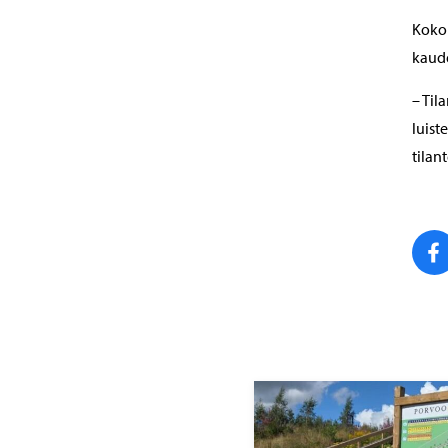
Kokon
kaude
– Til
luist
tilan