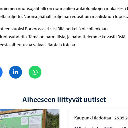
niemen nuorisojäähalli on normaalien aukioloaikojen mukaisesti t
lta suljettu. Nuorisojäähalli suljetaan vuosittain maaliskuun lopuss
anteen vuoksi Porvoossa ei siis tällä hetkellä ole ollenkaan
eluolosuhdetta. Tämä on harmillista, ja pahoittelemme kovasti tästä
teesta aiheutuvaa vaivaa, Rantala toteaa.
Jaa Facebook
Jaa LinkedIn
Jaa WhatsApp
Aiheeseen liittyvät uutiset
Kaupunki tiedottaa
-
26.05.