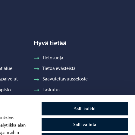
Hyvä tietää
Tietosuoja
tialue
Tietoa evästeistä
spalvelut
Saavutettavuusseloste
pisto
Laskutus
Visuaalinen ilme ja vaakuna
Salli kaikki
ydenhuolto
uuksien
Salli valinta
alytiikka-alan
oja muihin