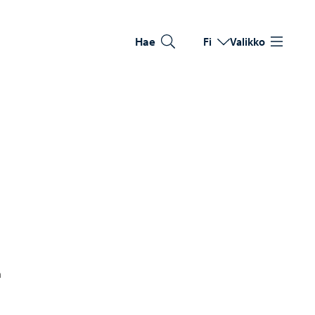
Hae
Fi
Valikko
Vaihda kieltä
Nykyinen kieli: Suomi
a