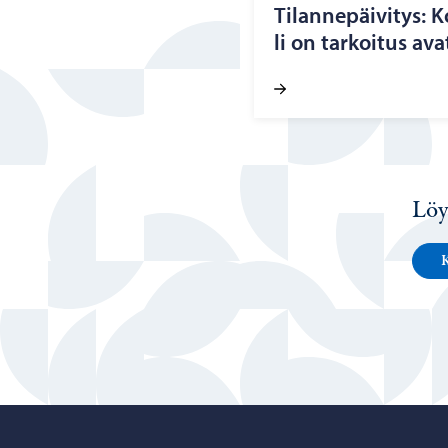
Ti­lan­ne­päi­vi­tys:
li on tar­koi­tus av
Löy
K