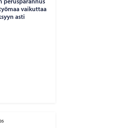
n pe­rus­pa­ran­nus
 työ­maa vai­kut­taa
­syyn asti
26