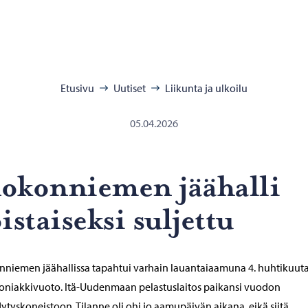
:
Etusivu
Uutiset
Liikunta ja ulkoilu
05.04.2026
­kon­nie­men jää­hal­li
is­tai­sek­si sul­jet­tu
niemen jäähallissa tapahtui varhain lauantaiaamuna 4. huhtikuut
niakkivuoto. Itä-Uudenmaan pelastuslaitos paikansi vuodon
ytyskoneistoon. Tilanne oli ohi jo aamupäivän aikana, eikä siitä