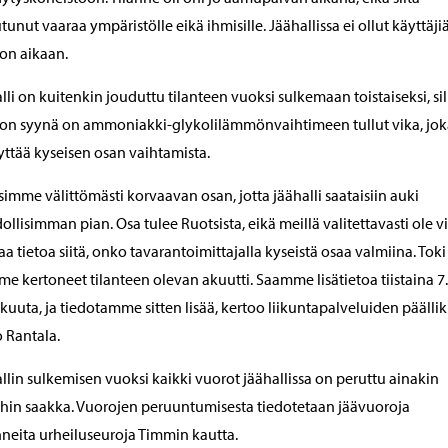
tunut vaaraa ympäristölle eikä ihmisille. Jäähallissa ei ollut käyttäji
on aikaan.
lli on kuitenkin jouduttu tilanteen vuoksi sulkemaan toistaiseksi, sil
on syynä on ammoniakki-glykolilämmönvaihtimeen tullut vika, jok
yttää kyseisen osan vaihtamista.
asimme välittömästi korvaavan osan, jotta jäähalli saataisiin auki
llisimman pian. Osa tulee Ruotsista, eikä meillä valitettavasti ole v
aa tietoa siitä, onko tavarantoimittajalla kyseistä osaa valmiina. Toki
e kertoneet tilanteen olevan akuutti. Saamme lisätietoa tiistaina 7.
kuuta, ja tiedotamme sitten lisää, kertoo liikuntapalveluiden päälli
 Rantala.
llin sulkemisen vuoksi kaikki vuorot jäähallissa on peruttu ainakin
aihin saakka. Vuorojen peruuntumisesta tiedotetaan jäävuoroja
neita urheiluseuroja Timmin kautta.