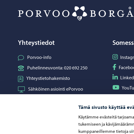
Yhteystiedot
Somess
Seuraa I
Porvoo-info
Instag
Seuraa F
Facebo
Puhelinneuvonta: 020 692 250
Seuraa L
Linked
Yhteystietohakemisto
Seuraa Y
YouT
Sähköinen asiointi ePorvoo
Jaa What
Whats
Verkkokauppa
Tämä sivusto käyttää evä
Kartat ja paikkatiedot
Käytämme evästeitä tarjoama
Kuvapankki
tukemiseen ja kävijämäärämme
kumppaneillemme tietoja siit