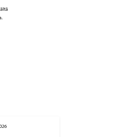
ältä
a.
2026