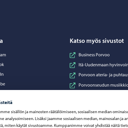
Porvoo – Siirry kotisivulle
a
Katso myös sivustot
nstagram
ram
Business Porvoo
acebook
ok
Itä-Uudenmaan hyvinvoin
inkedIn
In
Porvoon ateria- ja puhtau
ouTube
ube
Porvoonseudun musiikkio
sApp
App
Porvoon vesi
steitä
Porvoon ympäristöterve
mme sisällön ja mainosten räätälöimiseen, sosiaalisen median ominais
Taidetehdas
 analysoimiseen. Lisäksi jaamme sosiaalisen median, mainosalan ja an
Visit Porvoo
ä, miten käytät sivustoamme. Kumppanimme voivat yhdistää näitä tiet