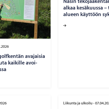
Näsin te­ko­jää­ken­tä
alkaa ke­sä­kuus­sa –
alu­een käyt­töön syk
7.2026
golf­ken­tän ava­jai­sia
­ta kai­kil­le avoi­
­sa
2026
Liikunta ja ulkoilu
-
07.04.20