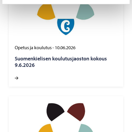
Opetus ja koulutus
-
10.06.2026
Suo­men­kie­li­sen kou­lu­tus­jaos­ton ko­kous
9.6.2026