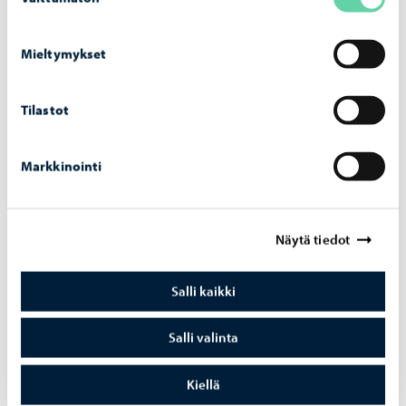
valinta
Mieltymykset
Tilastot
Opetus ja koulutus
-
03.08.2026
Markkinointi
Op­pi­las­ko­nei­den verk­ko­tur­val­li­suut­ta vah­
vis­te­taan hait­ta­si­vus­to­jen la­taa­mi­sen es­tä­
väl­lä pal­ve­lul­la
Näytä tiedot
Salli kaikki
Salli valinta
Kiellä