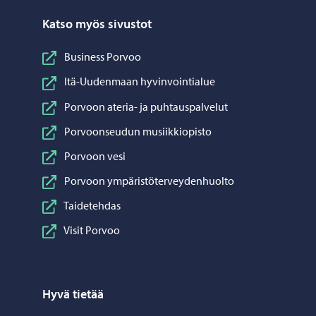
Katso myös sivustot
Business Porvoo
Itä-Uudenmaan hyvinvointialue
Porvoon ateria- ja puhtauspalvelut
Porvoonseudun musiikkiopisto
Porvoon vesi
Porvoon ympäristöterveydenhuolto
Taidetehdas
Visit Porvoo
Hyvä tietää