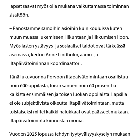
lapset saavat myös olla mukana vaikuttamassa toiminnan
sisältöön.
– Panostamme samoihin asioihin kuin kouluissa kuten
muun muassa lukemiseen, liikuntaan ja liikkumisen iloon.
Myös lasten ystävyys- ja sosiaaliset taidot ovat tärkeässä
asemassa, kertoo Anne Lindholm, aamu- ja
iltapäivätoiminnan koordinaattori.
Tänä lukuvuonna Porvoon iltapäivätoimintaan osallistuu
noin 600 oppilasta, toisin sanoen noin 60 prosenttia
kaikista ensimmäisen ja toisen luokan oppilaista. Lapsilla
ei ole subjektiivista oikeutta iltapäivätoimintaan, mutta
toistaiseksi miltei kaikki halukkaat ovat päässeet mukaan.
Iltapäivätoiminta kiinnostaa monia.
Vuoden 2025 lopussa tehdyn tyytyväisyyskyselyn mukaan