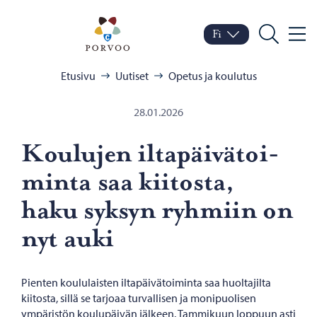
Siirry sisältöön
Porvoo – Siirry kotisivul
Fi
Valik
Vaihda kieltä
Nykyinen kieli: Suomi
Hae
Selaa:
Etusivu
Uutiset
Opetus ja koulutus
28.01.2026
Kou­lu­jen il­ta­päi­vä­toi­
min­ta saa kii­tos­ta,
haku syk­syn ryh­miin on
nyt auki
Pienten koululaisten iltapäivätoiminta saa huoltajilta
kiitosta, sillä se tarjoaa turvallisen ja monipuolisen
ympäristön koulupäivän jälkeen. Tammikuun loppuun asti