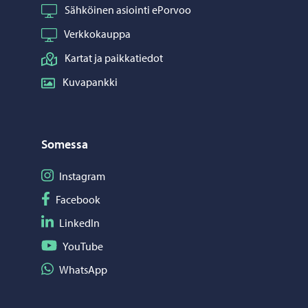
Sähköinen asiointi ePorvoo
Verkkokauppa
Kartat ja paikkatiedot
Kuvapankki
Somessa
Seuraa Instagram
Instagram
Seuraa Facebook
Facebook
Seuraa LinkedIn
LinkedIn
Seuraa YouTube
YouTube
Jaa WhatsApp
WhatsApp