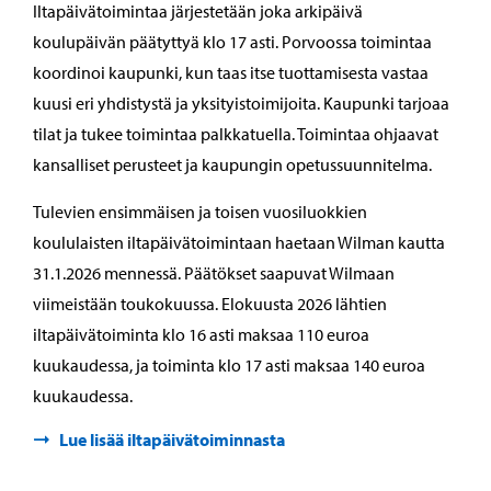
Iltapäivätoimintaa järjestetään joka arkipäivä
koulupäivän päätyttyä klo 17 asti. Porvoossa toimintaa
koordinoi kaupunki, kun taas itse tuottamisesta vastaa
kuusi eri yhdistystä ja yksityistoimijoita. Kaupunki tarjoaa
tilat ja tukee toimintaa palkkatuella. Toimintaa ohjaavat
kansalliset perusteet ja kaupungin opetussuunnitelma.
Tulevien ensimmäisen ja toisen vuosiluokkien
koululaisten iltapäivätoimintaan haetaan Wilman kautta
31.1.2026 mennessä. Päätökset saapuvat Wilmaan
viimeistään toukokuussa. Elokuusta 2026 lähtien
iltapäivätoiminta klo 16 asti maksaa 110 euroa
kuukaudessa, ja toiminta klo 17 asti maksaa 140 euroa
kuukaudessa.
Lue lisää iltapäivätoiminnasta