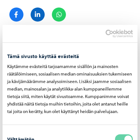
Jaa Facebook
Jaa LinkedIn
Jaa WhatsApp
Aiheeseen liittyvät uutiset
Tämä sivusto käyttää evästeitä
Opetus ja koulutus
-
06.08.2026
Käytämme evästeitä tarjoamamme sisällön ja mainosten
räätälöimiseen, sosiaalisen median ominaisuuksien tukemiseen
Haku Lin­nan­kos­ken lu­kion ai­kuis­lin­jal­le on
ja kävijämäärämme analysoimiseen. Lisäksi jaamme sosiaalisen
käyn­nis­sä
median, mainosalan ja analytiikka-alan kumppaneillemme
tietoja siitä, miten käytät sivustoamme. Kumppanimme voivat
yhdistää näitä tietoja muihin tietoihin, joita olet antanut heille
tai joita on kerätty, kun olet käyttänyt heidän palvelujaan.
Suostumuksen
Välttämätön