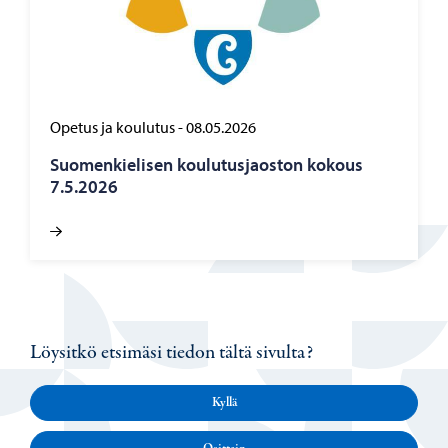
Opetus ja koulutus
-
08.05.2026
Suo­men­kie­li­sen kou­lu­tus­jaos­ton ko­kous
7.5.2026
Löysitkö etsimäsi tiedon tältä sivulta?
Kyllä