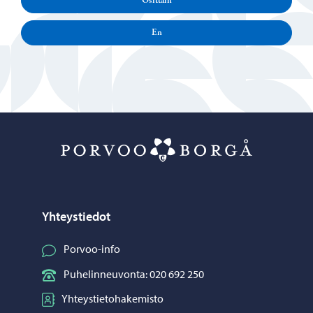
Osittain
En
Porvoo – Siirr
Yhteystiedot
Porvoo-info
Puhelinneuvonta: 020 692 250
Yhteystietohakemisto