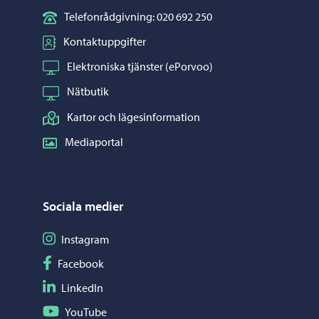
Telefonrådgivning: 020 692 250
Kontaktuppgifter
Elektroniska tjänster (ePorvoo)
Nätbutik
Kartor och lägesinformation
Mediaportal
Sociala medier
Följ på Instagram
Instagram
Följ på Facebook
Facebook
Följ på LinkedIn
LinkedIn
Följ på YouTube
YouTube