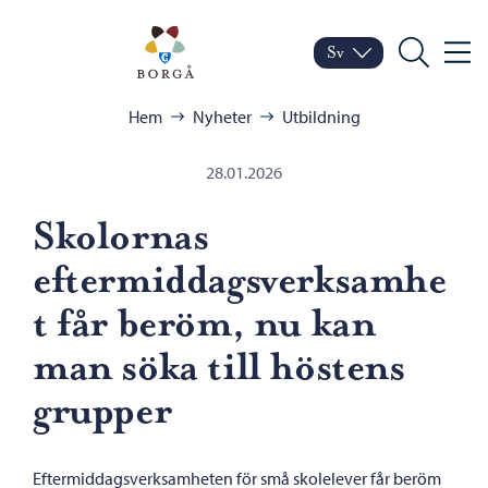
Hoppa till innehåll
Porvoo – Gå till startsid
Sv
Meny
Byt språk
Nuvarande språk: Sven
Sök
Bläddra:
Hem
Nyheter
Utbildning
28.01.2026
Skolornas
eftermiddagsverksamhe
t får beröm, nu kan
man söka till höstens
grupper
Eftermiddagsverksamheten för små skolelever får beröm