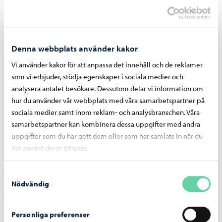
Läs mer om eftermiddagsverksamhet
Denna webbplats använder kakor
Dela på Facebook
Dela på LinkedIn
Dela på WhatsApp
Vi använder kakor för att anpassa det innehåll och de reklamer
som vi erbjuder, stödja egenskaper i sociala medier och
analysera antalet besökare. Dessutom delar vi information om
hur du använder vår webbplats med våra samarbetspartner på
Liknande nyheter
sociala medier samt inom reklam- och analysbranschen. Våra
samarbetspartner kan kombinera dessa uppgifter med andra
Utbildning
-
06.08.2026
uppgifter som du har gett dem eller som har samlats in när du
har använt deras tjänster.
Ansökan till gymnasieutbildningen för
vuxna vid Linnankosken lukio pågår
Samtyckesval
Nödvändig
Personliga preferenser