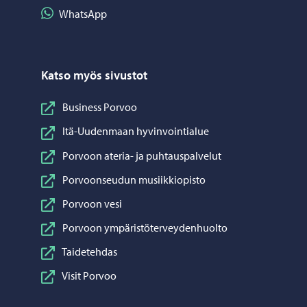
Jaa WhatsApp
WhatsApp
Katso myös sivustot
Business Porvoo
Itä-Uudenmaan hyvinvointialue
Porvoon ateria- ja puhtauspalvelut
Porvoonseudun musiikkiopisto
Porvoon vesi
Porvoon ympäristöterveydenhuolto
Taidetehdas
Visit Porvoo