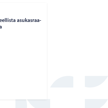
el­lis­ta asu­kas­raa­
a