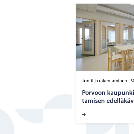
Tontit ja rakentaminen
-
3
Por­voon kau­pun­ki 
ta­mi­sen edel­lä­kä­v