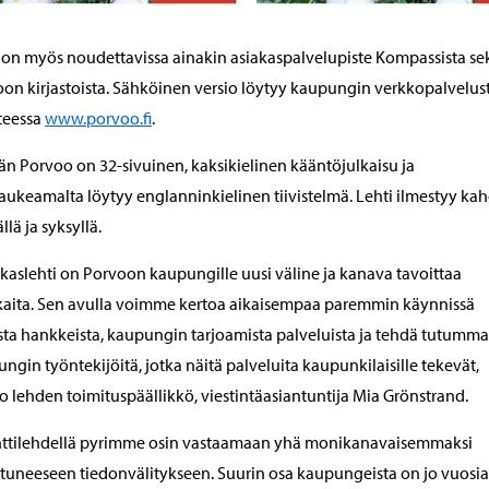
 on myös noudettavissa ainakin asiakaspalvelupiste Kompassista se
on kirjastoista. Sähköinen versio löytyy kaupungin verkkopalvelus
teessa
www.porvoo.fi
.
n Porvoo on 32-sivuinen, kaksikielinen kääntöjulkaisu ja
aukeamalta löytyy englanninkielinen tiivistelmä. Lehti ilmestyy kah
llä ja syksyllä.
kaslehti on Porvoon kaupungille uusi väline ja kanava tavoittaa
aita. Sen avulla voimme kertoa aikaisempaa paremmin käynnissä
sta hankkeista, kaupungin tarjoamista palveluista ja tehdä tutumma
ngin työntekijöitä, jotka näitä palveluita kaupunkilaisille tekevät,
o lehden toimituspäällikkö, viestintäasiantuntija Mia Grönstrand.
inttilehdellä pyrimme osin vastaamaan yhä monikanavaisemmaksi
uneeseen tiedonvälitykseen. Suurin osa kaupungeista on jo vuosia