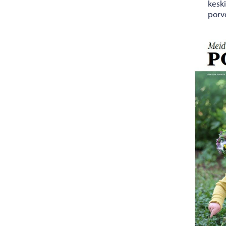
kesk
porv