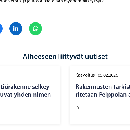
on verran, ja jatkosta päätetään myöhemmin syksyllä.
Jaa Facebook
Jaa LinkedIn
Jaa WhatsApp
Aiheeseen liittyvät uutiset
Kaavoitus
-
05.02.2026
tiö­ra­ken­ne sel­key­
Ra­ken­nus­ten tar­kis
u­tu­vat yhden nimen
ri­te­taan Peip­po­lan 