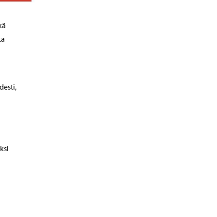
kä
ta
desti,
ksi