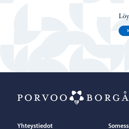
Löy
K
Yhteystiedot
Somess