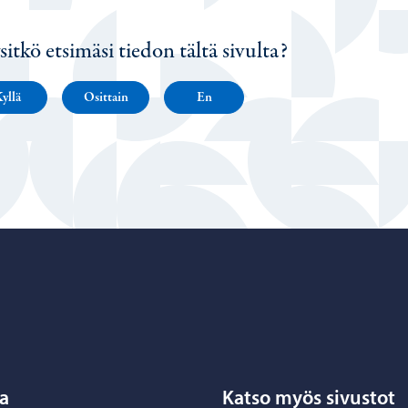
sitkö etsimäsi tiedon tältä sivulta?
yllä
Osittain
En
Porvoo – Siirry kotisivulle
a
Katso myös sivustot