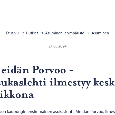
:
Etusivu
Uutiset
Asuminen ja ympäristö
Asuminen
21.05.2024
i­dän Por­voo -​
ukaslehti il­mes­tyy kes­k
ik­ko­na
oon kaupungin ensimmäinen asukaslehti, Meidän Porvoo, ilmes