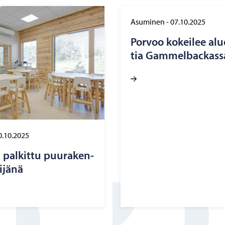
Asuminen
-
07.10.2025
Por­voo ko­kei­lee alu­e
tia Gam­mel­bac­kas­s
0.10.2025
pal­kit­tu puu­ra­ken­
i­jä­nä