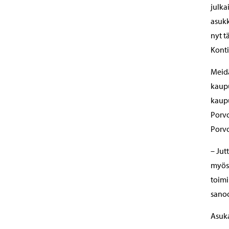
julka
asukk
nyt t
Konti
Meid
kaupu
kaupu
Porvo
Porvo
– Jut
myös 
toimi
sano
Asuka