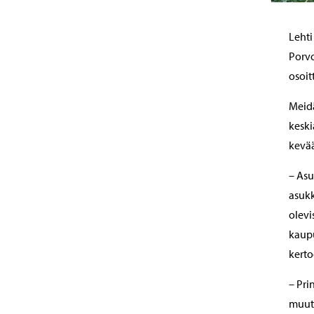
Lehti
Porvo
osoit
Meidä
keski
kevää
– Asu
asukk
olevi
kaupu
kerto
– Pr
muutt