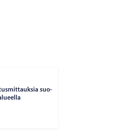
­tus­mit­tauk­sia suo­
alu­eel­la