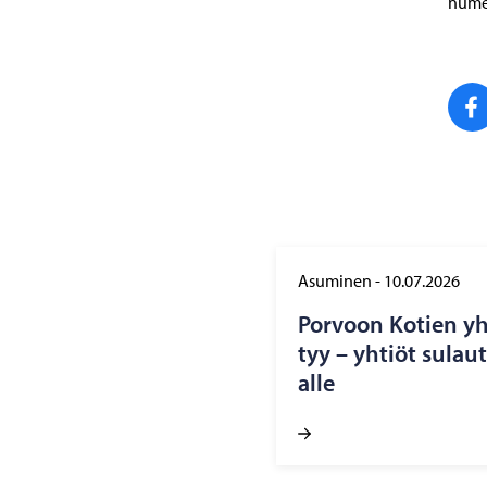
numer
Asuminen
-
10.07.2026
Por­voon Ko­tien yh­
tyy – yh­tiöt su­la
alle