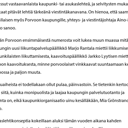
issut vastaavanlaista kaupunki- tai asukaslehteä, ja selvitysten muk
aat pitävät lehtiä tärkeänä viestintäkanavana. On hienoa, että sa
ällaisen myös Porvoon kaupungille, yhteys- ja viestintäjohtaja Aino
o sanoo.
än Porvoon ensimmäisestä numerosta voit lukea muun muassa mit
ngin uusi liikuntapalvelupäällikkö Marjo Rantala miettii liikkumise
nkilaisten liikuttamisesta, kaavoituspäällikkö Jarkko Lyytisen miett
on kaavoituksesta, minne porvoolaiset vinkkaavat suuntaamaan ke
ossa ja paljon muuta.
tuaiheista ei todellakaan ollut pulaa, päinvastoin. Se tietenkin kerto
siitä, kuinka monipuolista ja laajaa kaupungin palvelutuotanto ja
nta on, eikä kaupunkiorganisaatio uinu kesälläkään, Mia Grönstran
o.
slehtikonseptia kokeillaan aluksi tämän vuoden aikana kahden