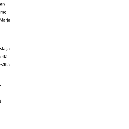
aan
amme
-Marja
ä
sta ja
eitä
sällä
o
d