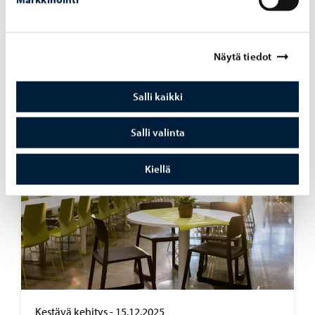
Asuminen ja ympäristö
-
06.05.2026
Vaat­tei­den­vaih­to­päi­vä 2026 – vaa­te­kaa­pin
Näytä tiedot
ke­vät­sii­vous
Salli kaikki
Salli valinta
Kiellä
Kestävä kehitys
-
15.12.2025