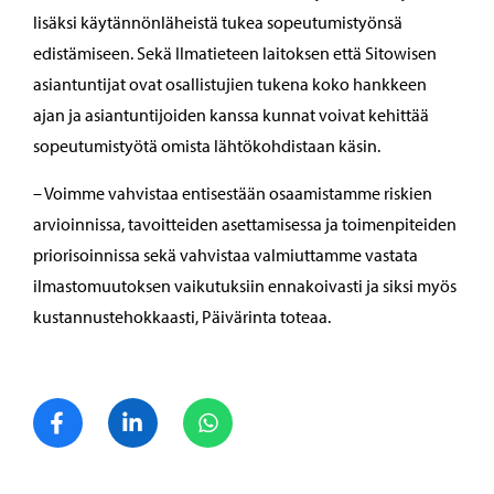
lisäksi käytännönläheistä tukea sopeutumistyönsä
edistämiseen. Sekä Ilmatieteen laitoksen että Sitowisen
asiantuntijat ovat osallistujien tukena koko hankkeen
ajan ja asiantuntijoiden kanssa kunnat voivat kehittää
sopeutumistyötä omista lähtökohdistaan käsin.
– Voimme vahvistaa entisestään osaamistamme riskien
arvioinnissa, tavoitteiden asettamisessa ja toimenpiteiden
priorisoinnissa sekä vahvistaa valmiuttamme vastata
ilmastomuutoksen vaikutuksiin ennakoivasti ja siksi myös
kustannustehokkaasti, Päivärinta toteaa.
Jaa Facebook
Jaa LinkedIn
Jaa WhatsApp