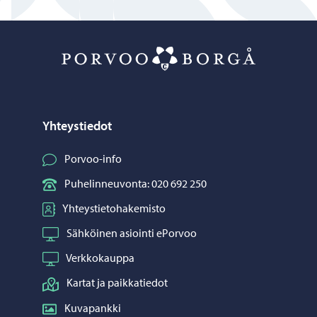
Porvoo – Siirr
Yhteystiedot
Porvoo-info
Puhelinneuvonta: 020 692 250
Yhteystietohakemisto
Sähköinen asiointi ePorvoo
Verkkokauppa
Kartat ja paikkatiedot
Kuvapankki