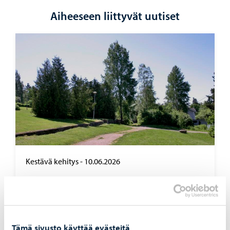
Aiheeseen liittyvät uutiset
Kestävä kehitys
-
10.06.2026
Por­voon kas­vi­huo­ne­kaa­su­pääs­töt vä­he­ni­vät
edel­leen vuon­na 2024
Tämä sivusto käyttää evästeitä