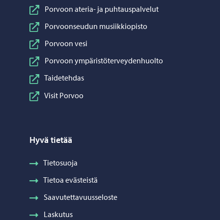
Porvoon ateria- ja puhtauspalvelut
Porvoonseudun musiikkiopisto
Porvoon vesi
Porvoon ympäristöterveydenhuolto
Taidetehdas
Visit Porvoo
Hyvä tietää
Tietosuoja
Tietoa evästeistä
Saavutettavuusseloste
Laskutus