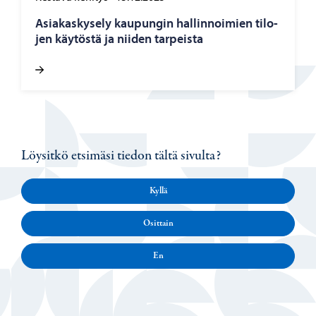
Asia­kas­ky­se­ly kau­pun­gin hal­lin­noi­mien ti­lo­
jen käy­tös­tä ja nii­den tar­peis­ta
Löysitkö etsimäsi tiedon tältä sivulta?
Kyllä
Osittain
En