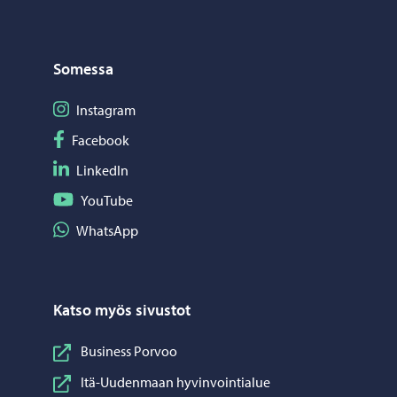
Somessa
Seuraa Instagram
Instagram
Seuraa Facebook
Facebook
Seuraa LinkedIn
LinkedIn
Seuraa YouTube
YouTube
Jaa WhatsApp
WhatsApp
Katso myös sivustot
Business Porvoo
Itä-Uudenmaan hyvinvointialue