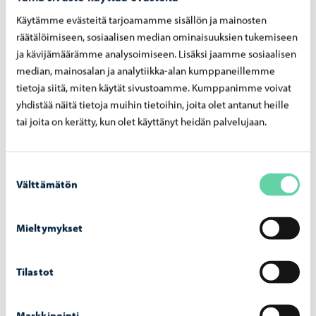
Käytämme evästeitä tarjoamamme sisällön ja mainosten
räätälöimiseen, sosiaalisen median ominaisuuksien tukemiseen
Kestävä kehitys
-
07.05.2026
ja kävijämäärämme analysoimiseen. Lisäksi jaamme sosiaalisen
Kau­pun­gin il­mas­to­kump­pa­ni­ver­kos­to vah­
median, mainosalan ja analytiikka-alan kumppaneillemme
vis­tuu kah­del­la uu­del­la kump­pa­nil­la
tietoja siitä, miten käytät sivustoamme. Kumppanimme voivat
yhdistää näitä tietoja muihin tietoihin, joita olet antanut heille
tai joita on kerätty, kun olet käyttänyt heidän palvelujaan.
Suostumuksen
Välttämätön
valinta
Mieltymykset
Tilastot
Markkinointi