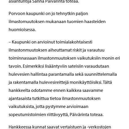
asiantuntija Sanna Päivärinta toteaa.
Porvoon kaupunki on jo tehnytkin paljon
ilmastomuutoksen mukanaan tuomien haasteiden
huomioisessa.
– Kaupunki on arvioinut toimialakohtaisesti
ilmastonmuutoksen aiheuttamat riskit ja varautuu
toiminnassaan ilmastonmuutoksen vaikutuksiin monin eri
tavoin. Esimerkiksi lisääntyviin sateisiin varaudutaan
hulevesien hallintaa parantamalla sekä suunnittelemalla
ja rakentamalla hulevesireittejä monikäyttöisiksi. Tältä
hankkeelta odotamme ennen kaikkea saavamme
ajantasaista tutkittua tietoa ilmastonmuutoksen
vaikutuksista, jotta pystymme arvioimaan
sopeutumistoimien riittävyyttä, Päivärinta toteaa.
Hankkeessa kunnat saavat vertaistuen ja -verkostojen