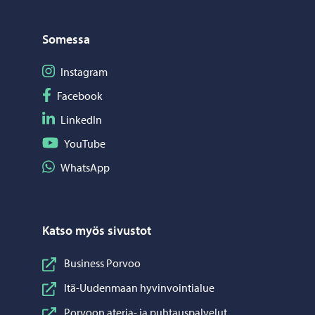
Somessa
Seuraa Instagram
Instagram
Seuraa Facebook
Facebook
Seuraa LinkedIn
LinkedIn
Seuraa YouTube
YouTube
Jaa WhatsApp
WhatsApp
Katso myös sivustot
Business Porvoo
Itä-Uudenmaan hyvinvointialue
Porvoon ateria- ja puhtauspalvelut