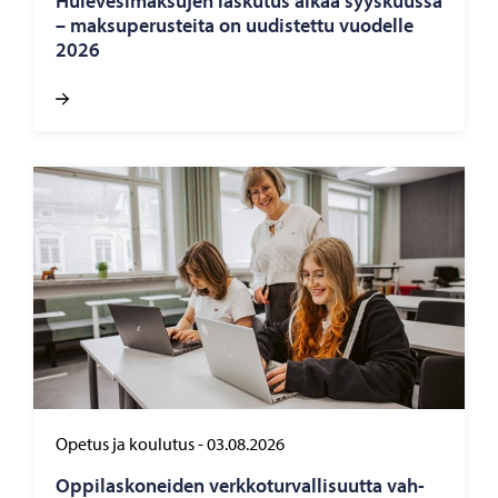
Hu­le­ve­si­mak­su­jen las­ku­tus alkaa syys­kuus­sa
– mak­su­pe­rus­tei­ta on uu­dis­tet­tu vuo­del­le
2026
Opetus ja koulutus
-
03.08.2026
Op­pi­las­ko­nei­den verk­ko­tur­val­li­suut­ta vah­