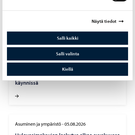
Kaupunki tiedottaa
-
07.08.2026
Kump­pa­nuus­ha­ku auki jo elo­kuus­sa – uu­te­
Näytä tiedot
na muo­to­na yl­lä­pi­to­kump­pa­nuus
Salli kaikki
Salli valinta
Opetus ja koulutus
-
06.08.2026
Kiellä
Haku Lin­nan­kos­ken lu­kion ai­kuis­lin­jal­le on
käyn­nis­sä
Asuminen ja ympäristö
-
05.08.2026