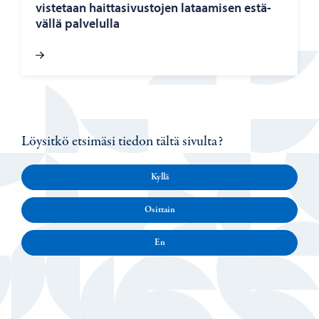
vis­te­taan hait­ta­si­vus­to­jen la­taa­mi­sen es­tä­
väl­lä pal­ve­lul­la
Löysitkö etsimäsi tiedon tältä sivulta?
Kyllä
Osittain
En