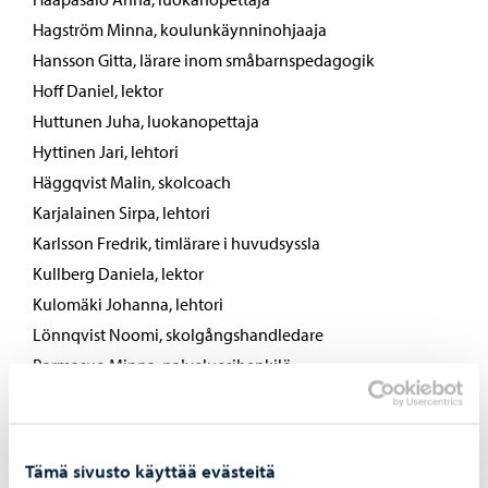
Hagström Minna, koulunkäynninohjaaja
Hansson Gitta, lärare inom småbarnspedagogik
Hoff Daniel, lektor
Huttunen Juha, luokanopettaja
Hyttinen Jari, lehtori
Häggqvist Malin, skolcoach
Karjalainen Sirpa, lehtori
Karlsson Fredrik, timlärare i huvudsyssla
Kullberg Daniela, lektor
Kulomäki Johanna, lehtori
Lönnqvist Noomi, skolgångshandledare
Parmasuo Minna, palveluesihenkilö
Peltonen Paula, erityisopettaja
Rajala-Nyholm Jessica, lärare inom småbarnspedagogik
Ruuskanen Essi, lehtori
Tämä sivusto käyttää evästeitä
Selkälä Tove, serviceansvarig