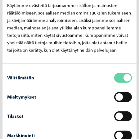
Käytämme evästeitä tarjoamamme sisällön ja mainosten
Siiteri Sari, varhaiskasvatuksen opettaja
räätälöimiseen, sosiaalisen median ominaisuuksien tukemiseen
Von Schoultz Fredrick, biträdande stadsdirektör
ja kävijämäärämme analysoimiseen. Lisäksi jaamme sosiaalisen
Wahren Anna, lektor
median, mainosalan ja analytiikka-alan kumppaneillemme
Öhberg Johan, rektor
tietoja siitä, miten käytät sivustoamme. Kumppanimme voivat
yhdistää näitä tietoja muihin tietoihin, joita olet antanut heille
Öhman Minna, kehittämispäällikkö
tai joita on kerätty, kun olet käyttänyt heidän palvelujaan.
Yhteensä 57 henkilöä, joista 4 ei halua nimeään
julkisuuteen.
Suostumuksen
Välttämätön
valinta
Jaa Facebook
Jaa LinkedIn
Jaa WhatsApp
Mieltymykset
Tilastot
Aiheeseen liittyvät uutiset
Markkinointi