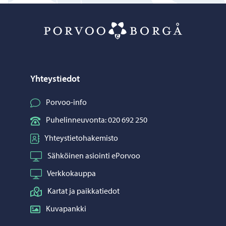
Porvoo – Siirr
Yhteystiedot
Porvoo-info
Puhelinneuvonta: 020 692 250
Yhteystietohakemisto
Sähköinen asiointi ePorvoo
Verkkokauppa
Kartat ja paikkatiedot
Kuvapankki