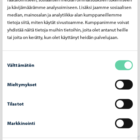
töön syk­syyn asti
ja kävijämäärämme analysoimiseen. Lisäksi jaamme sosiaalisen
median, mainosalan ja analytiikka-alan kumppaneillemme
tietoja siitä, miten käytät sivustoamme. Kumppanimme voivat
yhdistää näitä tietoja muihin tietoihin, joita olet antanut heille
tai joita on kerätty, kun olet käyttänyt heidän palvelujaan.
Liikunta ja ulkoilu
-
07.04.2026
Ti­lan­ne­päi­vi­tys: Ko­kon­nie­men jää­hal­li on
Suostumuksen
tar­koi­tus avata uu­del­leen 17.4.
Välttämätön
valinta
Mieltymykset
Tilastot
Liikunta ja ulkoilu
-
07.04.2026
Ha­ma­rin ur­hei­lu­ken­tän ylei­sur­hei­lua­lue sul­
je­taan
Markkinointi