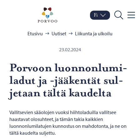
Siirry sisältöön
Porvoo – Siirry kotisivul
Fi
Valik
Vaihda kieltä
Nykyinen kieli: Suomi
Hae
Selaa:
Etusivu
Uutiset
Liikunta ja ulkoilu
23.02.2024
Por­voon luon­non­lu­mi­
la­dut ja -​jääkentät sul­
je­taan tältä kau­del­ta
Vallitsevien sääolojen vuoksi hiihtoladuilla vallitsee
haastavat olosuhteet, ja tämän takia kaikkien
luonnonlumilatujen kunnostus on mahdotonta, ja ne on
tältä kaudelta suljettu.