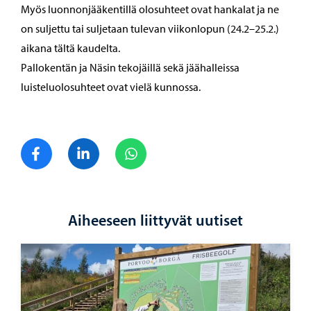
Myös luonnonjääkentillä olosuhteet ovat hankalat ja ne
on suljettu tai suljetaan tulevan viikonlopun (24.2–25.2.)
aikana tältä kaudelta.
Pallokentän ja Näsin tekojäillä sekä jäähalleissa
luisteluolosuhteet ovat vielä kunnossa.
Jaa Facebook
Jaa LinkedIn
Jaa WhatsApp
Aiheeseen liittyvät uutiset