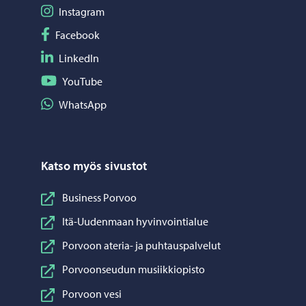
Seuraa Instagram
Instagram
Seuraa Facebook
Facebook
Seuraa LinkedIn
LinkedIn
Seuraa YouTube
YouTube
Jaa WhatsApp
WhatsApp
Katso myös sivustot
Business Porvoo
Itä-Uudenmaan hyvinvointialue
Porvoon ateria- ja puhtauspalvelut
Porvoonseudun musiikkiopisto
Porvoon vesi