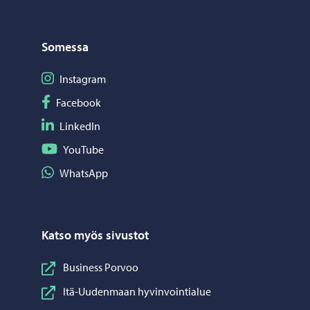
Somessa
Seuraa Instagram
Instagram
Seuraa Facebook
Facebook
Seuraa LinkedIn
LinkedIn
Seuraa YouTube
YouTube
Jaa WhatsApp
WhatsApp
Katso myös sivustot
Business Porvoo
Itä-Uudenmaan hyvinvointialue