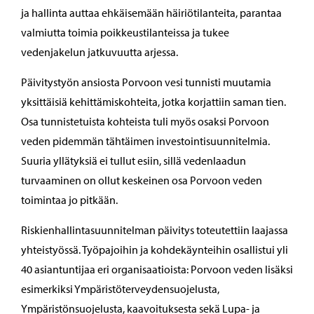
ja hallinta auttaa ehkäisemään häiriötilanteita, parantaa
valmiutta toimia poikkeustilanteissa ja tukee
vedenjakelun jatkuvuutta arjessa.
Päivitystyön ansiosta Porvoon vesi tunnisti muutamia
yksittäisiä kehittämiskohteita, jotka korjattiin saman tien.
Osa tunnistetuista kohteista tuli myös osaksi Porvoon
veden pidemmän tähtäimen investointisuunnitelmia.
Suuria yllätyksiä ei tullut esiin, sillä vedenlaadun
turvaaminen on ollut keskeinen osa Porvoon veden
toimintaa jo pitkään.
Riskienhallintasuunnitelman päivitys toteutettiin laajassa
yhteistyössä. Työpajoihin ja kohdekäynteihin osallistui yli
40 asiantuntijaa eri organisaatioista: Porvoon veden lisäksi
esimerkiksi Ympäristöterveydensuojelusta,
Ympäristönsuojelusta, kaavoituksesta sekä Lupa- ja