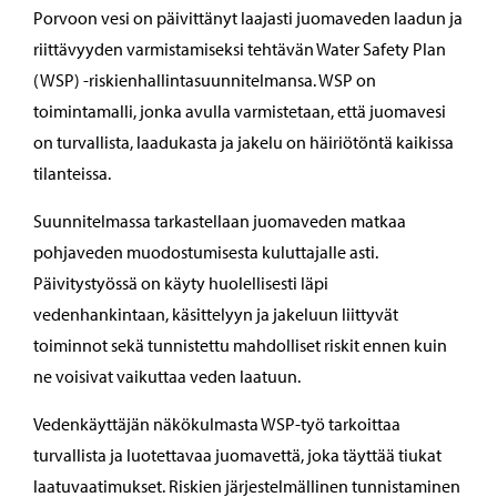
Porvoon vesi on päivittänyt laajasti juomaveden laadun ja
riittävyyden varmistamiseksi tehtävän Water Safety Plan
(WSP) -riskienhallintasuunnitelmansa. WSP on
toimintamalli, jonka avulla varmistetaan, että juomavesi
on turvallista, laadukasta ja jakelu on häiriötöntä kaikissa
tilanteissa.
Suunnitelmassa tarkastellaan juomaveden matkaa
pohjaveden muodostumisesta kuluttajalle asti.
Päivitystyössä on käyty huolellisesti läpi
vedenhankintaan, käsittelyyn ja jakeluun liittyvät
toiminnot sekä tunnistettu mahdolliset riskit ennen kuin
ne voisivat vaikuttaa veden laatuun.
Vedenkäyttäjän näkökulmasta WSP-työ tarkoittaa
turvallista ja luotettavaa juomavettä, joka täyttää tiukat
laatuvaatimukset. Riskien järjestelmällinen tunnistaminen