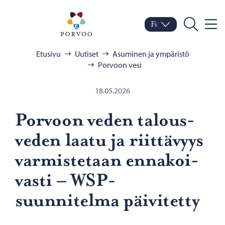
Siirry sisältöön
Porvoo – Siirry kotisivul
Fi
Valik
Vaihda kieltä
Nykyinen kieli: Suomi
Hae
Selaa:
Etusivu
Uutiset
Asuminen ja ympäristö
Porvoon vesi
18.05.2026
Por­voon veden ta­lous­
ve­den laatu ja riit­tä­vyys
var­mis­te­taan en­na­koi­
vas­ti – WSP-​
suunnitelma päi­vi­tet­ty