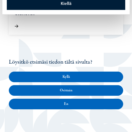
Kiellä
Ve­si­huol­to­työt Haik­koon­rin­ne 2 -​alueella
ete­ne­vät
Löysitkö etsimäsi tiedon tältä sivulta?
Kyllä
Osittain
En