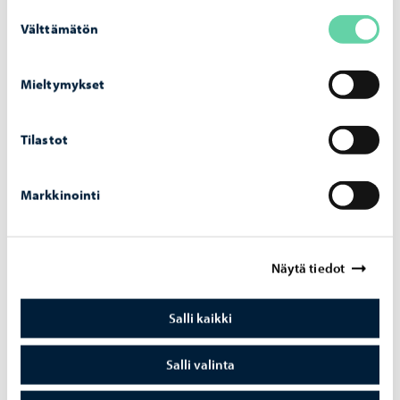
Suostumuksen
Välttämätön
valinta
Porvoon vesi
-
24.07.2026
Por­voon vesi pois­taa sää­tö­ase­man Gam­mel­
Mieltymykset
bac­kan­tien koh­dal­ta – työt al­ka­vat 29.7
Tilastot
Markkinointi
Porvoon vesi
-
07.07.2026
Rank­ka­sa­teet ovat ai­heut­ta­neet yli­vuo­to­ja
pump­paa­moil­la 4. – 5.7.2026
Näytä tiedot
Salli kaikki
Salli valinta
Porvoon vesi
-
02.07.2026