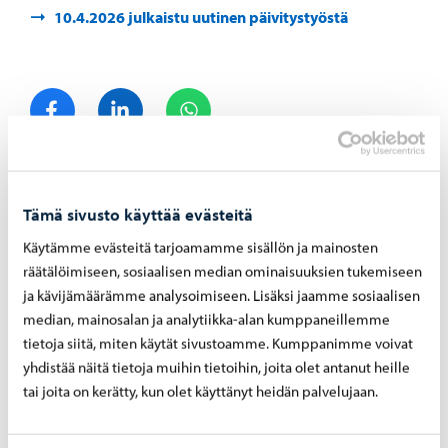
10.4.2026 julkaistu uutinen päivitystyöstä
Jaa Facebook
Jaa LinkedIn
Jaa WhatsApp
Aiheeseen liittyvät uutiset
Tämä sivusto käyttää evästeitä
Käytämme evästeitä tarjoamamme sisällön ja mainosten
Porvoon vesi
-
27.07.2026
räätälöimiseen, sosiaalisen median ominaisuuksien tukemiseen
ja kävijämäärämme analysoimiseen. Lisäksi jaamme sosiaalisen
Hu­le­ve­si­vie­mä­rin kor­jaus Kä­rä­jä­ta­lon­tien ja
median, mainosalan ja analytiikka-alan kumppaneillemme
Ro­vas­tin­tien ris­teyk­sen koh­dal­la – työ alkaa
tietoja siitä, miten käytät sivustoamme. Kumppanimme voivat
29.9.
yhdistää näitä tietoja muihin tietoihin, joita olet antanut heille
tai joita on kerätty, kun olet käyttänyt heidän palvelujaan.