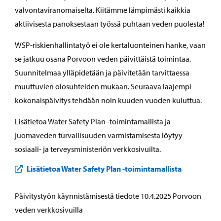
valvontaviranomaiselta. Kiitämme lämpimästi kaikkia
aktiivisesta panoksestaan työssä puhtaan veden puolesta!
WSP-riskienhallintatyö ei ole kertaluonteinen hanke, vaan
se jatkuu osana Porvoon veden päivittäistä toimintaa.
Suunnitelmaa ylläpidetään ja päivitetään tarvittaessa
muuttuvien olosuhteiden mukaan. Seuraava laajempi
kokonaispäivitys tehdään noin kuuden vuoden kuluttua.
Lisätietoa Water Safety Plan -toimintamallista ja
juomaveden turvallisuuden varmistamisesta löytyy
sosiaali- ja terveysministeriön verkkosivuilta.
Lisätietoa Water Safety Plan -toimintamallista
Päivitystyön käynnistämisestä tiedote 10.4.2025 Porvoon
veden verkkosivuilla