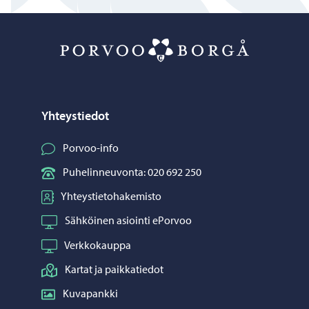
Porvoo – Siirr
Yhteystiedot
Porvoo-info
Puhelinneuvonta: 020 692 250
Yhteystietohakemisto
Sähköinen asiointi ePorvoo
Verkkokauppa
Kartat ja paikkatiedot
Kuvapankki