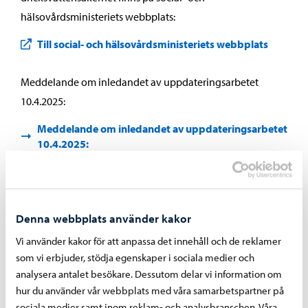
hälsovårdsministeriets webbplats:
Till social- och hälsovårdsministeriets webbplats
Meddelande om inledandet av uppdateringsarbetet
10.4.2025:
Meddelande om inledandet av uppdateringsarbetet
10.4.2025:
Dela på Facebook
Dela på LinkedIn
Dela på WhatsApp
Denna webbplats använder kakor
Vi använder kakor för att anpassa det innehåll och de reklamer
som vi erbjuder, stödja egenskaper i sociala medier och
Liknande nyheter
analysera antalet besökare. Dessutom delar vi information om
hur du använder vår webbplats med våra samarbetspartner på
sociala medier samt inom reklam- och analysbranschen. Våra