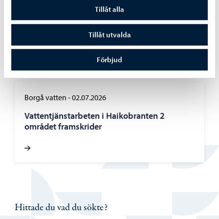
Borgå vatten
-
07.07.2026
Tillåt alla
Bräddningar vid pumpstationer på grund av
störtregn 4. – 5.7.2026
Tillåt utvalda
Förbjud
Borgå vatten
-
02.07.2026
Vattentjänstarbeten i Haikobranten 2
området framskrider
Hittade du vad du sökte?