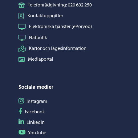
Telefonrådgivning: 020 692 250
Kontaktuppgifter
Elektroniska tjänster (ePorvoo)
Nätbutik
Kartor och lägesinformation
Mediaportal
Sociala medier
Följ på Instagram
Instagram
Följ på Facebook
Facebook
Följ på LinkedIn
LinkedIn
Följ på YouTube
YouTube