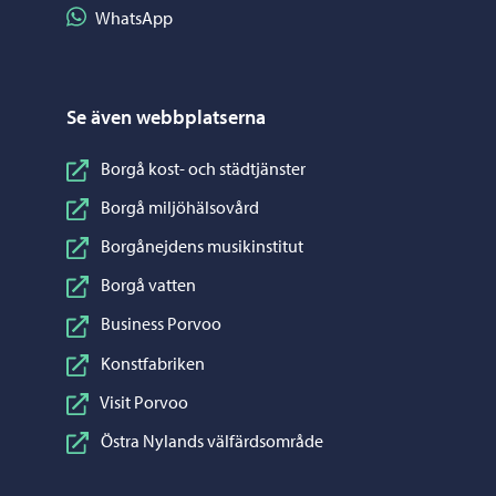
Dela på WhatsApp
WhatsApp
Se även webbplatserna
Borgå kost- och städtjänster
Borgå miljöhälsovård
Borgånejdens musikinstitut
Borgå vatten
Business Porvoo
Konstfabriken
Visit Porvoo
Östra Nylands välfärdsområde