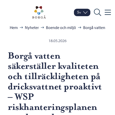
Hoppa till innehåll
Porvoo – Gå till startsid
Sv
Meny
Byt språk
Nuvarande språk: Sven
Sök
Bläddra:
Hem
Nyheter
Boende och miljö
Borgå vatten
18.05.2026
Borgå vatten
säkerställer kvaliteten
och tillräckligheten på
dricksvattnet proaktivt
– WSP
riskhanteringsplanen