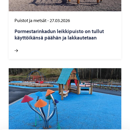
Puistot ja metsät
-
27.03.2026
Por­mes­ta­rin­ka­dun leik­ki­puis­to on tul­lut
käyt­töi­kän­sä pää­hän ja lak­kau­te­taan