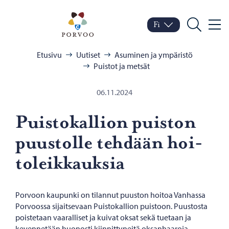
Siirry sisältöön
Porvoo – Siirry kotisivul
Fi
Valik
Vaihda kieltä
Nykyinen kieli: Suomi
Hae
Selaa:
Etusivu
Uutiset
Asuminen ja ympäristö
Puistot ja metsät
06.11.2024
Puis­to­kal­lion puis­ton
puus­tol­le teh­dään hoi­
to­leik­kauk­sia
Porvoon kaupunki on tilannut puuston hoitoa Vanhassa
Porvoossa sijaitsevaan Puistokallion puistoon. Puustosta
poistetaan vaaralliset ja kuivat oksat sekä tuetaan ja
kevennetään huonosti kiinnittyneitä oksanhaaroja.