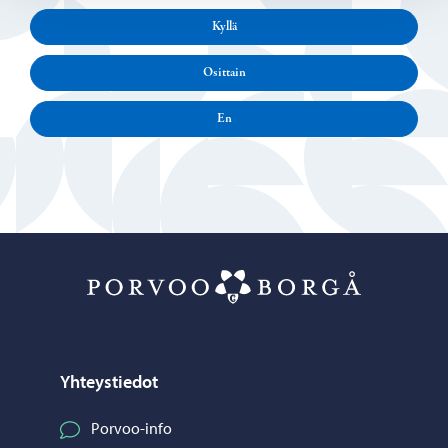
Kyllä
Osittain
En
Porvoo – Siirr
Yhteystiedot
Porvoo-info