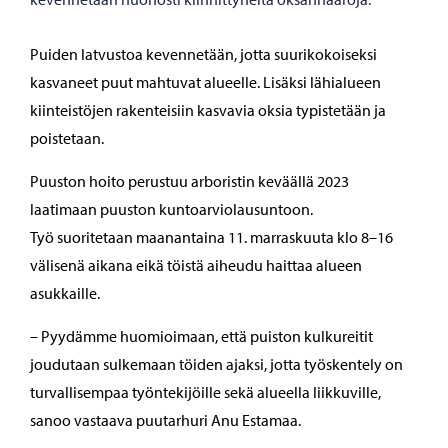
Puiden latvustoa kevennetään, jotta suurikokoiseksi
kasvaneet puut mahtuvat alueelle. Lisäksi lähialueen
kiinteistöjen rakenteisiin kasvavia oksia typistetään ja
poistetaan.
Puuston hoito perustuu arboristin keväällä 2023
laatimaan puuston kuntoarviolausuntoon.
Työ suoritetaan maanantaina 11. marraskuuta klo 8–16
välisenä aikana eikä töistä aiheudu haittaa alueen
asukkaille.
– Pyydämme huomioimaan, että puiston kulkureitit
joudutaan sulkemaan töiden ajaksi, jotta työskentely on
turvallisempaa työntekijöille sekä alueella liikkuville,
sanoo vastaava puutarhuri Anu Estamaa.