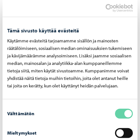
Puistot ja metsät
-
24.11.2025
Kuk­ku­mäen leik­ki­puis­to on avau­tu­nut Län­si­
ran­nal­le
Tämä sivusto käyttää evästeitä
Käytämme evästeitä tarjoamamme sisällön ja mainosten
räätälöimiseen, sosiaalisen median ominaisuuksien tukemiseen
ja kävijämäärämme analysoimiseen. Lisäksi jaamme sosiaalisen
median, mainosalan ja analytiikka-alan kumppaneillemme
tietoja siitä, miten käytät sivustoamme. Kumppanimme voivat
yhdistää näitä tietoja muihin tietoihin, joita olet antanut heille
tai joita on kerätty, kun olet käyttänyt heidän palvelujaan.
Suostumuksen
Välttämätön
valinta
Mieltymykset