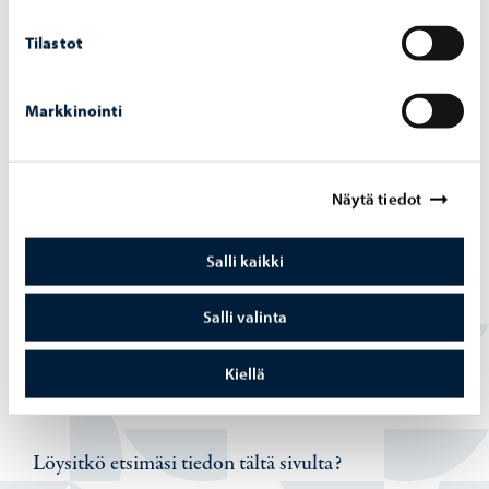
Ympäristö ja luonto
-
11.06.2025
Met­siä Vir­vi­kis­sä ja Ha­ka­sa­los­sa esi­te­tään
Tilastot
suo­jel­ta­vak­si
Markkinointi
Näytä tiedot
Nuoret
-
19.05.2025
Ri­ta­rin­puis­ton pumptrack-​radan vii­meis­tel­
Salli kaikki
ty­työt käyn­nis­ty­vät
Salli valinta
Kiellä
Löysitkö etsimäsi tiedon tältä sivulta?