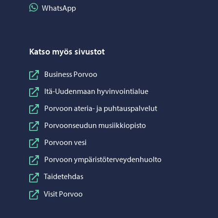
Jaa WhatsApp
WhatsApp
Katso myös sivustot
Business Porvoo
Itä-Uudenmaan hyvinvointialue
Porvoon ateria- ja puhtauspalvelut
Porvoonseudun musiikkiopisto
Porvoon vesi
Porvoon ympäristöterveydenhuolto
Taidetehdas
Visit Porvoo