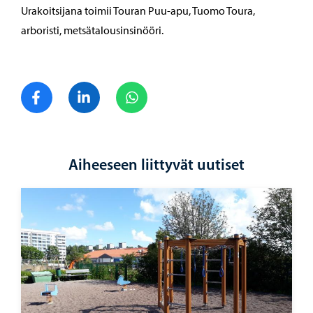
Urakoitsijana toimii Touran Puu-apu, Tuomo Toura,
arboristi, metsätalousinsinööri.
Jaa Facebook
Jaa LinkedIn
Jaa WhatsApp
Aiheeseen liittyvät uutiset