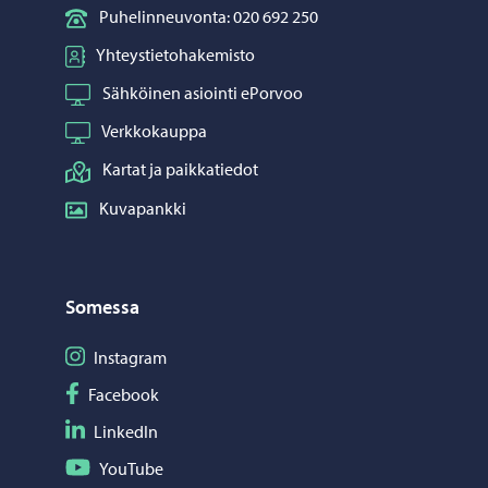
Puhelinneuvonta: 020 692 250
Yhteystietohakemisto
Sähköinen asiointi ePorvoo
Verkkokauppa
Kartat ja paikkatiedot
Kuvapankki
Somessa
Seuraa Instagram
Instagram
Seuraa Facebook
Facebook
Seuraa LinkedIn
LinkedIn
Seuraa YouTube
YouTube