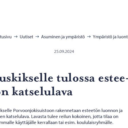
:
tusivu
Uutiset
Asuminen ja ympäristö
Ympäristö ja luon
25.09.2024
s­kik­sel­le tu­los­sa es­tee
n kat­se­lu­la­va
ikselle Porvoonjokisuistoon rakennetaan esteetön luonnon ja
jen katselulava. Lavasta tulee reilun kokoinen, jotta tilaa on
malle käyttäjälle kerrallaan tai esim. koululaisryhmälle.