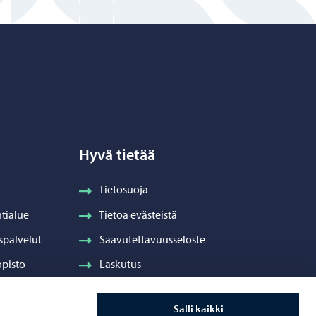
Hyvä tietää
Tietosuoja
tialue
Tietoa evästeistä
spalvelut
Saavutettavuusseloste
pisto
Laskutus
Visuaalinen ilme ja vaakuna
Salli kaikki
ydenhuolto