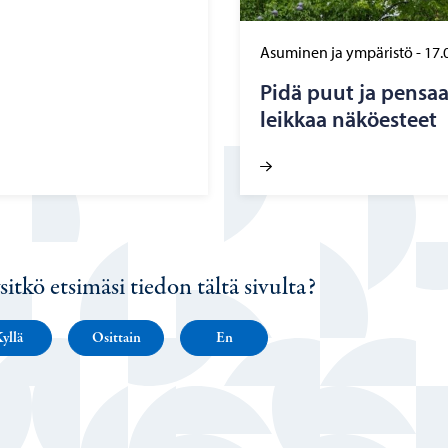
Asuminen ja ympäristö
-
17.
Pidä puut ja pen­saat k
leik­kaa nä­kö­es­teet
sitkö etsimäsi tiedon tältä sivulta?
yllä
Osittain
En