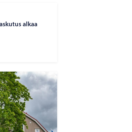
las­ku­tus alkaa