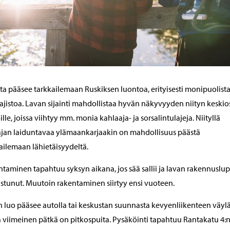
ta pääsee tarkkailemaan Ruskiksen luontoa, erityisesti monipuolist
lajistoa. Lavan sijainti mahdollistaa hyvän näkyvyyden niityn keskio
oille, joissa viihtyy mm. monia kahlaaja- ja sorsalintulajeja. Niityllä
jan laiduntavaa ylämaankarjaakin on mahdollisuus päästä
ailemaan lähietäisyydeltä.
taminen tapahtuu syksyn aikana, jos sää sallii ja lavan rakennuslu
stunut. Muutoin rakentaminen siirtyy ensi vuoteen.
 luo pääsee autolla tai keskustan suunnasta kevyenliikenteen väylä
 viimeinen pätkä on pitkospuita. Pysäköinti tapahtuu Rantakatu 4: