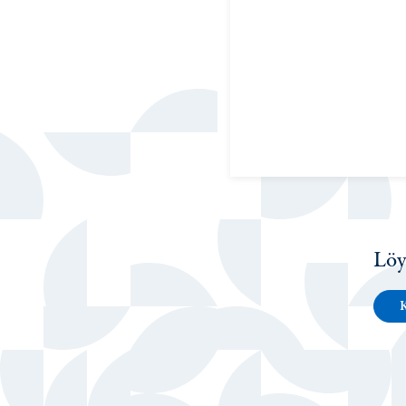
Löy
K