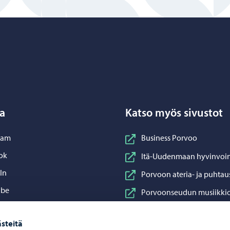
Porvoo – Siirry kotisivulle
a
Katso myös sivustot
nstagram
ram
Business Porvoo
acebook
ok
Itä-Uudenmaan hyvinvoin
inkedIn
In
Porvoon ateria- ja puhtau
ouTube
ube
Porvoonseudun musiikkio
sApp
App
Porvoon vesi
steitä
Porvoon ympäristöterve