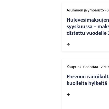
Asuminen ja ympäristö
-
0
Hu­le­ve­si­mak­su­je
syys­kuus­sa – mak­s
dis­tet­tu vuo­del­l
Kaupunki tiedottaa
-
29.0
Por­voon ran­ni­kol­t
kuol­lei­ta hyl­kei­tä