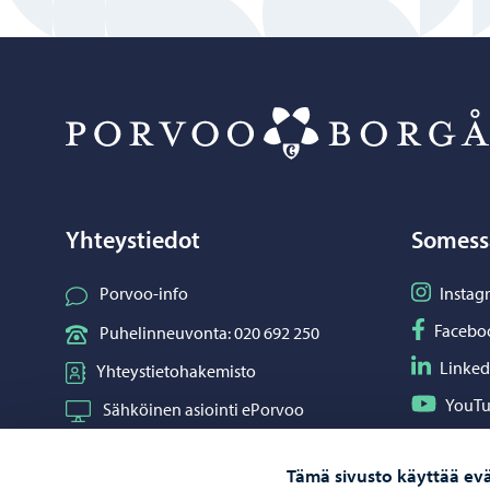
Yhteystiedot
Somess
Seuraa I
Porvoo-info
Instag
Seuraa F
Facebo
Puhelinneuvonta: 020 692 250
Seuraa L
Linked
Yhteystietohakemisto
Seuraa Y
YouT
Sähköinen asiointi ePorvoo
Jaa What
Whats
Verkkokauppa
Tämä sivusto käyttää evä
Kartat ja paikkatiedot