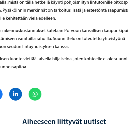
lla, mistä on tällä hetkellä käynti pohjoisniityn lintutornille pitkosp
n. Pysäköinnin merkinnät on tarkoitus lisätä ja esteetöntä saapumist
lle kehitettään vielä edelleen.
n rakennuskustannukset katetaan Porvoon kansallisen kaupunkipu
tämiseen varatuilla rahoilla. Suunnittelu on toteutettu yhteistyönä
on seudun lintuyhdistyksen kanssa.
ksen luonto viettää talvella hiljaiseloa, joten kohteelle ei ole suunni
kunnossapitoa.
Jaa Facebook
Jaa LinkedIn
Jaa WhatsApp
Aiheeseen liittyvät uutiset