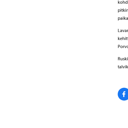
kohda
pitki
paika
Lava
kehit
Porvo
Ruski
talvi