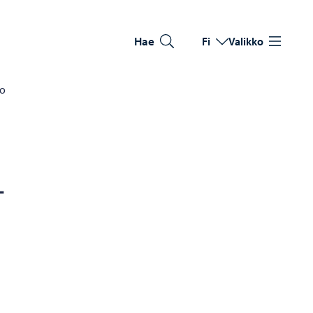
Hae
Fi
Valikko
Vaihda kieltä
Nykyinen kieli: Suomi
to
­