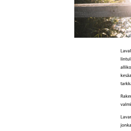
Laval
lintu
allik
kesäa
tarkk
Raken
valmi
Lavan
jonka