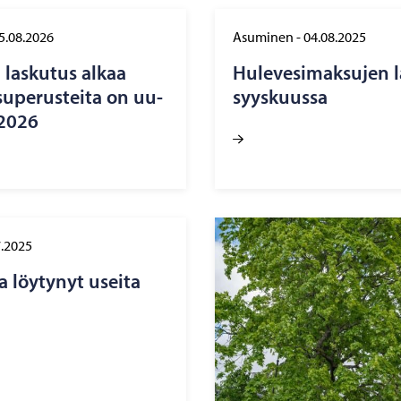
5.08.2026
Asuminen
-
04.08.2025
n las­ku­tus alkaa
Hu­le­ve­si­mak­su­jen 
u­pe­rus­tei­ta on uu­
syys­kuus­sa
e 2026
7.2025
a löy­ty­nyt usei­ta