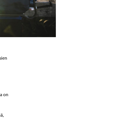
a
sien
pa on
ä,
n