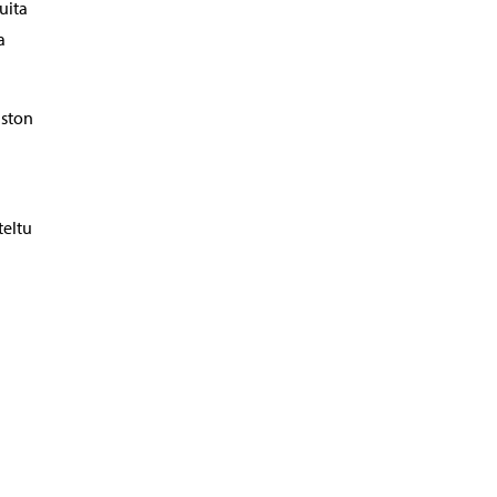
uita
a
iston
teltu