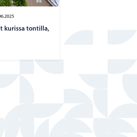
06.2025
u­ris­sa ton­til­la,