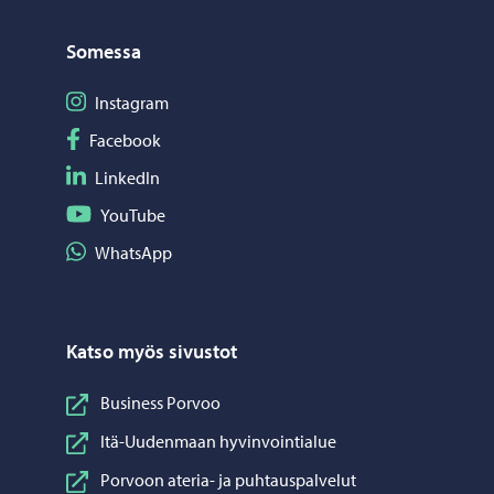
Somessa
Seuraa Instagram
Instagram
Seuraa Facebook
Facebook
Seuraa LinkedIn
LinkedIn
Seuraa YouTube
YouTube
Jaa WhatsApp
WhatsApp
Katso myös sivustot
Business Porvoo
Itä-Uudenmaan hyvinvointialue
Porvoon ateria- ja puhtauspalvelut