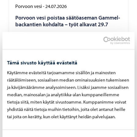
Porvoon vesi
-
24.07.2026
Por­voon vesi pois­taa sää­tö­ase­man Gam­mel­
bac­kan­tien koh­dal­ta – työt al­ka­vat 29.7
Tämä sivusto käyttää evästeitä
Porvoon vesi
-
07.07.2026
Käytämme evästeitä tarjoamamme sisällön ja mainosten
Rank­ka­sa­teet ovat ai­heut­ta­neet yli­vuo­to­ja
räätälöimiseen, sosiaalisen median ominaisuuksien tukemiseen
pump­paa­moil­la 4. – 5.7.2026
ja kävijämäärämme analysoimiseen. Lisäksi jaamme sosiaalisen
median, mainosalan ja analytiikka-alan kumppaneillemme
tietoja siitä, miten käytät sivustoamme. Kumppanimme voivat
yhdistää näitä tietoja muihin tietoihin, joita olet antanut heille
tai joita on kerätty, kun olet käyttänyt heidän palvelujaan.
Porvoon vesi
-
02.07.2026