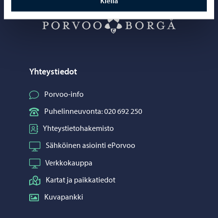
Kiellä
Porvoo – Siirr
Yhteystiedot
Porvoo-info
Puhelinneuvonta: 020 692 250
Yhteystietohakemisto
Sähköinen asiointi ePorvoo
Verkkokauppa
Kartat ja paikkatiedot
Kuvapankki