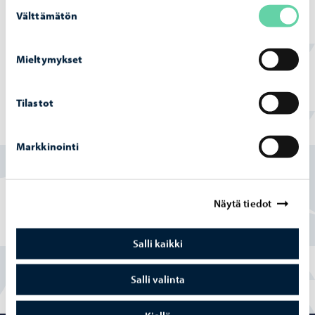
Ve­si­huol­to­työt Haik­koon­rin­ne 2 -​alueella
Suostumuksen
ete­ne­vät
Välttämätön
valinta
Mieltymykset
Tilastot
Löysitkö etsimäsi tiedon tältä sivulta?
Markkinointi
Kyllä
Osittain
Näytä tiedot
En
Salli kaikki
Salli valinta