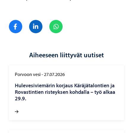
Jaa Facebook
Jaa LinkedIn
Jaa WhatsApp
Aiheeseen liittyvät uutiset
Porvoon vesi
-
27.07.2026
Hu­le­ve­si­vie­mä­rin kor­jaus Kä­rä­jä­ta­lon­tien ja
Ro­vas­tin­tien ris­teyk­sen koh­dal­la – työ alkaa
29.9.