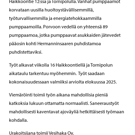
Haikkoontie 12:ssa ja Tornipolulla. Vanhat pumppaamot
korvataan uusilla huoltoystävällisemmillä,
työturvallisemmilla ja energiatehokkaammilla
pumppaamoilla. Porvoon vedellä on yhteensä 89
pumppaamoa, jotka pumppaavat asukkaiden jätevedet
pääosin kohti Hermanninsaaren puhdistamoa
puhdistettaviksi.
Työt alkavat viikolla 16 Haikkoontiellä ja Tornipolun
aikataulu tarkentuu myöhemmin. Työt saadaan
kokonaisuudessaan valmiiksi arviolta elokuussa 2025.
Viemäröinti toimii työn aikana mahdollisia pieniä
katkoksia lukuun ottamatta normaalisti. Saneeraustyöt
mahdollisesti kaventavat ajoväyliä hetkittäisesti työmaan
kohdalla.
Urakoitsijana toimii Vesihaka Oy.