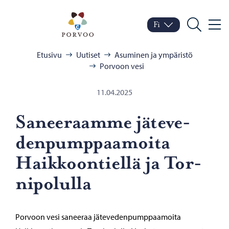
Siirry sisältöön
Porvoo – Siirry kotisivul
Fi
Valik
Vaihda kieltä
Nykyinen kieli: Suomi
Hae
Selaa:
Etusivu
Uutiset
Asuminen ja ympäristö
Porvoon vesi
11.04.2025
Sa­nee­raam­me jä­te­ve­
den­pump­paa­moi­ta
Haik­koon­tiel­lä ja Tor­
ni­po­lul­la
Porvoon vesi saneeraa jätevedenpumppaamoita