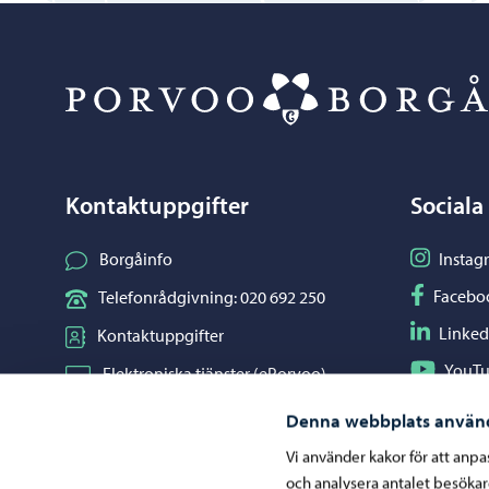
Kontaktuppgifter
Sociala
Följ på I
Borgåinfo
Instag
Följ på F
Facebo
Telefonrådgivning: 020 692 250
Följ på L
Linked
Kontaktuppgifter
Följ på Y
YouT
Elektroniska tjänster (ePorvoo)
Dela på 
Whats
Nätbutik
Denna webbplats använ
Kartor och lägesinformation
Vi använder kakor för att anp
och analysera antalet besöka
Mediaportal