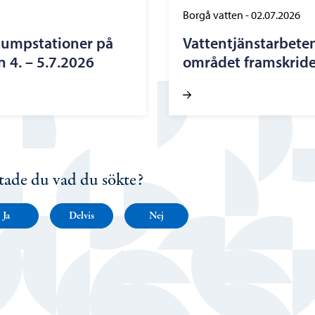
Borgå vatten
-
02.07.2026
pumpstationer på
Vattentjänstarbete
 4. – 5.7.2026
området framskride
tade du vad du sökte?
Ja
Delvis
Nej