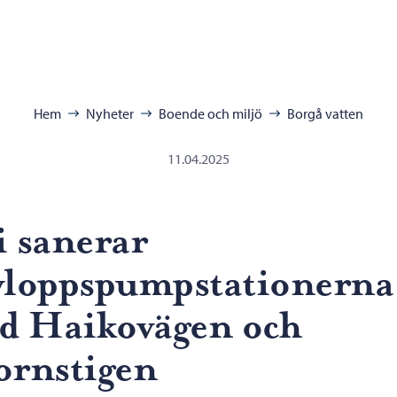
ra:
Hem
Nyheter
Boende och miljö
Borgå vatten
11.04.2025
i sanerar
vloppspumpstationerna
id Haikovägen och
ornstigen