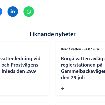
Dela på Facebook
Dela på LinkedIn
Dela på WhatsApp
Liknande nyheter
Borgå vatten
-
24.07.2026
vattenledning vid
Borgå vatten avläg
 och Prostvägens
reglerstationen på
 inleds den 29.9
Gammelbackavägen 
den 29 juli