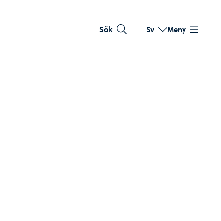
Sök
Sv
Meny
Byt språk
Nuvarande språk: Sve