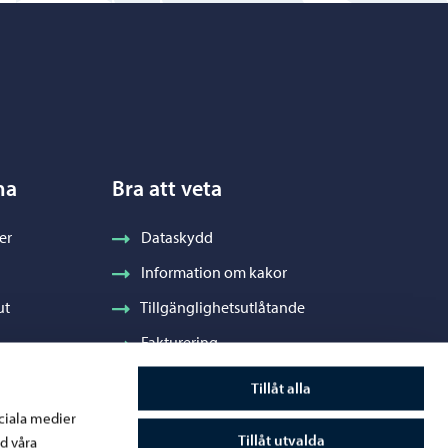
na
Bra att veta
er
Dataskydd
Information om kakor
ut
Tillgänglighetsutlåtande
Fakturering
Stadens visuella profil och vapen
Tillåt alla
ociala medier
Tillåt utvalda
d våra