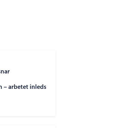
snar
– arbetet inleds