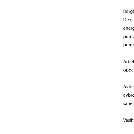
Borgå
De ga
energ
pumps
pumpa
Arbet
öppen
Avlop
avbro
saner
Vesih