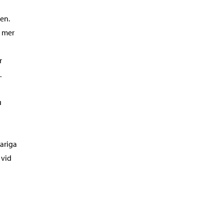
en.
h mer
r
.
u
ariga
 vid