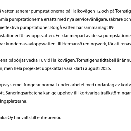
 vatten sanerar pumpstationerna på Haikovägen 12 och på Tornstig
mla pumpstationerna ersätts med nya servicevänligare, säkrare oc
ieffektiva pumpstationer. Borgå vatten har sammanlagt 89
tationer för avloppsvatten. En klar merpart av dessa pumpstatione
r kundernas avloppsvatten till Hermansö reningsverk, för att renas
ena påbörjas vecka 16 vid Haikovägen. Tornstigens tidtabell är änn
, men hela projektet uppskattas vara klart i augusti 2025.
pssystemet fungerar normalt under arbetet med undantag av kortv
tt. Saneringsarbetena kan ge upphov till kortvariga trafikstörningar
ingsplatserna.
aka Oy har valts till entreprenör.