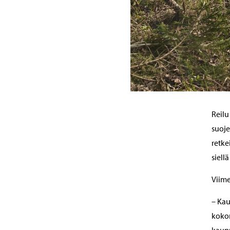
Reilu
suoje
retke
siell
Viime
– Kau
kokon
kaup