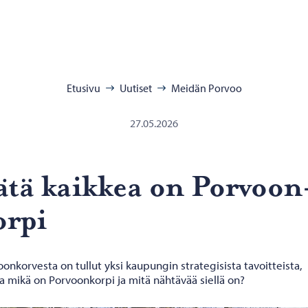
:
Etusivu
Uutiset
Meidän Porvoo
27.05.2026
ätä kaik­kea on Por­voon
r­pi
onkorvesta on tullut yksi kaupungin strategisista tavoitteista,
a mikä on Porvoonkorpi ja mitä nähtävää siellä on?