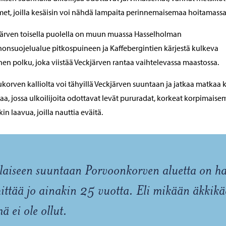
met, joilla kesäisin voi nähdä lampaita perinnemaisemaa hoitamassa
ärven toisella puolella on muun muassa Hasselholman
onsuojelualue pitkospuineen ja Kaffebergintien kärjestä kulkeva
nen polku, joka viistää Veckjärven rantaa vaihtelevassa maastossa.
korven kalliolta voi tähyillä Veckjärven suuntaan ja jatkaa matkaa 
a, jossa ulkoilijoita odottavat levät pururadat, korkeat korpimaisem
kin laavua, joilla nauttia eväitä.
laiseen suuntaan Porvoonkorven aluetta on ha
ittää jo ainakin 25 vuotta. Eli mikään äkkik
ä ei ole ollut.