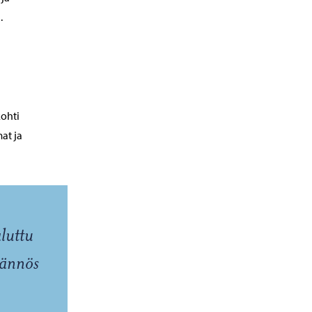
.
kohti
at ja
luttu
äännös