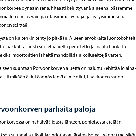
oonkorpea dynaamisena, hitaasti kehittyvänä alueena, pääsemme
mälle kuin jos vain päättäisimme nyt rajat ja pysyisimme siinä,
onen selittää.
ystä on kuitenkin tehty jo pitkään. Alueen arvokkaita luontokohtei
ltu hakkuilta, uusia suojelualueita perustettu ja maata hankittu
rkiksi moottoritien läheltä mahdollisia ulkoilureittejä varten.
laiseen suuntaan Porvoonkorven aluetta on haluttu kehittää jo aina
a. Eli mikään äkkikäännös tämä ei ole ollut, Laakkonen sanoo.
rvoonkorven parhaita paloja
onkorvessa on nähtävää idästä länteen, pohjoisesta etelään.
aksen suunnalla ulkoilijaa odottavat järvimaisemat, vanhat metsiköt