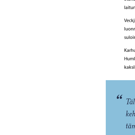
laitu
Veckj
luonn
suloi
Karhu
Humla
kaksi
“
Täl
keh
täm