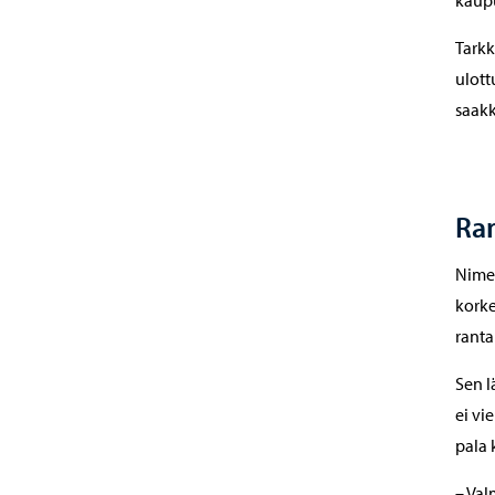
Tarkk
ulott
saakk
Ran
Nimes
korkei
ranta
Sen l
ei vi
pala 
– Val