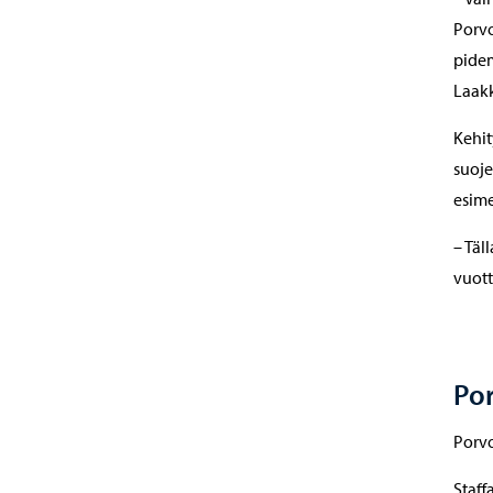
Porv
pidem
Laakk
Kehit
suoje
esime
– Täl
vuott
Po
Porvo
Staff