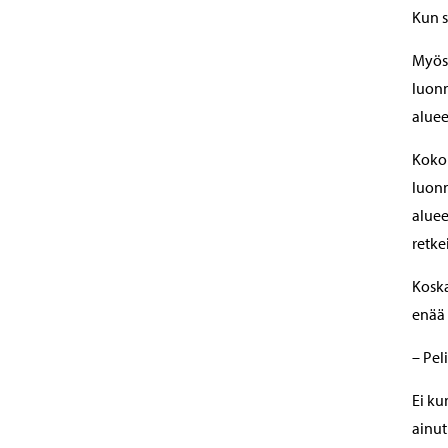
Kun s
Myös 
luonn
aluee
Koko 
luonn
aluee
retke
Koska
enää 
– Pel
Ei ku
ainut