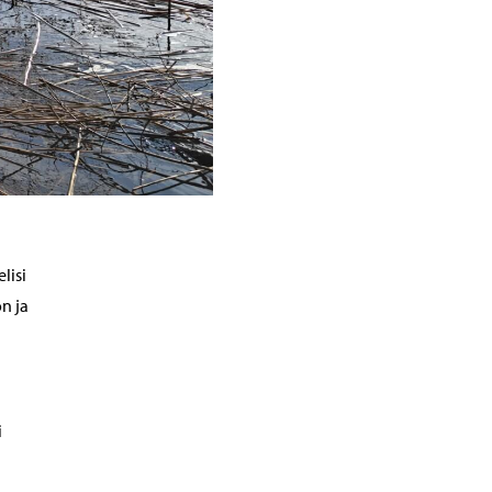
lisi
n ja
i