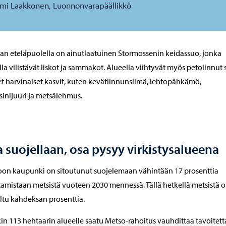
mi Laakkonen, Luonnonvarapäällikkö
n eteläpuolella on ainutlaatuinen Stormossenin keidassuo, jonka
lla vilistävät liskot ja sammakot. Alueella viihtyvät myös petolinnut
 harvinaiset kasvit, kuten kevätlinnunsilmä, lehtopähkämö,
sinijuuri ja metsälehmus.
 suojellaan, osa pysyy virkistysalueena
on kaupunki on sitoutunut suojelemaan vähintään 17 prosenttia
amistaan metsistä vuoteen 2030 mennessä. Tällä hetkellä metsistä 
ltu kahdeksan prosenttia.
kin 113 hehtaarin alueelle saatu Metso-rahoitus vauhdittaa tavoitett