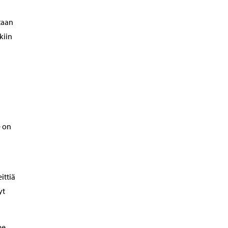
taan
kiin
e on
ittiä
yt
me