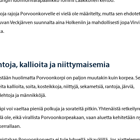
oja rajoja Porvoonkorvelle ei vielä ole määritelty, mutta sen ehdote
uvan Veckjärven suunnalta aina Holkeniin ja mahdollisesti jopa Virvi
a.
toja, kallioita ja niittymaisemia
tään huolimatta Porvoonkorpi on paljon muutakin kuin korpea. S
ta kallioita, soita, kosteikkoja, niittyjä, sekametsiä, rantoja, järviä,
lehtoja ja männikköjä.
äpi voi vaeltaa pieniä polkuja ja sorateitä pitkin. Yhtenäistä retkeilyre
elä ole, eikä virallista Porvoonkorpeakaan, vaan aluetta kehitetään n
kerrallaan.
mistahan Porvoonkorvesta ei tule lyhyellä aikavälillä. Jos ajattelem