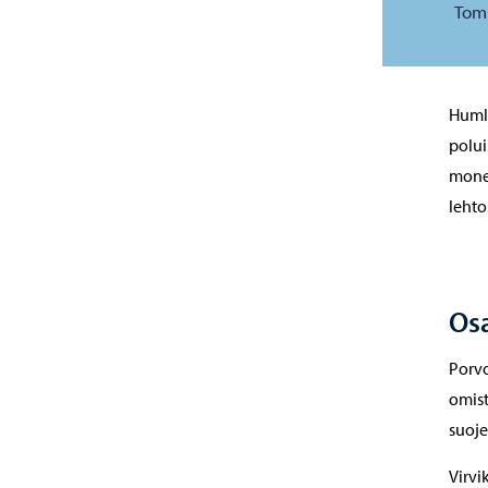
Tom
Humla
polui
monet
lehto
Osa
Porvo
omist
suoje
Virvi