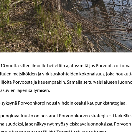
 10 vuotta sitten ilmoille heitettiin ajatus: mitä jos Porvoolla oli oma
ltujen metsiköiden ja virkistyskohteiden kokonaisuus, joka houkutte
ilijöitä Porvoosta ja kauempaakin. Samalla se turvaisi alueen luonno
ä asuvien lajien säilymisen.
 syksynä Porvoonkorpi nousi vihdoin osaksi kaupunkistrategiaa.
punginvaltuusto on nostanut Porvoonkorven strategisesti tärkeäks
aisuudeksi, ja se näkyy nyt myös yleiskaavaluonnoksissa, Porvoon
ungin luonnonvarapäällikkö Tommi Laakkonen kertoo.