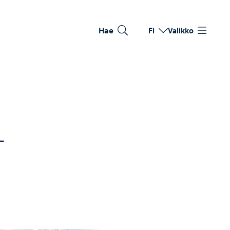
Hae
Fi
Valikko
Vaihda kieltä
Nykyinen kieli: Suomi
­