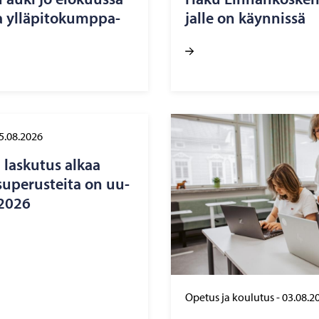
 yl­lä­pi­to­kump­pa­
jal­le on käyn­nis­sä
5.08.2026
n las­ku­tus alkaa
u­pe­rus­tei­ta on uu­
e 2026
Opetus ja koulutus
-
03.08.2