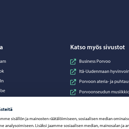
Porvoo – Siirry kotisivulle
a
Katso myös sivustot
nstagram
ram
Business Porvoo
acebook
ok
Itä-Uudenmaan hyvinvoin
inkedIn
In
Porvoon ateria- ja puhtau
ouTube
ube
Porvoonseudun musiikkio
sApp
App
Porvoon vesi
steitä
Porvoon ympäristöterve
mme sisällön ja mainosten räätälöimiseen, sosiaalisen median ominais
Taidetehdas
 analysoimiseen. Lisäksi jaamme sosiaalisen median, mainosalan ja an