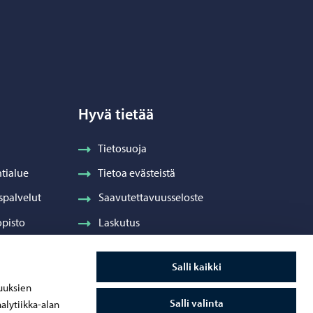
Hyvä tietää
Tietosuoja
tialue
Tietoa evästeistä
spalvelut
Saavutettavuusseloste
pisto
Laskutus
Visuaalinen ilme ja vaakuna
Salli kaikki
ydenhuolto
uuksien
Salli valinta
alytiikka-alan