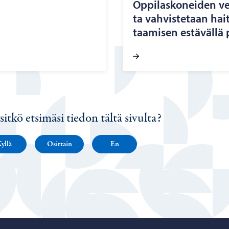
Op­pi­las­ko­nei­den ver
ta vah­vis­te­taan hait­
taa­mi­sen es­tä­väl­lä p
sitkö etsimäsi tiedon tältä sivulta?
yllä
Osittain
En