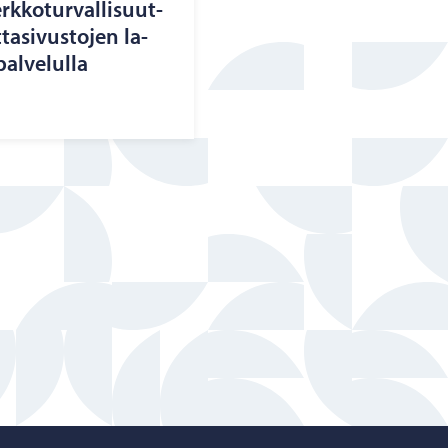
k­ko­tur­val­li­suut­
ta­si­vus­to­jen la­
al­ve­lul­la