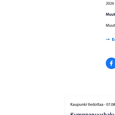
2026 
Muut
Muut 
E
Kaupunki tiedottaa
-
07.0
Kump­pa­nuus­ha­ku 