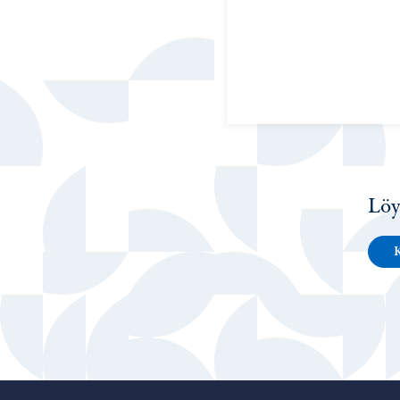
Löy
K