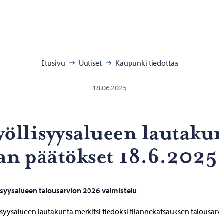
:
Etusivu
Uutiset
Kaupunki tiedottaa
18.06.2025
öl­li­syy­sa­lu­een lau­ta­k
an pää­tök­set 18.6.202
isyysalueen talousarvion 2026 valmistelu
isyysalueen lautakunta merkitsi tiedoksi tilannekatsauksen talousar