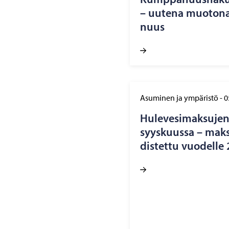
– uu­te­na muo­to­na
nuus
Asuminen ja ympäristö
-
0
Hu­le­ve­si­mak­su­je
syys­kuus­sa – mak­s
dis­tet­tu vuo­del­l