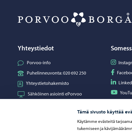
Yhteystiedot
Somess
Seuraa I
Porvoo-info
Instag
Seuraa F
Facebo
Puhelinneuvonta: 020 692 250
Seuraa L
Linked
Yhteystietohakemisto
Seuraa Y
YouT
Sähköinen asiointi ePorvoo
Jaa What
Whats
Verkkokauppa
Tämä sivusto käyttää evä
Kartat ja paikkatiedot
Käytämme evästeitä tarjoama
Kuvapankki
tukemiseen ja kävijämäärämme