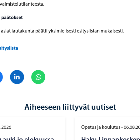
valmistelutilanteesta.
 päätökset
asiat lautakunta päätti yksimielisesti esityslistan mukaisesti.
sityslista
Jaa Facebook
Jaa LinkedIn
Jaa WhatsApp
Aiheeseen liittyvät uutiset
8.2026
Opetus ja koulutus
-
06.08.2
auki jo elo­kuus­sa
Haku Lin­nan­kos­ken l