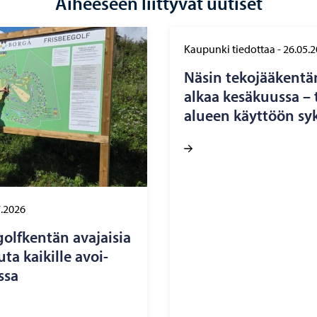
Aiheeseen liittyvät uutiset
Kaupunki tiedottaa
-
26.05.
Näsin te­ko­jää­ken­tä
alkaa ke­sä­kuus­sa –
alu­een käyt­töön syk
7.2026
golf­ken­tän ava­jai­sia
­ta kai­kil­le avoi­
­sa