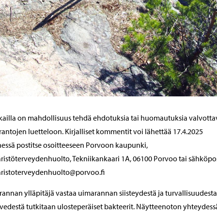
ailla on mahdollisuus tehdä ehdotuksia tai huomautuksia valvotta
antojen luetteloon. Kirjalliset kommentit voi lähettää 17.4.2025
ssä postitse osoitteeseen Porvoon kaupunki,
istöterveydenhuolto, Tekniikankaari 1A, 06100 Porvoo tai sähköpos
ristoterveydenhuolto@porvoo.fi
annan ylläpitäjä vastaa uimarannan siisteydestä ja turvallisuudesta
edestä tutkitaan ulosteperäiset bakteerit. Näytteenoton yhteydess