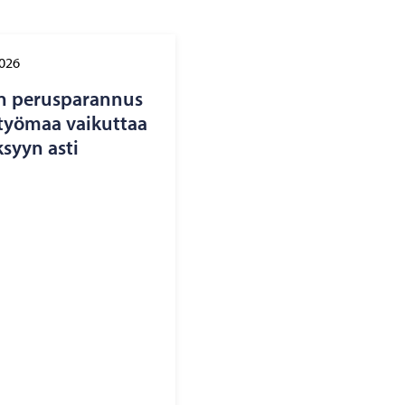
2026
n pe­rus­pa­ran­nus
 työ­maa vai­kut­taa
­syyn asti