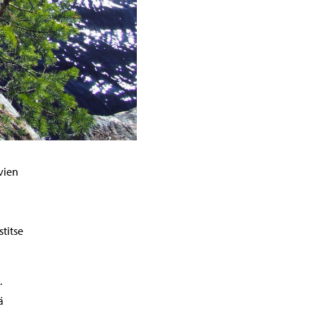
vien
titse
.
ä