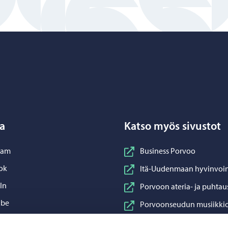
Porvoo – Siirry kotisivulle
a
Katso myös sivustot
nstagram
ram
Business Porvoo
acebook
ok
Itä-Uudenmaan hyvinvoin
inkedIn
In
Porvoon ateria- ja puhtau
ouTube
ube
Porvoonseudun musiikkio
sApp
App
Porvoon vesi