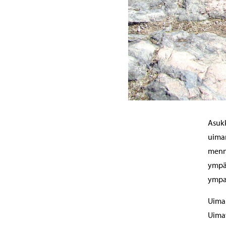
Asukk
uimar
menne
ympär
ympa
Uimar
Uimav