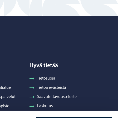
Hyvä tietää
Tietosuoja
tialue
Tietoa evästeistä
spalvelut
Saavutettavuusseloste
pisto
Laskutus
Visuaalinen ilme ja vaakuna