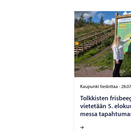
Kaupunki tiedottaa
-
28.0
Tolk­kis­ten fris­bee­
vie­te­tään 5. elo­kuu
mes­sa ta­pah­tu­mas