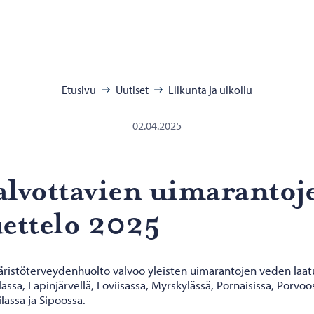
:
Etusivu
Uutiset
Liikunta ja ulkoilu
02.04.2025
l­vot­ta­vien ui­ma­ran­to­
et­te­lo 2025
ristöterveydenhuolto valvoo yleisten uimarantojen veden laat
assa, Lapinjärvellä, Loviisassa, Myrskylässä, Pornaisissa, Porvoo
lassa ja Sipoossa.