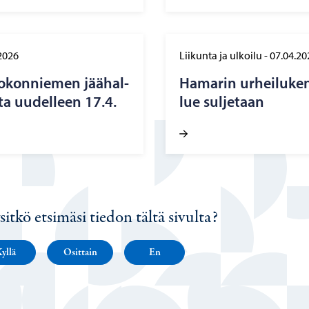
2026
Liikunta ja ulkoilu
-
07.04.20
 Ko­kon­nie­men jää­hal­
Ha­ma­rin ur­hei­lu­ken
ata uu­del­leen 17.4.
lue sul­je­taan
sitkö etsimäsi tiedon tältä sivulta?
yllä
Osittain
En