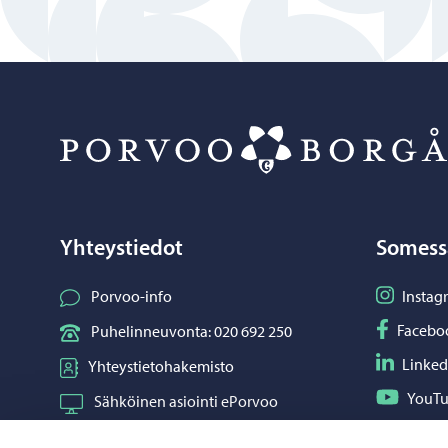
Yhteystiedot
Somess
Seuraa I
Porvoo-info
Instag
Seuraa F
Facebo
Puhelinneuvonta: 020 692 250
Seuraa L
Linked
Yhteystietohakemisto
Seuraa Y
YouT
Sähköinen asiointi ePorvoo
Jaa What
Whats
Verkkokauppa