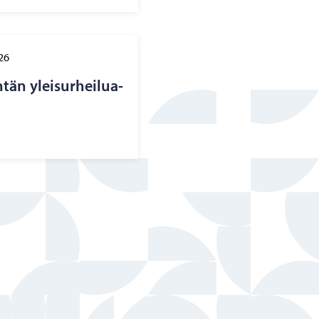
26
­tän ylei­sur­hei­lua­