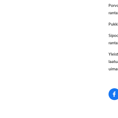
Porvo
ranta)
Pukkil
Sipoo
ranta
Yleis
laatu
uimar