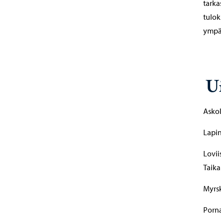
tarka
tulok
ympär
U
Askol
Lapin
Lovii
Taika
Myrsk
Porna