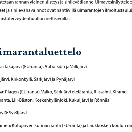
stetaan rannan yleinen siisteys ja sinilevätilanne. Uimavesinäytteid
set ja sinilevähavainnot ovat nähtävillä uimarantojen ilmoitustauluil
istöterveydenhuollon nettisivuilla.
imarantaluettelo
a: Takajärvi (EU-ranta), Abborsjön ja Valkjärvi
järvi: Kirkonkylä, Särkjärvi ja Pyhäjärvi
sa: Plagen (EU-ranta), Valko, Särkjärvi eteläranta, Riissalmi, Kiramo,
ranta, Lill-Bäston, Koskenkylänjoki, Kukuljärvi ja Rönnäs
ylä: Syväjärvi
inen: Kotojärven kunnan ranta (EU-ranta) ja Laukkosken koulun ra