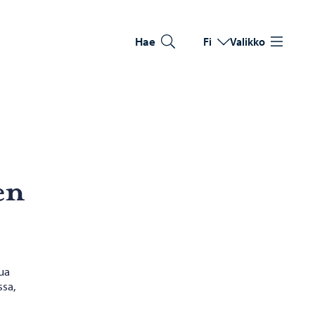
Hae
Fi
Valikko
Vaihda kieltä
Nykyinen kieli: Suomi
jen
ua
ssa,