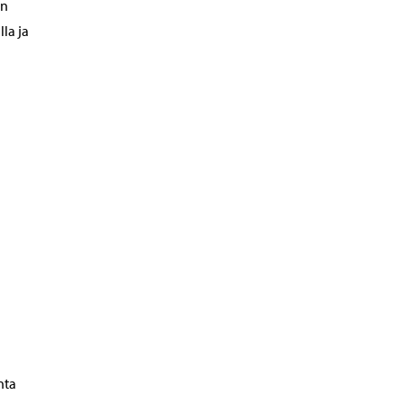
en
la ja
nta