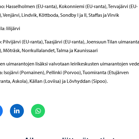
o: Hasselholmen (EU-ranta), Kokonniemi (EU-ranta), Tervajärvi (EU-
, Venjärvi, Lindvik, Köttboda, Sondby I ja II, Staffas ja Virvik
a: Iilijärvi
: Pilvijärvi (EU-ranta), Taasjärvi (EU-ranta), Joensuun Tilan uimarant
), Möträsk, Norrkullalandet, Talma ja Kaunissaari
ten uimarantojen lisäksi valvotaan leirikeskusten uimarantojen ved
a: Isojärvi (Pornainen), Pellinki (Porvoo), Tuomiranta (Etujärven
anta, Askola), Källan (Loviisa) ja Lövhyddan (Sipoo).
Jaa Facebook
Jaa LinkedIn
Jaa WhatsApp