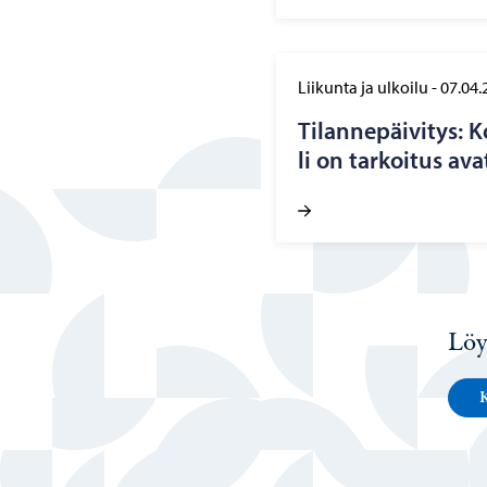
Liikunta ja ulkoilu
-
07.04.
Ti­lan­ne­päi­vi­tys:
li on tar­koi­tus av
Löy
K