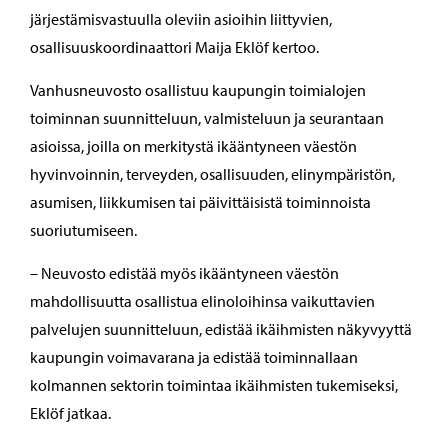
järjestämisvastuulla oleviin asioihin liittyvien,
osallisuuskoordinaattori Maija Eklöf kertoo.
Vanhusneuvosto osallistuu kaupungin toimialojen
toiminnan suunnitteluun, valmisteluun ja seurantaan
asioissa, joilla on merkitystä ikääntyneen väestön
hyvinvoinnin, terveyden, osallisuuden, elinympäristön,
asumisen, liikkumisen tai päivittäisistä toiminnoista
suoriutumiseen.
– Neuvosto edistää myös ikääntyneen väestön
mahdollisuutta osallistua elinoloihinsa vaikuttavien
palvelujen suunnitteluun, edistää ikäihmisten näkyvyyttä
kaupungin voimavarana ja edistää toiminnallaan
kolmannen sektorin toimintaa ikäihmisten tukemiseksi,
Eklöf jatkaa.