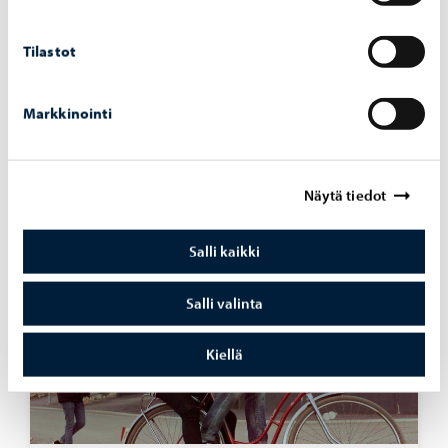
Tilastot
Kaupunki tiedottaa
-
10.04.2026
Osal­lis­tu­van bud­je­toin­nin ää­nes­tys alkaa
Markkinointi
13.4.
Näytä tiedot
Salli kaikki
Salli valinta
Kiellä