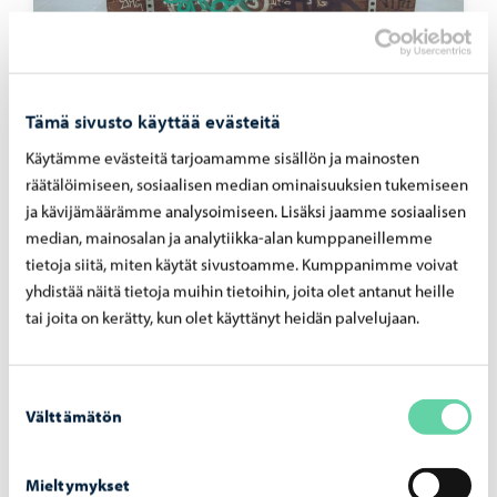
Osallisuus ja vaalit
-
30.04.2026
Tämä sivusto käyttää evästeitä
Nuo­ril­le suun­na­tut ideat muut­tu­vat teoik­si –
Käytämme evästeitä tarjoamamme sisällön ja mainosten
kuusi eh­do­tus­ta to­teu­tuu
räätälöimiseen, sosiaalisen median ominaisuuksien tukemiseen
ja kävijämäärämme analysoimiseen. Lisäksi jaamme sosiaalisen
median, mainosalan ja analytiikka-alan kumppaneillemme
tietoja siitä, miten käytät sivustoamme. Kumppanimme voivat
yhdistää näitä tietoja muihin tietoihin, joita olet antanut heille
tai joita on kerätty, kun olet käyttänyt heidän palvelujaan.
Suostumuksen
Välttämätön
valinta
Mieltymykset