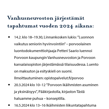
Vanhusneuvoston järjestämät
tapahtumat vuoden 2024 aikana:
14.2. klo 18–19.30, Linnankosken lukio: ”Luonnon
vaikutus seniorin hyvinvointiin” – porvoolainen
luontodokumenttiohjaaja Petteri Saario luennoi
Porvoon kaupungin Vanhusneuvoston ja Porvoon
kansalaisopiston järjestämässä tilaisuudessa. Luento
on maksuton ja esityskieli on suomi.
Ilmoittautuminen: opistopalvelut.fi/porvoo
20.3.2024 klo 10–12 ”Porvoon ikäihmisten asuminen
ja yksinäisyys”, Pääkirjastolla, kirjaston Tästä
haluamme puhua – konseptilla.
16.5.2024 klo 13–16 Ikäihmisten liikuntatapahtuma