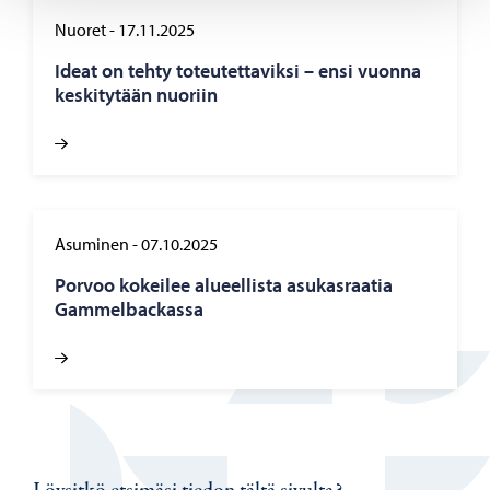
Nuoret
-
17.11.2025
Ideat on tehty to­teu­tet­ta­vik­si – ensi vuon­na
kes­ki­ty­tään nuo­riin
Asuminen
-
07.10.2025
Por­voo ko­kei­lee alu­eel­lis­ta asu­kas­raa­tia
Gam­mel­bac­kas­sa