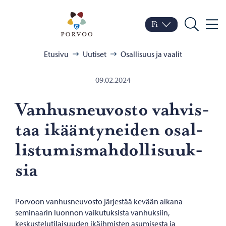
Siirry sisältöön
Porvoo – Siirry kotisivul
Fi
Valik
Vaihda kieltä
Nykyinen kieli: Suomi
Hae
Selaa:
Etusivu
Uutiset
Osallisuus ja vaalit
09.02.2024
Van­hus­neu­vos­to vah­vis­
taa ikään­ty­nei­den osal­
lis­tu­mis­mah­dol­li­suuk­
sia
Porvoon vanhusneuvosto järjestää kevään aikana
seminaarin luonnon vaikutuksista vanhuksiin,
keskustelutilaisuuden ikäihmisten asumisesta ja