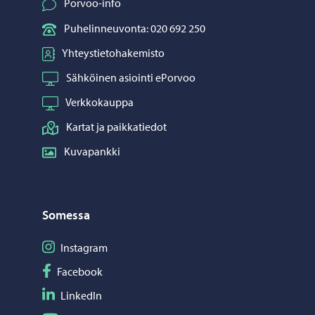
Porvoo-info
Puhelinneuvonta: 020 692 250
Yhteystietohakemisto
Sähköinen asiointi ePorvoo
Verkkokauppa
Kartat ja paikkatiedot
Kuvapankki
Somessa
Seuraa Instagram
Instagram
Seuraa Facebook
Facebook
Seuraa LinkedIn
LinkedIn