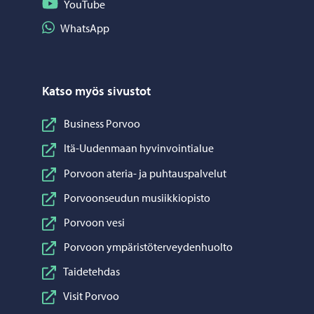
Seuraa YouTube
YouTube
Jaa WhatsApp
WhatsApp
Katso myös sivustot
Business Porvoo
Itä-Uudenmaan hyvinvointialue
Porvoon ateria- ja puhtauspalvelut
Porvoonseudun musiikkiopisto
Porvoon vesi
Porvoon ympäristöterveydenhuolto
Taidetehdas
Visit Porvoo