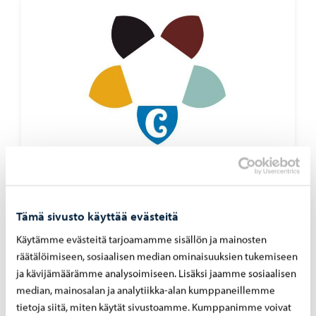
Kaupunki tiedottaa
-
23.06.2026
Kau­pun­ki­ke­hi­tys­lau­ta­kun­nan pää­tök­set
23.6.2026
Tämä sivusto käyttää evästeitä
Käytämme evästeitä tarjoamamme sisällön ja mainosten
räätälöimiseen, sosiaalisen median ominaisuuksien tukemiseen
ja kävijämäärämme analysoimiseen. Lisäksi jaamme sosiaalisen
median, mainosalan ja analytiikka-alan kumppaneillemme
tietoja siitä, miten käytät sivustoamme. Kumppanimme voivat
Kaupunki tiedottaa
-
22.06.2026