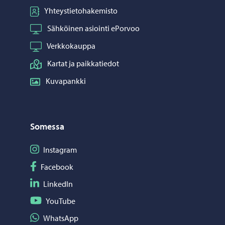
Yhteystietohakemisto
Sähköinen asiointi ePorvoo
Verkkokauppa
Kartat ja paikkatiedot
Kuvapankki
Somessa
Seuraa Instagram
Instagram
Seuraa Facebook
Facebook
Seuraa LinkedIn
LinkedIn
Seuraa YouTube
YouTube
Jaa WhatsApp
WhatsApp