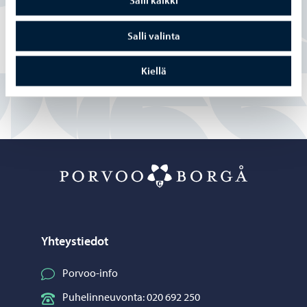
Salli kaikki
Osittain
Salli valinta
En
Kiellä
Porvoo – Siirr
Yhteystiedot
Porvoo-info
Puhelinneuvonta: 020 692 250