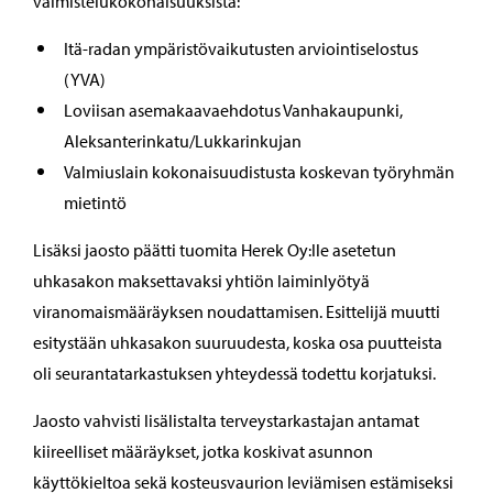
valmistelukokonaisuuksista:
Itä-radan ympäristövaikutusten arviointiselostus
(YVA)
Loviisan asemakaavaehdotus Vanhakaupunki,
Aleksanterinkatu/Lukkarinkujan
Valmiuslain kokonaisuudistusta koskevan työryhmän
mietintö
Lisäksi jaosto päätti tuomita Herek Oy:lle asetetun
uhkasakon maksettavaksi yhtiön laiminlyötyä
viranomaismääräyksen noudattamisen. Esittelijä muutti
esitystään uhkasakon suuruudesta, koska osa puutteista
oli seurantatarkastuksen yhteydessä todettu korjatuksi.
Jaosto vahvisti lisälistalta terveystarkastajan antamat
kiireelliset määräykset, jotka koskivat asunnon
käyttökieltoa sekä kosteusvaurion leviämisen estämiseksi