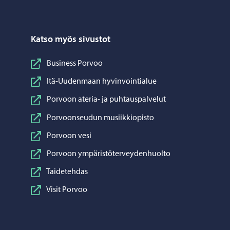
Katso myös sivustot
Business Porvoo
Itä-Uudenmaan hyvinvointialue
Porvoon ateria- ja puhtauspalvelut
Porvoonseudun musiikkiopisto
Porvoon vesi
Porvoon ympäristöterveydenhuolto
Taidetehdas
Visit Porvoo