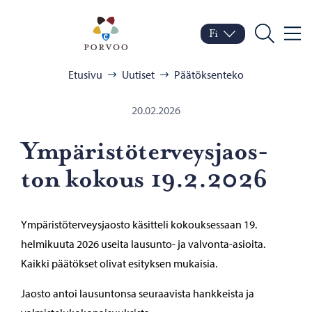
Siirry sisältöön
Porvoo – Siirry kotisivul
Fi
Valik
Vaihda kieltä
Nykyinen kieli: Suomi
Hae
Selaa:
Etusivu
Uutiset
Päätöksenteko
20.02.2026
Ym­pä­ris­tö­ter­veys­jaos­
ton ko­kous 19.2.2026
Ympäristöterveysjaosto käsitteli kokouksessaan 19.
helmikuuta 2026 useita lausunto- ja valvonta-asioita.
Kaikki päätökset olivat esityksen mukaisia.
Jaosto antoi lausuntonsa seuraavista hankkeista ja