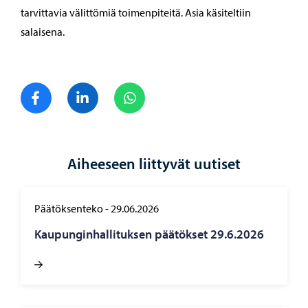
tarvittavia välittömiä toimenpiteitä. Asia käsiteltiin
salaisena.
Jaa Facebook
Jaa LinkedIn
Jaa WhatsApp
Aiheeseen liittyvät uutiset
Päätöksenteko
-
29.06.2026
Kau­pun­gin­hal­li­tuk­sen pää­tök­set 29.6.2026