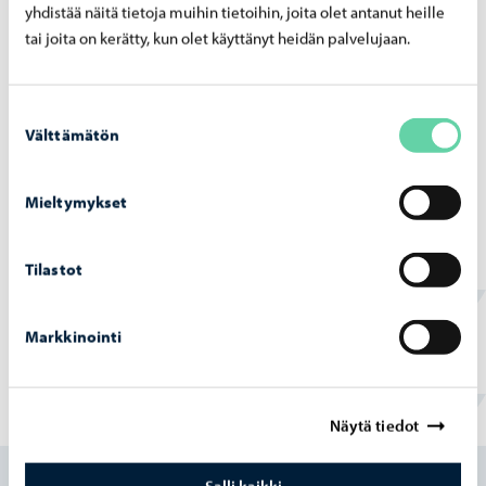
yhdistää näitä tietoja muihin tietoihin, joita olet antanut heille
Por­voon kau­pun­gin lupa- ja val­von­ta­lau­ta­
tai joita on kerätty, kun olet käyttänyt heidän palvelujaan.
kun­nan pää­tök­set 22.6.2026
Suostumuksen
Välttämätön
valinta
Mieltymykset
Päätöksenteko
-
22.06.2026
Kau­pun­gin­hal­li­tuk­sen pää­tök­set 22.6.2026
Tilastot
Markkinointi
Löysitkö etsimäsi tiedon tältä sivulta?
Näytä tiedot
Kyllä