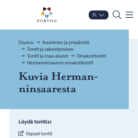
Siirry sisältöön
Porvoo – Siirry kotisivul
Fi
Valik
Vaihda kieltä
Nykyinen kieli: Suomi
Hae
Selaa:
Etusivu
Asuminen ja ympäristö
Tontit ja rakentaminen
Tontit ja maa-alueet
Omakotitontit
Hermanninsaaren omakotitontit
Kuvia Her­man­
nin­saa­res­ta
Löydä tonttisi
Vapaat tontit