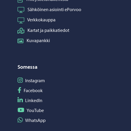
Sähköinen asiointi ePorvoo
Verkkokauppa
Kartat ja paikkatiedot
Kuvapankki
Somessa
Seuraa Instagram
Instagram
Seuraa Facebook
Facebook
Seuraa LinkedIn
LinkedIn
Seuraa YouTube
YouTube
Jaa WhatsApp
WhatsApp