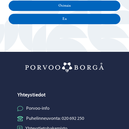
Osittain
En
Porvoo – Siirr
Yhteystiedot
Porvoo-info
Puhelinneuvonta: 020 692 250
Yhteystietohakemisto