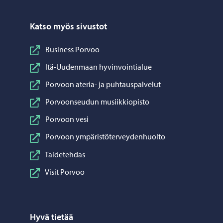
Katso myös sivustot
Business Porvoo
Itä-Uudenmaan hyvinvointialue
Porvoon ateria- ja puhtauspalvelut
Porvoonseudun musiikkiopisto
Porvoon vesi
Porvoon ympäristöterveydenhuolto
Taidetehdas
Visit Porvoo
Hyvä tietää