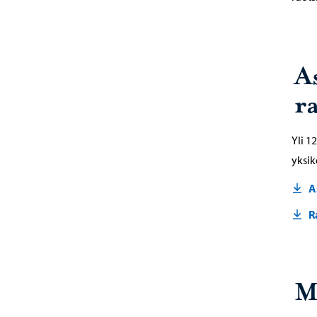
A
r
Yli 1
yksik
A
R
M