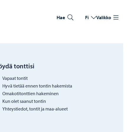
Hae
Fi
Valikko
Vaihda kieltä
Nykyinen kieli: Suomi
öydä tonttisi
Vapaat tontit
Hyvä tietää ennen tontin hakemista
Omakotitonttien hakeminen
Kun olet saanut tontin
Yhteystiedot, tontit ja maa-alueet