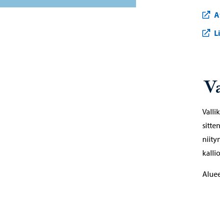
A
L
Va
Valli
sitte
niity
kalli
Aluee