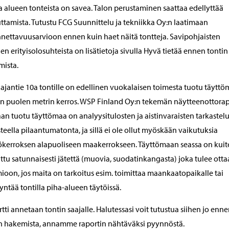
a alueen tonteista on savea. Talon perustaminen saattaa edellyttää
ttamista. Tutustu FCG Suunnittelu ja tekniikka Oy:n laatimaan
nettavuusarvioon ennen kuin haet näitä tontteja. Savipohjaisten
ien erityisolosuhteista on lisätietoja sivulla Hyvä tietää ennen tontin
ista.
ajantie 10a tontille on edellinen vuokalaisen toimesta tuotu täytt
n puolen metrin kerros. WSP Finland Oy:n tekemän näytteenottora
n tuotu täyttömaa on analyysitulosten ja aistinvaraisten tarkastel
teella pilaantumatonta, ja sillä ei ole ollut myöskään vaikutuksia
ökerroksen alapuoliseen maakerrokseen. Täyttömaan seassa on kuit
ttu satunnaisesti jätettä (muovia, suodatinkangasta) joka tulee otta
oon, jos maita on tarkoitus esim. toimittaa maankaatopaikalle tai
ntää tontilla piha-alueen täytöissä.
tti annetaan tontin saajalle. Halutessasi voit tutustua siihen jo enn
n hakemista, annamme raportin nähtäväksi pyynnöstä.