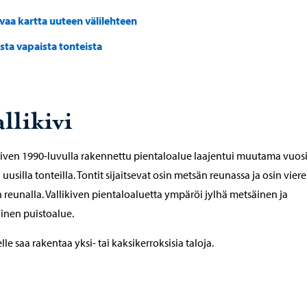
vaa kartta uuteen välilehteen
ista vapaista tonteista
llikivi
kiven 1990-luvulla rakennettu pientaloalue laajentui muutama vuos
n uusilla tonteilla. Tontit sijaitsevat osin metsän reunassa ja osin vier
n reunalla. Vallikiven pientaloaluetta ympäröi jylhä metsäinen ja
oinen puistoalue.
lle saa rakentaa yksi- tai kaksikerroksisia taloja.