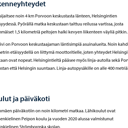
ikenneyhteydet
sijaitsee noin 4 km Porvoon keskustasta länteen, Helsingintien
syydessä. Pyörällä matka keskustaan taittuu reilussa vartissa, josta
mäiset 1,5 kilometriä peltojen halki kevyen liikenteen väyliä pitkin.
kivi on Porvoon keskustaajaman läntisimpiä asuinalueita. Noin kah
etrin etäisyydellä on liittymä moottoritielle, joten yhteydet Helsing
aan ovat nopeat. Helsingintieltä pääsee myös linja-autolla sekä Po
stan että Helsingin suuntaan. Linja-autopysäkille on alle 400 metriä
lut ja päiväkoti
nmäen päiväkotiin on noin kilometri matkaa. Lähikoulut ovat
nkielinen Peipon koulu ja vuoden 2020 alussa valmistunut
inkielinen Strömborgska skolan.