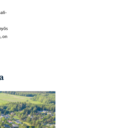
ali‐
myös
a, on
a