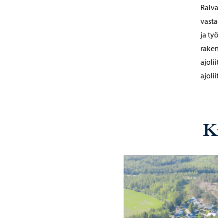
Raiva
vasta
ja ty
raken
ajoli
ajoli
K