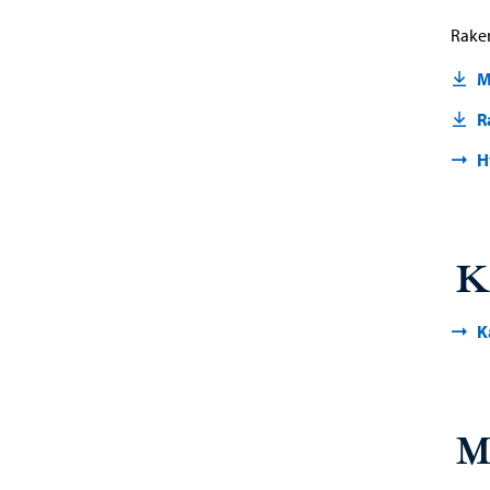
Raken
M
R
H
K
K
M