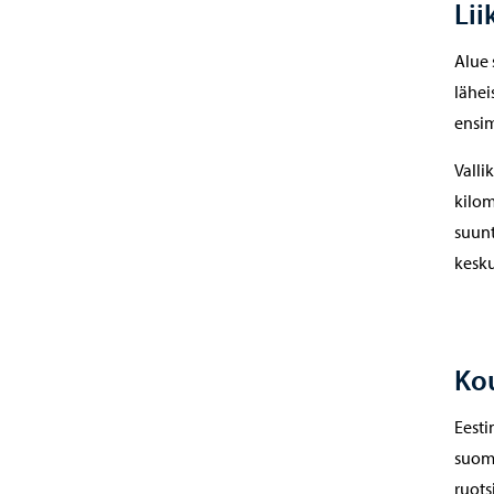
Li
Alue 
lähei
ensim
Valli
kilom
suunt
kesku
Kou
Eesti
suome
ruots