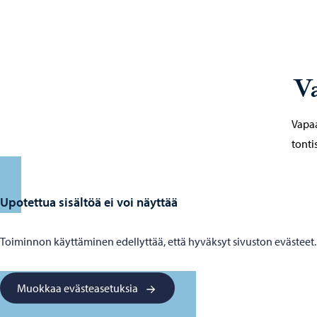
Va
Vapaa
tonti
Upotettua sisältöä ei voi näyttää
Toiminnon käyttäminen edellyttää, että hyväksyt sivuston evästeet.
Muokkaa evästeasetuksia