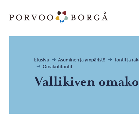
Siirry sisältöön
Porvoo – Siirry kotisivulle
Selaa:
Etusivu
Asuminen ja ympäristö
Tontit ja r
Omakotitontit
Val­li­ki­ven oma­ko­