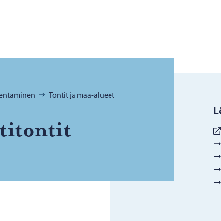
akentaminen
Tontit ja maa-alueet
L
ti­ton­tit