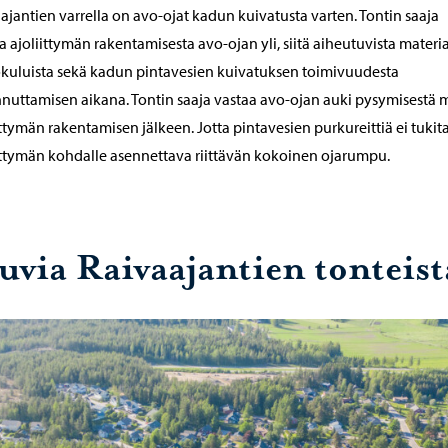
ajantien varrella on avo-ojat kadun kuivatusta varten. Tontin saaja
a ajoliittymän rakentamisesta avo-ojan yli, siitä aiheutuvista materia
ökuluista sekä kadun pintavesien kuivatuksen toimivuudesta
nuttamisen aikana. Tontin saaja vastaa avo-ojan auki pysymisestä 
ittymän rakentamisen jälkeen. Jotta pintavesien purkureittiä ei tukit
ittymän kohdalle asennettava riittävän kokoinen ojarumpu.
uvia Raivaajantien tonteist