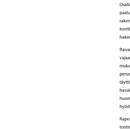
Osall
paalu
raken
tontt
hakem
Raiva
vajaa
mukaa
perus
täytt
havai
huomi
hyödy
Rapor
tonti