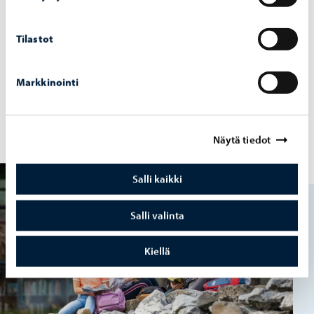
Tilastot
Markkinointi
Kou­lu­kul­je­tuk­set
Näytä tiedot
Salli kaikki
Salli valinta
Kiellä