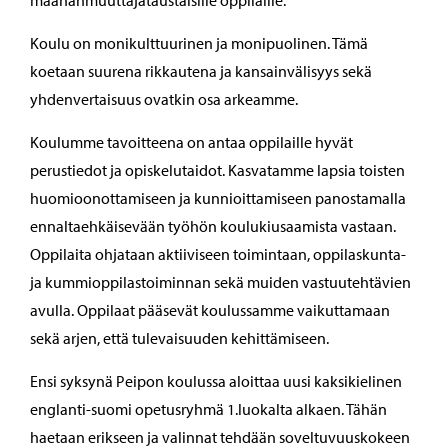
maahanmuuttajataustaisille oppilaille.
Koulu on monikulttuurinen ja monipuolinen. Tämä
koetaan suurena rikkautena ja kansainvälisyys sekä
yhdenvertaisuus ovatkin osa arkeamme.
Koulumme tavoitteena on antaa oppilaille hyvät
perustiedot ja opiskelutaidot. Kasvatamme lapsia toisten
huomioonottamiseen ja kunnioittamiseen panostamalla
ennaltaehkäisevään työhön koulukiusaamista vastaan.
Oppilaita ohjataan aktiiviseen toimintaan, oppilaskunta-
ja kummioppilastoiminnan sekä muiden vastuutehtävien
avulla. Oppilaat pääsevät koulussamme vaikuttamaan
sekä arjen, että tulevaisuuden kehittämiseen.
Ensi syksynä Peipon koulussa aloittaa uusi kaksikielinen
englanti-suomi opetusryhmä 1.luokalta alkaen. Tähän
haetaan erikseen ja valinnat tehdään soveltuvuuskokeen