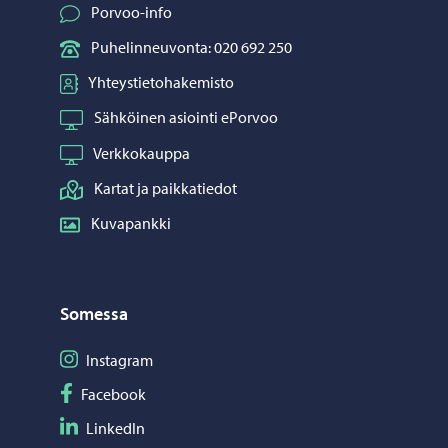
Porvoo-info
Puhelinneuvonta: 020 692 250
Yhteystietohakemisto
Sähköinen asiointi ePorvoo
Verkkokauppa
Kartat ja paikkatiedot
Kuvapankki
Somessa
Seuraa Instagram
Instagram
Seuraa Facebook
Facebook
Seuraa LinkedIn
LinkedIn