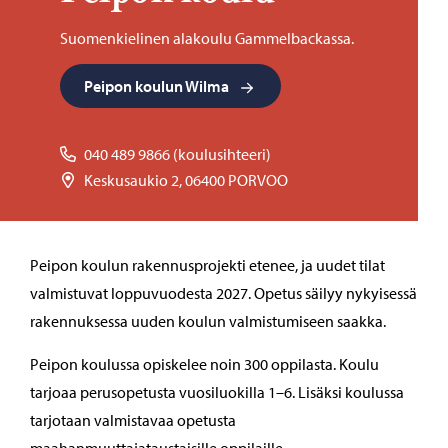
Suomenkielinen alakoulu Gammelbackassa.
Peipon koulun Wilma
040 489 9866 (koulusihteeri)
Keskusaukio 2, 06400 PORVOO
Peipon koulun rakennusprojekti etenee, ja uudet tilat
valmistuvat loppuvuodesta 2027. Opetus säilyy nykyisessä
rakennuksessa uuden koulun valmistumiseen saakka.
Peipon koulussa opiskelee noin 300 oppilasta. Koulu
tarjoaa perusopetusta vuosiluokilla 1–6. Lisäksi koulussa
tarjotaan valmistavaa opetusta