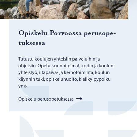
Opis­ke­lu Por­voos­sa pe­rus­o­pe­
tuk­ses­sa
Tutustu koulujen yhteisiin palveluihin ja
ohjeisiin. Opetussuunnitelmat, kodin ja koulun
yhteistyö, iltapäivä- ja kerhotoiminta, koulun
käynnin tuki, opiskeluhuolto, kielikylpypolku
yms.
Opiskelu perusopetuksessa