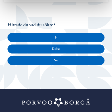
Hittade du vad du sökte?
Ja
Delvis
Nej
Porvoo – Gå ti