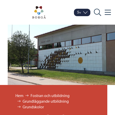
Hoppa till innehåll
Porvoo – Gå till startsid
Sv
Meny
Byt språk
Nuvarande språk: Sven
Sök
Bläddra:
Hem
Fostran och utbildning
Grundläggande utbildning
Grundskolor