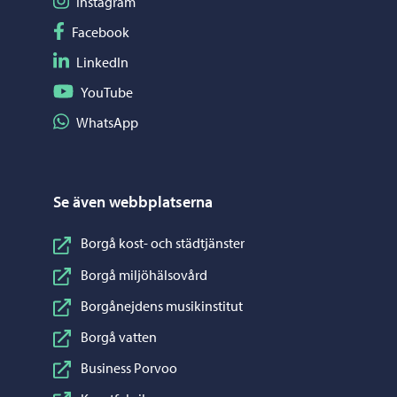
Följ på Instagram
Instagram
Följ på Facebook
Facebook
Följ på LinkedIn
LinkedIn
Följ på YouTube
YouTube
Dela på WhatsApp
WhatsApp
Se även webbplatserna
Borgå kost- och städtjänster
Borgå miljöhälsovård
Borgånejdens musikinstitut
Borgå vatten
Business Porvoo