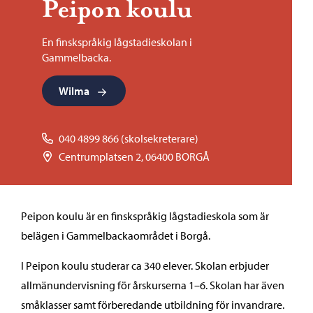
Peipon koulu
En finskspråkig lågstadieskolan i
Gammelbacka.
Wilma
040 4899 866 (skolsekreterare)
Centrumplatsen 2, 06400 BORGÅ
Peipon koulu är en finskspråkig lågstadieskola som är
belägen i Gammelbackaområdet i Borgå.
I Peipon koulu studerar ca 340 elever. Skolan erbjuder
allmänundervisning för årskurserna 1–6. Skolan har även
småklasser samt förberedande utbildning för invandrare.