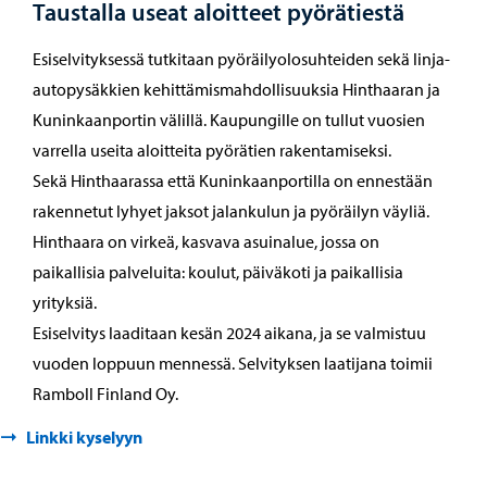
Taustalla useat aloitteet pyörätiestä
Esiselvityksessä tutkitaan pyöräilyolosuhteiden sekä linja-
autopysäkkien kehittämismahdollisuuksia Hinthaaran ja
Kuninkaanportin välillä. Kaupungille on tullut vuosien
varrella useita aloitteita pyörätien rakentamiseksi.
Sekä Hinthaarassa että Kuninkaanportilla on ennestään
rakennetut lyhyet jaksot jalankulun ja pyöräilyn väyliä.
Hinthaara on virkeä, kasvava asuinalue, jossa on
paikallisia palveluita: koulut, päiväkoti ja paikallisia
yrityksiä.
Esiselvitys laaditaan kesän 2024 aikana, ja se valmistuu
vuoden loppuun mennessä. Selvityksen laatijana toimii
Ramboll Finland Oy.
Linkki kyselyyn