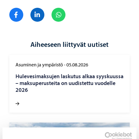
Jaa Facebook
Jaa LinkedIn
Jaa WhatsApp
Aiheeseen liittyvät uutiset
Asuminen ja ympäristö
-
05.08.2026
Hu­le­ve­si­mak­su­jen las­ku­tus alkaa syys­kuus­sa
– mak­su­pe­rus­tei­ta on uu­dis­tet­tu vuo­del­le
2026