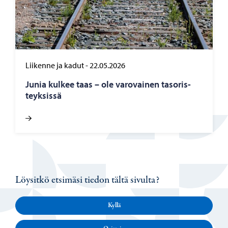
Liikenne ja kadut
-
22.05.2026
Junia kul­kee taas – ole va­ro­vai­nen ta­so­ris­
teyk­sis­sä
Löysitkö etsimäsi tiedon tältä sivulta?
Kyllä