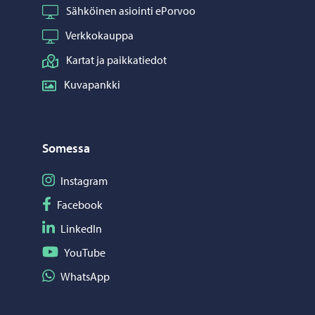
Sähköinen asiointi ePorvoo
Verkkokauppa
Kartat ja paikkatiedot
Kuvapankki
Somessa
Seuraa Instagram
Instagram
Seuraa Facebook
Facebook
Seuraa LinkedIn
LinkedIn
Seuraa YouTube
YouTube
Jaa WhatsApp
WhatsApp