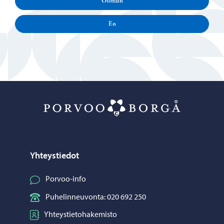
Osittain
En
Porvoo – Siirr
Yhteystiedot
Porvoo-info
Puhelinneuvonta: 020 692 250
Yhteystietohakemisto