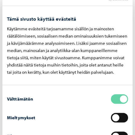
Tämä sivusto käyttää evästeitä
Käytämme evästeitä tarjoamamme sisällön ja mainosten
räätälöimiseen, sosiaalisen median ominaisuuksien tukemiseen
ja kävijämäärämme analysoimiseen. Lisäksi jaamme sosiaalisen
median, mainosalan ja analytiikka-alan kumppaneillemme
tietoja siitä, miten käytät sivustoamme. Kumppanimme voivat
Aleksanterinkadun silta
-
03.08.2026
yhdistää näitä tietoja muihin tietoihin, joita olet antanut heille
Alek­san­te­rin­ka­dun silta ava­taan lii­ken­teel­le
tai joita on kerätty, kun olet käyttänyt heidän palvelujaan.
maa­nan­tai­na 10. elo­kuu­ta
Suostumuksen
Välttämätön
valinta
Mieltymykset