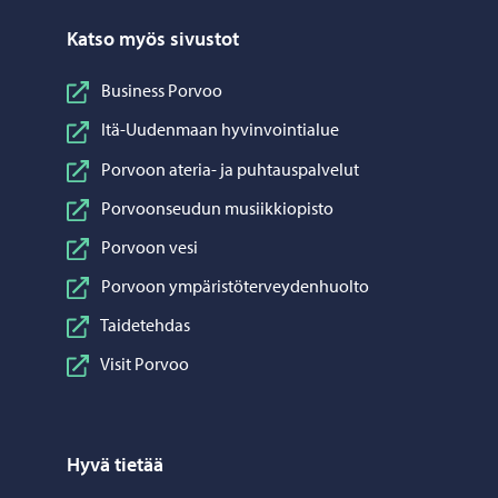
Katso myös sivustot
Business Porvoo
Itä-Uudenmaan hyvinvointialue
Porvoon ateria- ja puhtauspalvelut
Porvoonseudun musiikkiopisto
Porvoon vesi
Porvoon ympäristöterveydenhuolto
Taidetehdas
Visit Porvoo
Hyvä tietää