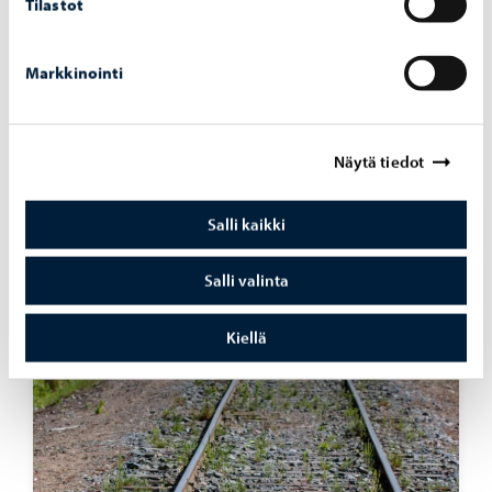
Tilastot
Markkinointi
Näytä tiedot
Liikenne ja kadut
-
03.08.2026
La­kai­su­ro­bot­ti aloit­taa työn­sä Por­voon to­ril­
Salli kaikki
la ja jo­ki­ran­nas­sa
Salli valinta
Kiellä