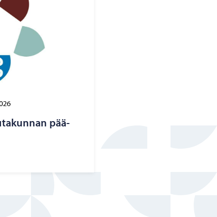
2026
au­ta­kun­nan pää­