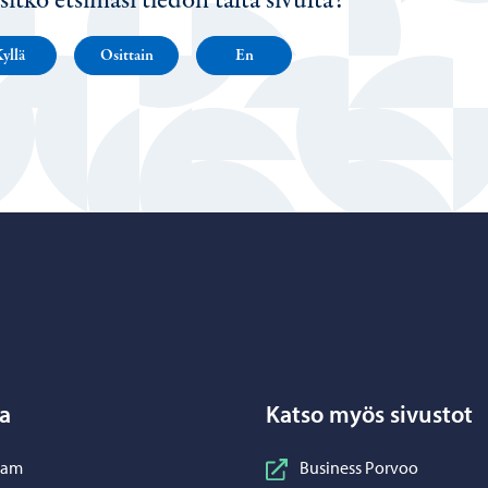
sitkö etsimäsi tiedon tältä sivulta?
yllä
Osittain
En
Porvoo – Siirry kotisivulle
a
Katso myös sivustot
nstagram
ram
Business Porvoo