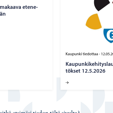
­ma­kaa­va ete­ne­
ään
Kaupunki tiedottaa
-
12.05.
Kau­pun­ki­ke­hi­tys­l
tök­set 12.5.2026