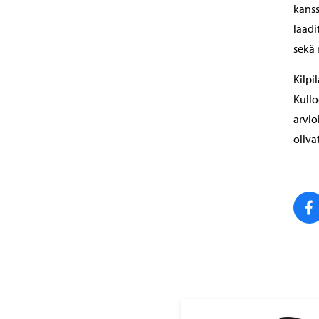
kanss
laadi
sekä 
Kilpi
Kullo
arvio
oliva