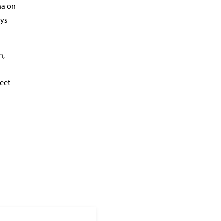
na on
tys
n,
teet