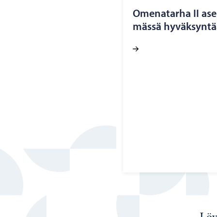
Ome­na­tar­ha II ase
mäs­sä hy­väk­syn­t