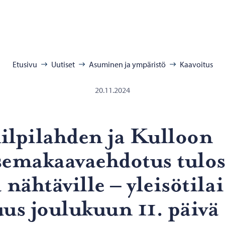
:
Etusivu
Uutiset
Asuminen ja ympäristö
Kaavoitus
20.11.2024
l­pi­lah­den ja Kul­loon
e­ma­kaa­vaeh­do­tus tu­lo
 näh­tä­vil­le – ylei­sö­ti­la
uus jou­lu­kuun 11. päivä