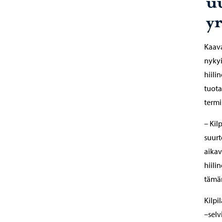
u
y
Kaav
nykyi
hiili
tuota
termi
– Kil
suurt
aikav
hiili
tämän
Kilp
–selv