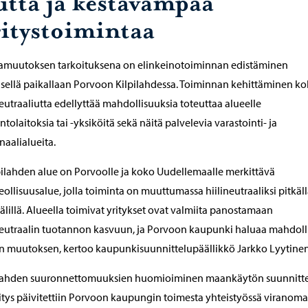
utta ja kestävämpää
ritystoimintaa
amuutoksen tarkoituksena on elinkeinotoiminnan edistäminen
sellä paikallaan Porvoon Kilpilahdessa. Toiminnan kehittäminen ko
neutraaliutta edellyttää mahdollisuuksia toteuttaa alueelle
ntolaitoksia tai -yksiköitä sekä näitä palvelevia varastointi- ja
naalialueita.
pilahden alue on Porvoolle ja koko Uudellemaalle merkittävä
eollisuusalue, jolla toiminta on muuttumassa hiilineutraaliksi pitkäl
älillä. Alueella toimivat yritykset ovat valmiita panostamaan
neutraalin tuotannon kasvuun, ja Porvoon kaupunki haluaa mahdoll
 muutoksen, kertoo kaupunkisuunnittelupäällikkö Jarkko Lyytinen
ilahden suuronnettomuuksien huomioiminen maankäytön suunnitte
itys päivitettiin Porvoon kaupungin toimesta yhteistyössä viranoma