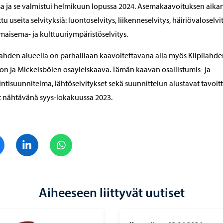
a ja se valmistui helmikuun lopussa 2024. Asemakaavoituksen aika
ttu useita selvityksiä: luontoselvitys, liikenneselvitys, häiriövaloselvi
maisema- ja kulttuuriympäristöselvitys.
lahden alueella on parhaillaan kaavoitettavana alla myös Kilpilahde
on ja Mickelsbölen osayleiskaava. Tämän kaavan osallistumis- ja
intisuunnitelma, lähtöselvitykset sekä suunnittelun alustavat tavoit
t nähtävänä syys-lokakuussa 2023.
Jaa Facebook
Jaa LinkedIn
Jaa WhatsApp
Aiheeseen liittyvät uutiset