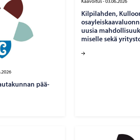
Kaavoitus
-
03.06.2026
Kil­pi­lah­den, Kul­lo
osay­leis­kaa­va­luon­n
uusia mah­dol­li­suuk­
mi­sel­le sekä yri­tys­t
6.2026
­lau­ta­kun­nan pää­