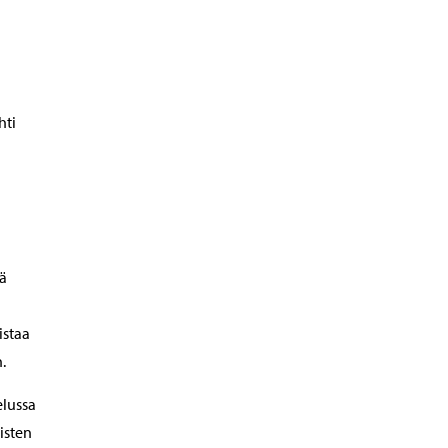
hti
lä
istaa
.
lussa
isten