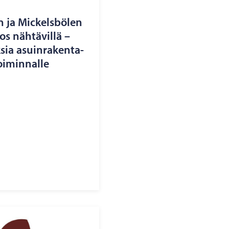
on ja Mic­kelsbö­len
os näh­tä­vil­lä –
sia asuin­ra­ken­ta­
oi­min­nal­le