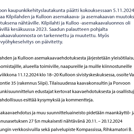
oon kaupunkikehityslautakunta päätti kokouksessaan 5.11.202
taa Kilpilahden ja Kulloon asemakaava- ja asemakaavan muutok
uksena nähtäville. Kilpilahti ja Kulloo -asemakaavaluonnos oli
ävillä kesäkuussa 2023. Saadun palautteen pohjalta
akaavaluonnosta on tarkennettu ja muutettu. Myös
vyöhykeselvitys on päivitetty.
lahden ja Kulloon asemakaavaehdotuksesta järjestetään yleisötilais
mistajille, alueella toimiville, naapureille ja muille kiinnostuneille
viikkona 11.12.2024 klo 18–20 Kulloon sivistyskeskuksessa, osoite V
ontie 35 (rakennus Siipi). Tilaisuudessa kaavakonsultin ja Porvoon
nkisuunnittelun edustajat kertovat kaavaehdotuksesta ja osallistuji
hdollisuus esittää kysymyksiä ja kommentteja.
kaavaehdotus ja muu suunnitteluaineisto pidetään maankäyttö- j
nusasetuksen 27 §:n mukaisesti nähtävänä 20.11. – 20.12.2024
ngin verkkosivuilla sekä palvelupiste Kompassissa, Rihkamatori B.