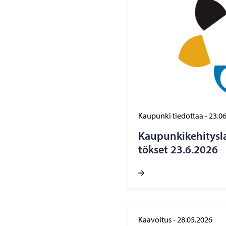
Kaupunki tiedottaa
-
23.0
Kau­pun­ki­ke­hi­tys
tök­set 23.6.2026
Kaavoitus
-
28.05.2026