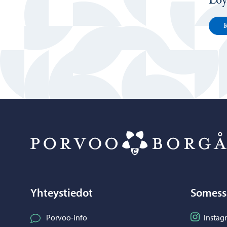
Löy
K
Yhteystiedot
Somess
Seuraa I
Porvoo-info
Instag