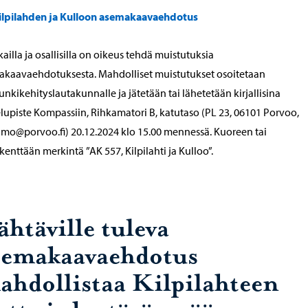
ilpilahden ja Kulloon asemakaavaehdotus
ailla ja osallisilla on oikeus tehdä muistutuksia
kaavaehdotuksesta. Mahdolliset muistutukset osoitetaan
nkikehityslautakunnalle ja jätetään tai lähetetään kirjallisina
lupiste Kompassiin, Rihkamatori B, katutaso (PL 23, 06101 Porvoo,
amo@porvoo.fi) 20.12.2024 klo 15.00 mennessä. Kuoreen tai
ikenttään merkintä ”AK 557, Kilpilahti ja Kulloo”.
ähtäville tuleva
semakaavaehdotus
ahdollistaa Kilpilahteen