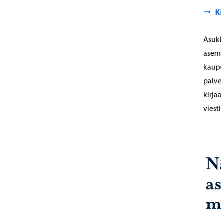
K
Asukk
asema
kaupu
palve
kirja
viest
N
a
m