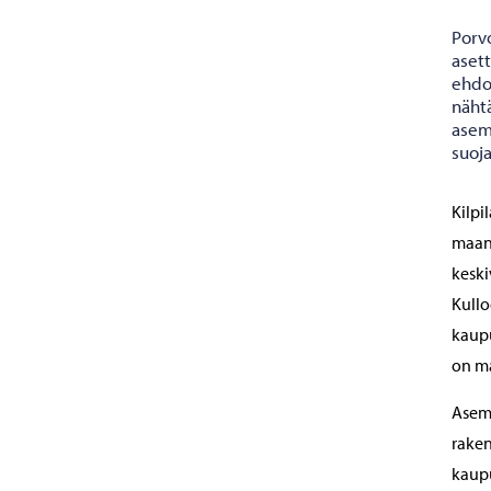
Porv
aset
ehdot
näht
asem
suoja
Kilpi
maano
keski
Kullo
kaupu
on ma
Asema
raken
kaupu