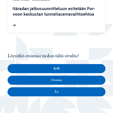
Itä­ra­dan jat­ko­suun­nit­te­luun esi­te­tään Por­
voon kes­kus­tan tun­ne­lia­se­ma­vaih­toeh­toa
Löysitkö etsimäsi tiedon tältä sivulta?
Kyllä
Osittain
En