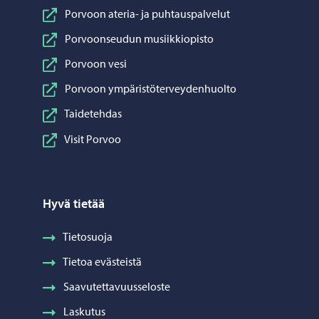
Porvoon ateria- ja puhtauspalvelut
Porvoonseudun musiikkiopisto
Porvoon vesi
Porvoon ympäristöterveydenhuolto
Taidetehdas
Visit Porvoo
Hyvä tietää
Tietosuoja
Tietoa evästeistä
Saavutettavuusseloste
Laskutus