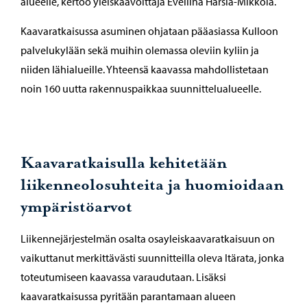
alueelle, kertoo yleiskaavoittaja Eveliina Harsia-Mikkola.
Kaavaratkaisussa asuminen ohjataan pääasiassa Kulloon
palvelukylään sekä muihin olemassa oleviin kyliin ja
niiden lähialueille. Yhteensä kaavassa mahdollistetaan
noin 160 uutta rakennuspaikkaa suunnittelualueelle.
Kaavaratkaisulla kehitetään
liikenneolosuhteita ja huomioidaan
ympäristöarvot
Liikennejärjestelmän osalta osayleiskaavaratkaisuun on
vaikuttanut merkittävästi suunnitteilla oleva Itärata, jonka
toteutumiseen kaavassa varaudutaan. Lisäksi
kaavaratkaisussa pyritään parantamaan alueen