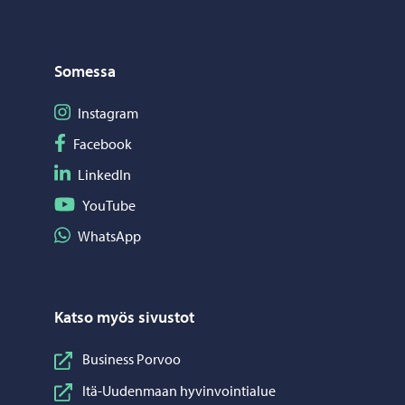
Somessa
Seuraa Instagram
Instagram
Seuraa Facebook
Facebook
Seuraa LinkedIn
LinkedIn
Seuraa YouTube
YouTube
Jaa WhatsApp
WhatsApp
Katso myös sivustot
Business Porvoo
Itä-Uudenmaan hyvinvointialue