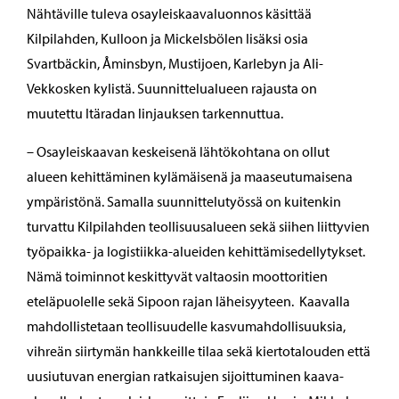
Nähtäville tuleva osayleiskaavaluonnos käsittää
Kilpilahden, Kulloon ja Mickelsbölen lisäksi osia
Svartbäckin, Åminsbyn, Mustijoen, Karlebyn ja Ali-
Vekkosken kylistä. Suunnittelualueen rajausta on
muutettu Itäradan linjauksen tarkennuttua.
– Osayleiskaavan keskeisenä lähtökohtana on ollut
alueen kehittäminen kylämäisenä ja maaseutumaisena
ympäristönä. Samalla suunnittelutyössä on kuitenkin
turvattu Kilpilahden teollisuusalueen sekä siihen liittyvien
työpaikka- ja logistiikka-alueiden kehittämisedellytykset.
Nämä toiminnot keskittyvät valtaosin moottoritien
eteläpuolelle sekä Sipoon rajan läheisyyteen. Kaavalla
mahdollistetaan teollisuudelle kasvumahdollisuuksia,
vihreän siirtymän hankkeille tilaa sekä kiertotalouden että
uusiutuvan energian ratkaisujen sijoittuminen kaava-