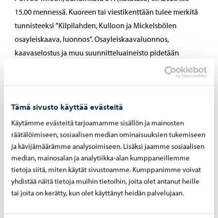
15.00 mennessä. Kuoreen tai viestikenttään tulee merkitä
tunnisteeksi ”Kilpilahden, Kulloon ja Mickelsbölen
osayleiskaava, luonnos”. Osayleiskaavaluonnos,
kaavaselostus ja muu suunnitteluaineisto pidetään
nähtävänä 3.6.–3.7.2026 kaupungin palvelupiste Porvoo-
infossa (Lundinkatu 8 A, arkipäivisin klo 9–15) sekä
kaupungin verkkosivuilla.
Tämä sivusto käyttää evästeitä
Kartalla-palvelun kysely
Käytämme evästeitä tarjoamamme sisällön ja mainosten
Osayleiskaavaluonnos, kaavaselostus ja muu
räätälöimiseen, sosiaalisen median ominaisuuksien tukemiseen
suunnitteluaineisto nähtävänä 3.7.2026 asti
ja kävijämäärämme analysoimiseen. Lisäksi jaamme sosiaalisen
median, mainosalan ja analytiikka-alan kumppaneillemme
tietoja siitä, miten käytät sivustoamme. Kumppanimme voivat
Jaa Facebook
Jaa LinkedIn
Jaa WhatsApp
yhdistää näitä tietoja muihin tietoihin, joita olet antanut heille
tai joita on kerätty, kun olet käyttänyt heidän palvelujaan.