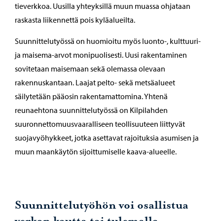
tieverkkoa. Uusilla yhteyksillä muun muassa ohjataan
raskasta liikennettä pois kyläalueilta.
Suunnittelutyössä on huomioitu myös luonto-, kulttuuri-
ja maisema-arvot monipuolisesti. Uusi rakentaminen
sovitetaan maisemaan sekä olemassa olevaan
rakennuskantaan. Laajat pelto- sekä metsäalueet
säilytetään pääosin rakentamattomina. Yhtenä
reunaehtona suunnittelutyössä on Kilpilahden
suuronnettomuusvaaralliseen teollisuuteen liittyvät
suojavyöhykkeet, jotka asettavat rajoituksia asumisen ja
muun maankäytön sijoittumiselle kaava-alueelle.
Suunnittelutyöhön voi osallistua