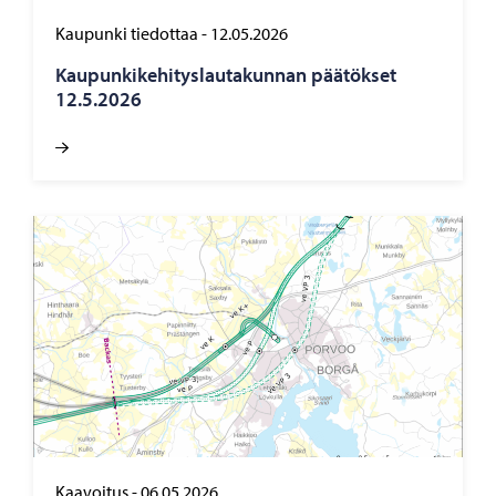
Kaupunki tiedottaa
-
12.05.2026
Kau­pun­ki­ke­hi­tys­lau­ta­kun­nan pää­tök­set
12.5.2026
Kaavoitus
-
06.05.2026