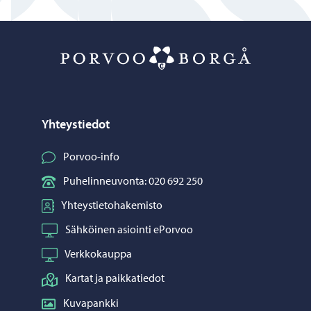
Porvoo – Siirr
Yhteystiedot
Porvoo-info
Puhelinneuvonta: 020 692 250
Yhteystietohakemisto
Sähköinen asiointi ePorvoo
Verkkokauppa
Kartat ja paikkatiedot
Kuvapankki