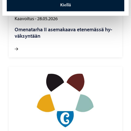
Kiellä
Kaavoitus
-
28.05.2026
Ome­na­tar­ha II ase­ma­kaa­va ete­ne­mäs­sä hy­
väk­syn­tään