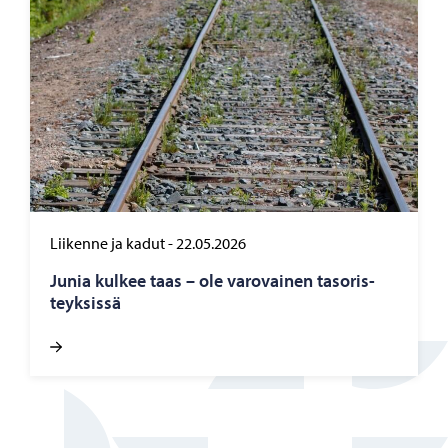
Liikenne ja kadut
-
22.05.2026
Junia kul­kee taas – ole va­ro­vai­nen ta­so­ris­
teyk­sis­sä