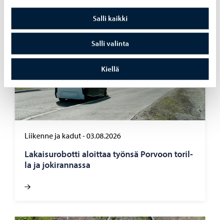
Salli kaikki
Salli valinta
Kiellä
Liikenne ja kadut
-
03.08.2026
La­kai­su­ro­bot­ti aloit­taa työn­sä Por­voon to­ril­
la ja jo­ki­ran­nas­sa