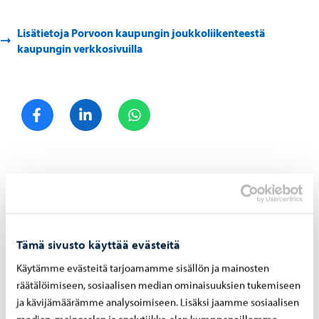
Lisätietoja Porvoon kaupungin joukkoliikenteestä
kaupungin verkkosivuilla
Jaa Facebook
Jaa LinkedIn
Jaa WhatsApp
Aiheeseen liittyvät uutiset
Asuminen ja ympäristö
-
05.08.2026
Tämä sivusto käyttää evästeitä
Hu­le­ve­si­mak­su­jen las­ku­tus alkaa syys­kuus­sa
Käytämme evästeitä tarjoamamme sisällön ja mainosten
– mak­su­pe­rus­tei­ta on uu­dis­tet­tu vuo­del­le
räätälöimiseen, sosiaalisen median ominaisuuksien tukemiseen
2026
ja kävijämäärämme analysoimiseen. Lisäksi jaamme sosiaalisen
median, mainosalan ja analytiikka-alan kumppaneillemme