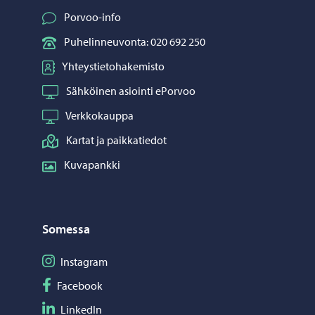
Porvoo-info
Puhelinneuvonta: 020 692 250
Yhteystietohakemisto
Sähköinen asiointi ePorvoo
Verkkokauppa
Kartat ja paikkatiedot
Kuvapankki
Somessa
Seuraa Instagram
Instagram
Seuraa Facebook
Facebook
Seuraa LinkedIn
LinkedIn