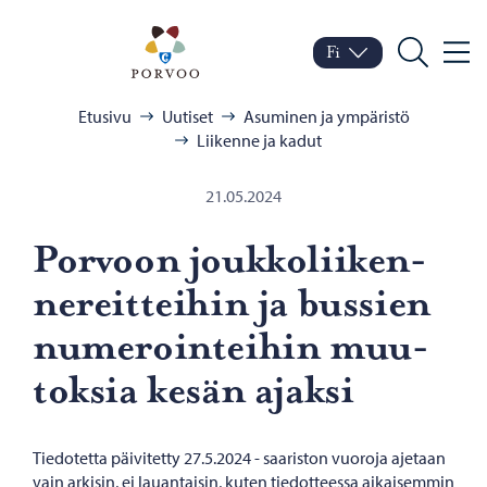
Siirry sisältöön
Porvoo – Siirry kotisivul
Fi
Valik
Vaihda kieltä
Nykyinen kieli: Suomi
Hae
Selaa:
Etusivu
Uutiset
Asuminen ja ympäristö
Liikenne ja kadut
21.05.2024
Por­voon jouk­ko­lii­ken­
ne­reit­tei­hin ja bus­sien
nu­me­roin­tei­hin muu­
tok­sia kesän ajak­si
Tiedotetta päivitetty 27.5.2024 - saariston vuoroja ajetaan
vain arkisin, ei lauantaisin, kuten tiedotteessa aikaisemmin