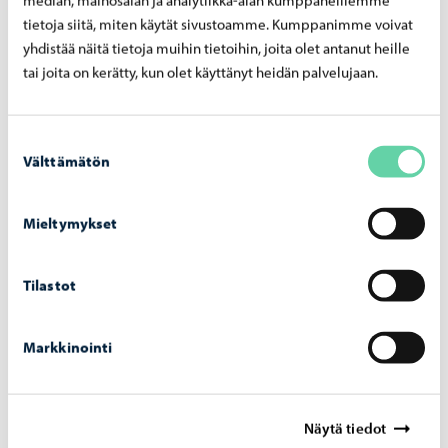
tietoja siitä, miten käytät sivustoamme. Kumppanimme voivat
yhdistää näitä tietoja muihin tietoihin, joita olet antanut heille
tai joita on kerätty, kun olet käyttänyt heidän palvelujaan.
Suostumuksen
Välttämätön
valinta
Mieltymykset
Tilastot
Aleksanterinkadun silta
-
03.08.2026
Alek­san­te­rin­ka­dun silta ava­taan lii­ken­teel­le
Markkinointi
maa­nan­tai­na 10. elo­kuu­ta
Näytä tiedot