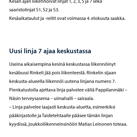
Kesän ajan liikennöivät linjat 1, 2, 3, 5 ja 7 sekä
saaristolinjat S1, S2 ja S3.
Kesäaikataulut ja -reitit ovat voimassa 4. elokuuta saakka.
Uusi linja 7 ajaa keskustassa
Useina aikaisempina kesinä keskustassa liikennöinyt
kesäbussi Rinkeli jää pois liikenteestä. Rinkelin sijaan
keskusta-alueella liikennöi uutena linjana numero 7.
Pienkalustolla ajettava linja palvelee väliä Pappilanmäki –
Näsin terveysasema – uimahalli – sairaala.
– Linja palvelee laajasti keskusta-aluetta, esimerkiksi
pääkirjastolle ja Taidetehtaalle pääsee tämän linjan
kyydissä, joukkoliikenneinsinööri Matias Leinonen toteaa.