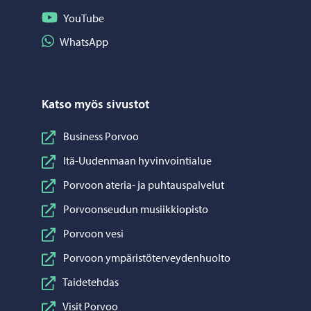
Seuraa YouTube
YouTube
Jaa WhatsApp
WhatsApp
Katso myös sivustot
Business Porvoo
Itä-Uudenmaan hyvinvointialue
Porvoon ateria- ja puhtauspalvelut
Porvoonseudun musiikkiopisto
Porvoon vesi
Porvoon ympäristöterveydenhuolto
Taidetehdas
Visit Porvoo