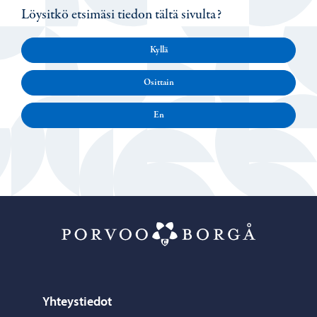
Löysitkö etsimäsi tiedon tältä sivulta?
Kyllä
Osittain
En
Porvoo – Siirr
Yhteystiedot