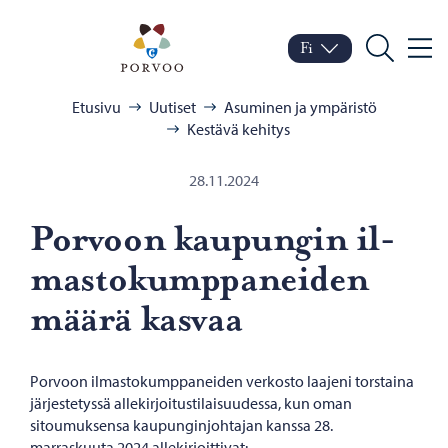
Siirry sisältöön
Porvoo – Siirry kotisivul
Fi
Valik
Vaihda kieltä
Nykyinen kieli: Suomi
Hae
Selaa:
Etusivu
Uutiset
Asuminen ja ympäristö
Kestävä kehitys
28.11.2024
Por­voon kau­pun­gin il­
mas­to­kump­pa­nei­den
määrä kas­vaa
Porvoon ilmastokumppaneiden verkosto laajeni torstaina
järjestetyssä allekirjoitustilaisuudessa, kun oman
sitoumuksensa kaupunginjohtajan kanssa 28.
marraskuuta 2024 allekirjoittivat: