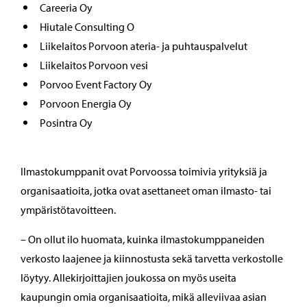
Careeria Oy
Hiutale Consulting O
Liikelaitos Porvoon ateria- ja puhtauspalvelut
Liikelaitos Porvoon vesi
Porvoo Event Factory Oy
Porvoon Energia Oy
Posintra Oy
Ilmastokumppanit ovat Porvoossa toimivia yrityksiä ja
organisaatioita, jotka ovat asettaneet oman ilmasto- tai
ympäristötavoitteen.
– On ollut ilo huomata, kuinka ilmastokumppaneiden
verkosto laajenee ja kiinnostusta sekä tarvetta verkostolle
löytyy. Allekirjoittajien joukossa on myös useita
kaupungin omia organisaatioita, mikä alleviivaa asian