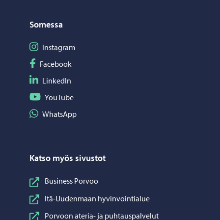
Somessa
Seuraa Instagram
Instagram
Seuraa Facebook
Facebook
Seuraa LinkedIn
LinkedIn
Seuraa YouTube
YouTube
Jaa WhatsApp
WhatsApp
Katso myös sivustot
Business Porvoo
Itä-Uudenmaan hyvinvointialue
Porvoon ateria- ja puhtauspalvelut