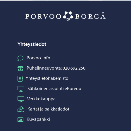
Porvoo – Siirr
Yhteystiedot
Porvoo-info
Puhelinneuvonta: 020 692 250
Yhteystietohakemisto
Sähköinen asiointi ePorvoo
Verkkokauppa
Kartat ja paikkatiedot
Kuvapankki