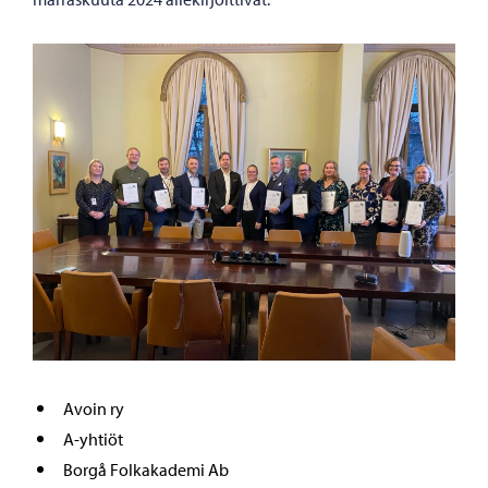
Avoin ry
A-yhtiöt
Borgå Folkakademi Ab