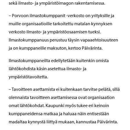
sekä ilmasto- ja ympäristöimagon rakentamisessa.
– Porvoon ilmastokumppanit -verkosto on yrityksille ja
muille organisaatioille tarkoitettu matalan kynnyksen
verkosto ilmasto- ja ympäristöosaamisen tueksi.
Ilmastokumppanuus perustuu täysin vapaaehtoisuuteen
ja on kumppaneille maksuton, kertoo Päivärinta.
Ilmastokumppaneilta edellytetään kuitenkin omista
lähtökohdista käsin asetettua ilmasto- ja
ympäristötavoitetta.
– Tavoitteen asettamista ei kuitenkaan tarvitse pelätä, sillä
olennaista tavoitteen asettamisessa ovat organisaation
omat lähtökohdat. Kaupunki myös tukee eri keinoin
kumppaneidensa matkaa ja haluaa näin entisestään
madaltaa kynnystä liittyä mukaan, kannustaa Päivärinta.