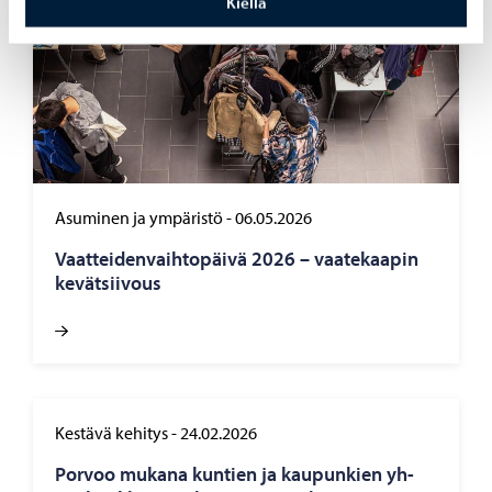
Kiellä
Asuminen ja ympäristö
-
06.05.2026
Vaat­tei­den­vaih­to­päi­vä 2026 – vaa­te­kaa­pin
ke­vät­sii­vous
Kestävä kehitys
-
24.02.2026
Por­voo mu­ka­na kun­tien ja kau­pun­kien yh­