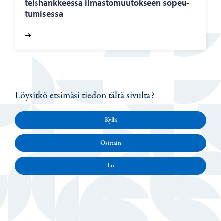
teis­hank­kees­sa il­mas­to­muu­tok­seen so­peu­
tu­mi­ses­sa
Löysitkö etsimäsi tiedon tältä sivulta?
Kyllä
Osittain
En