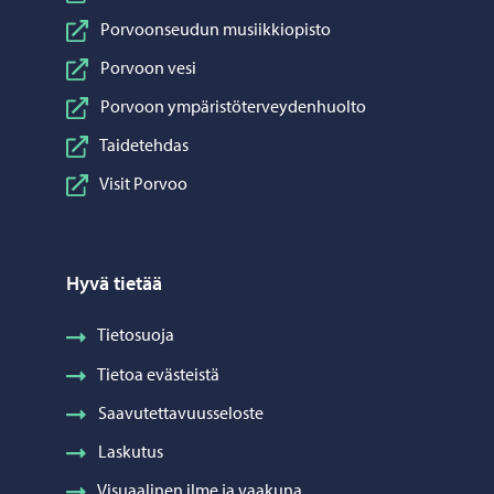
Porvoonseudun musiikkiopisto
Porvoon vesi
Porvoon ympäristöterveydenhuolto
Taidetehdas
Visit Porvoo
Hyvä tietää
Tietosuoja
Tietoa evästeistä
Saavutettavuusseloste
Laskutus
Visuaalinen ilme ja vaakuna