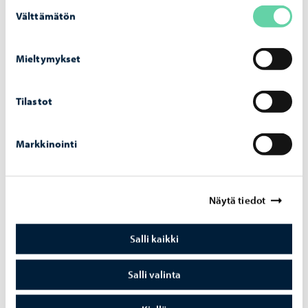
Suostumuksen
Välttämätön
valinta
Kestävä kehitys
-
10.06.2026
Por­voon kas­vi­huo­ne­kaa­su­pääs­töt vä­he­ni­vät
Mieltymykset
edel­leen vuon­na 2024
Tilastot
Markkinointi
Kestävä kehitys
-
07.05.2026
Kau­pun­gin il­mas­to­kump­pa­ni­ver­kos­to vah­
vis­tuu kah­del­la uu­del­la kump­pa­nil­la
Näytä tiedot
Salli kaikki
Salli valinta