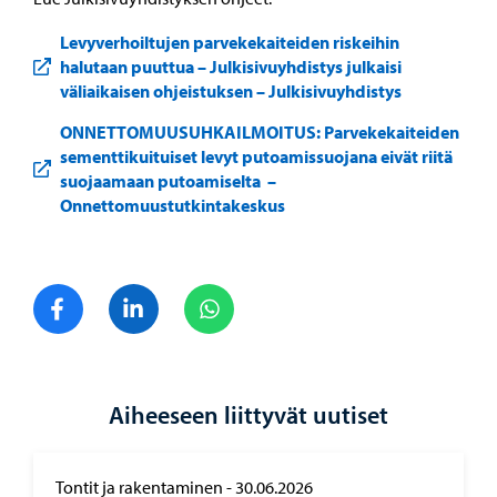
Levyverhoiltujen parvekekaiteiden riskeihin
halutaan puuttua – Julkisivuyhdistys julkaisi
väliaikaisen ohjeistuksen – Julkisivuyhdistys
ONNETTOMUUSUHKAILMOITUS: Parvekekaiteiden
sementtikuituiset levyt putoamissuojana eivät riitä
suojaamaan putoamiselta –
Onnettomuustutkintakeskus
Jaa Facebook
Jaa LinkedIn
Jaa WhatsApp
Aiheeseen liittyvät uutiset
Tontit ja rakentaminen
-
30.06.2026