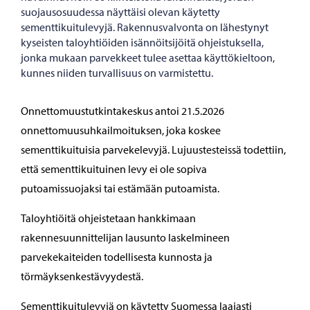
suojausosuudessa näyttäisi olevan käytetty
sementtikuitulevyjä. Rakennusvalvonta on lähestynyt
kyseisten taloyhtiöiden isännöitsijöitä ohjeistuksella,
jonka mukaan parvekkeet tulee asettaa käyttökieltoon,
kunnes niiden turvallisuus on varmistettu.
Onnettomuustutkintakeskus antoi 21.5.2026
onnettomuusuhkailmoituksen, joka koskee
sementtikuituisia parvekelevyjä. Lujuustesteissä todettiin,
että sementtikuituinen levy ei ole sopiva
putoamissuojaksi tai estämään putoamista.
Taloyhtiöitä ohjeistetaan hankkimaan
rakennesuunnittelijan lausunto laskelmineen
parvekekaiteiden todellisesta kunnosta ja
törmäyksenkestävyydestä.
Sementtikuitulevyjä on käytetty Suomessa laajasti