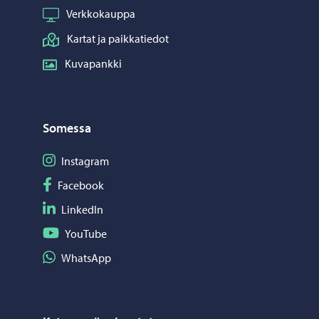
Verkkokauppa
Kartat ja paikkatiedot
Kuvapankki
Somessa
Seuraa Instagram
Instagram
Seuraa Facebook
Facebook
Seuraa LinkedIn
LinkedIn
Seuraa YouTube
YouTube
Jaa WhatsApp
WhatsApp