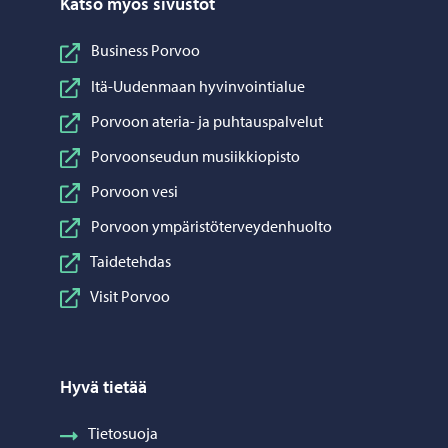
Katso myös sivustot
Business Porvoo
Itä-Uudenmaan hyvinvointialue
Porvoon ateria- ja puhtauspalvelut
Porvoonseudun musiikkiopisto
Porvoon vesi
Porvoon ympäristöterveydenhuolto
Taidetehdas
Visit Porvoo
Hyvä tietää
Tietosuoja