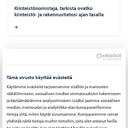
Kiin­teis­tö­no­mis­ta­ja, tar­kis­ta ovat­ko
kiinteistö-​ ja ra­ken­nus­tie­to­si ajan ta­sal­la
Kysely
-
18.02.2026
Ra­ken­nus­val­von­nan asia­kas­tyy­ty­väi­syys­ky­
se­ly: val­tao­sa asiak­kais­ta tyy­ty­väi­siä
Tämä sivusto käyttää evästeitä
Käytämme evästeitä tarjoamamme sisällön ja mainosten
räätälöimiseen, sosiaalisen median ominaisuuksien tukemiseen
ja kävijämäärämme analysoimiseen. Lisäksi jaamme sosiaalisen
median, mainosalan ja analytiikka-alan kumppaneillemme
tietoja siitä, miten käytät sivustoamme. Kumppanimme voivat
yhdistää näitä tietoja muihin tietoihin, joita olet antanut heille
tai joita on kerätty, kun olet käyttänyt heidän palvelujaan.