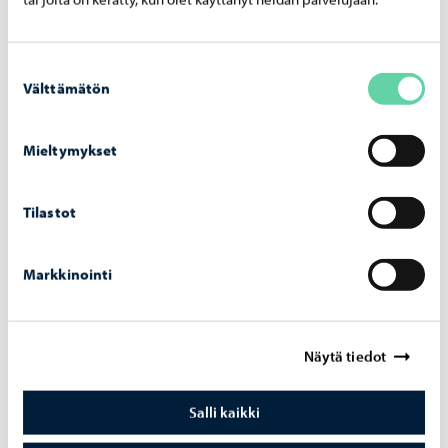
Suostumuksen
Välttämätön
valinta
Mieltymykset
Tontit ja rakentaminen
-
30.10.2025
Por­voon kau­pun­ki pal­kit­tu puu­ra­ken­ta­mi­sen
edel­lä­kä­vi­jä­nä
Tilastot
Markkinointi
Näytä tiedot
Salli kaikki