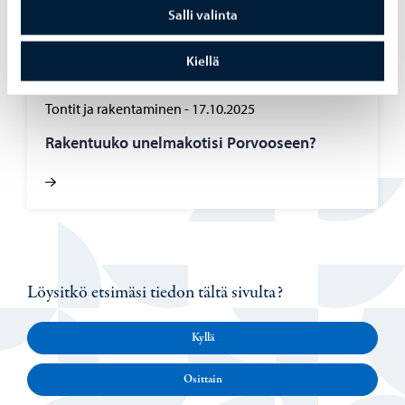
Salli valinta
Kiellä
Tontit ja rakentaminen
-
17.10.2025
Ra­ken­tuu­ko unel­ma­ko­ti­si Por­voo­seen?
Löysitkö etsimäsi tiedon tältä sivulta?
Kyllä
Osittain