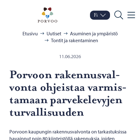
Siirry sisältöön
Porvoo – Siirry kotisivul
Fi
Valik
Vaihda kieltä
Nykyinen kieli: Suomi
Hae
Selaa:
Etusivu
Uutiset
Asuminen ja ympäristö
Tontit ja rakentaminen
11.06.2026
Por­voon ra­ken­nus­val­
von­ta oh­jeis­taa var­mis­
ta­maan par­ve­ke­le­vy­jen
tur­val­li­suu­den
Porvoon kaupungin rakennusvalvonta on tarkastuksissa
havainnut noin 80 kiinteistöllä rakennuksia, joiden