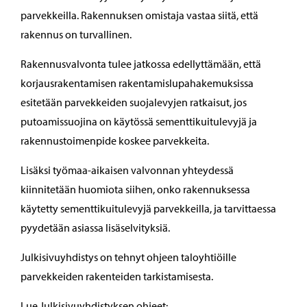
parvekkeilla. Rakennuksen omistaja vastaa siitä, että
rakennus on turvallinen.
Rakennusvalvonta tulee jatkossa edellyttämään, että
korjausrakentamisen rakentamislupahakemuksissa
esitetään parvekkeiden suojalevyjen ratkaisut, jos
putoamissuojina on käytössä sementtikuitulevyjä ja
rakennustoimenpide koskee parvekkeita.
Lisäksi työmaa-aikaisen valvonnan yhteydessä
kiinnitetään huomiota siihen, onko rakennuksessa
käytetty sementtikuitulevyjä parvekkeilla, ja tarvittaessa
pyydetään asiassa lisäselvityksiä.
Julkisivuyhdistys on tehnyt ohjeen taloyhtiöille
parvekkeiden rakenteiden tarkistamisesta.
Lue Julkisivuyhdistyksen ohjeet: