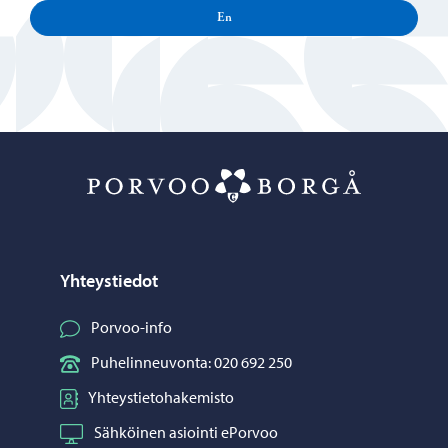
En
Porvoo – Siirr
Yhteystiedot
Porvoo-info
Puhelinneuvonta: 020 692 250
Yhteystietohakemisto
Sähköinen asiointi ePorvoo