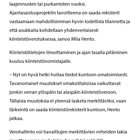
laajennusten tai purkamisten vuoksi.
Ajantasaistusprojektin tavoitteena on saada rekisterit
vastaamaan mahdollisimman hyvin todellista tilannetta ja
että asukkaita kohdellaan yhdenvertaisesti
kiinteistöverotuksessa, sanoo Miia Hento.
Kiinteistötietojen ilmoittaminen ja ajan tasalla pitäminen
kuuluu kiinteistönomistajalle.
– Nyt on hyvä hetki hoitaa tiedot kuntoon omatoimisesti.
Tavanomaiset muutokset omakotitaloissa vaikuttavat
jonkin verran ylöspäin tai alaspäin kiinteistöveroon.
Tällaisia muutoksia ei yleensä lasketa merkittäviksi, vaan
tärkeintä on saada kiinteistörekisterit kuntoon, Hento
jatkaa.
Verohallinto voi havaittujen merkittävien virheiden takia