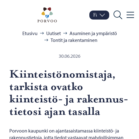
Siirry sisältöön
Porvoo – Siirry kotisivul
Fi
Valik
Vaihda kieltä
Nykyinen kieli: Suomi
Hae
Selaa:
Etusivu
Uutiset
Asuminen ja ympäristö
Tontit ja rakentaminen
30.06.2026
Kiin­teis­tö­no­mis­ta­ja,
tar­kis­ta ovat­ko
kiinteistö-​ ja ra­ken­nus­
tie­to­si ajan ta­sal­la
Porvoon kaupunki on ajantasaistamassa kiinteistö- ja
rakennustietoja, jotta tiedot vastaavat mahdollisimman