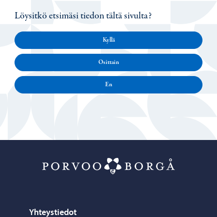
Löysitkö etsimäsi tiedon tältä sivulta?
Kyllä
Osittain
En
Porvoo – Siirr
Yhteystiedot