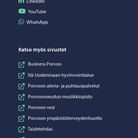
Seuraa LinkedIn
LinkedIn
Seuraa YouTube
YouTube
Jaa WhatsApp
WhatsApp
Katso myös sivustot
Business Porvoo
Itä-Uudenmaan hyvinvointialue
Porvoon ateria- ja puhtauspalvelut
Porvoonseudun musiikkiopisto
Porvoon vesi
Porvoon ympäristöterveydenhuolto
Taidetehdas