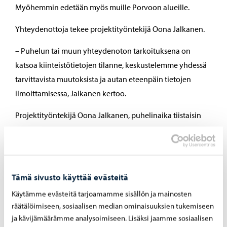
Myöhemmin edetään myös muille Porvoon alueille.
Yhteydenottoja tekee projektityöntekijä Oona Jalkanen.
– Puhelun tai muun yhteydenoton tarkoituksena on
katsoa kiinteistötietojen tilanne, keskustelemme yhdessä
tarvittavista muutoksista ja autan eteenpäin tietojen
ilmoittamisessa, Jalkanen kertoo.
Projektityöntekijä Oona Jalkanen, puhelinaika tiistaisin
klo 10–12, puh. 040 121 7846
Projektityöntekijä päivystää Porvoo-infossa (Kaarna-
huoneessa) ma 06.07.2026 klo 10–12 ja ma 27.7.2026 klo
10–12.
Tämä sivusto käyttää evästeitä
Käytämme evästeitä tarjoamamme sisällön ja mainosten
räätälöimiseen, sosiaalisen median ominaisuuksien tukemiseen
Jaa Facebook
Jaa LinkedIn
Jaa WhatsApp
ja kävijämäärämme analysoimiseen. Lisäksi jaamme sosiaalisen