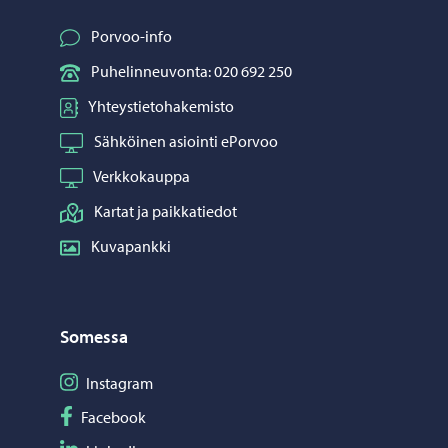
Porvoo-info
Puhelinneuvonta: 020 692 250
Yhteystietohakemisto
Sähköinen asiointi ePorvoo
Verkkokauppa
Kartat ja paikkatiedot
Kuvapankki
Somessa
Seuraa Instagram
Instagram
Seuraa Facebook
Facebook