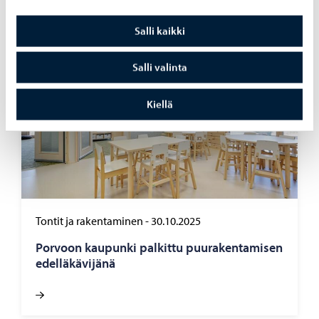
Salli kaikki
Salli valinta
Kiellä
Tontit ja rakentaminen
-
30.10.2025
Por­voon kau­pun­ki pal­kit­tu puu­ra­ken­ta­mi­sen
edel­lä­kä­vi­jä­nä