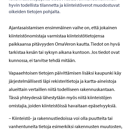
hyvin todellista tilannetta ja kiinteistöverot muodostuvat
oikeiden tietojen pohjalta.
Ajantasaistamisen ensimmäinen vaihe on, että jokainen
kiinteistönomistaja varmistaa kiinteistötietojensa
paikkaansa pitävyyden OmaVeron kautta. Tiedot on hyvä
tarkistaa kesän tai syksyn aikana kuntoon. Jos tiedot ovat
kunnossa, ei tarvitse tehdä mitään.
Vapaaehtoisen tietojen päivittämisen lisäksi kaupunki käy
järjestelmällisesti läpi rekisteritietoja ja kartta-aineistoja
alueittain vertaillen niitä todelliseen rakennuskantaan.
Tässä yhteydessä lähestytään myös niitä kiinteistöjen
omistajia, joiden kiinteistöissä havaitaan epäselvyyksiä.
– Kiinteistö- ja rakennustiedoissa voi olla puutteita tai
vanhentuneita tietoja esimerkiksi rakennusten muutosten,