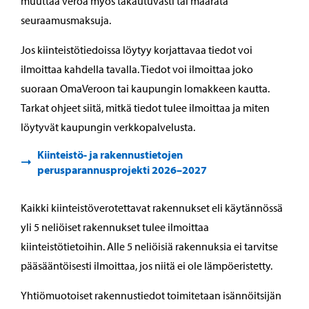
muuttaa veroa myös takautuvasti tai määrätä
seuraamusmaksuja.
Jos kiinteistötiedoissa löytyy korjattavaa tiedot voi
ilmoittaa kahdella tavalla. Tiedot voi ilmoittaa joko
suoraan OmaVeroon tai kaupungin lomakkeen kautta.
Tarkat ohjeet siitä, mitkä tiedot tulee ilmoittaa ja miten
löytyvät kaupungin verkkopalvelusta.
Kiinteistö-​ ja rakennustietojen
perusparannusprojekti 2026–2027
Kaikki kiinteistöverotettavat rakennukset eli käytännössä
yli 5 neliöiset rakennukset tulee ilmoittaa
kiinteistötietoihin. Alle 5 neliöisiä rakennuksia ei tarvitse
pääsääntöisesti ilmoittaa, jos niitä ei ole lämpöeristetty.
Yhtiömuotoiset rakennustiedot toimitetaan isännöitsijän