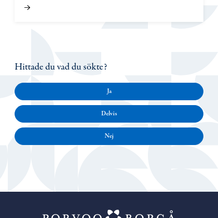
Hittade du vad du sökte?
Ja
Delvis
Nej
Porvoo – Gå ti