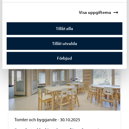
Enkät
-
18.02.2026
Byggnadstillsynens kundnöjdhetsenkät:
Visa uppgifterna
största delen av kunderna är nöjda
Tillåt alla
Tillåt utvalda
Förbjud
Tomter och byggande
-
30.10.2025