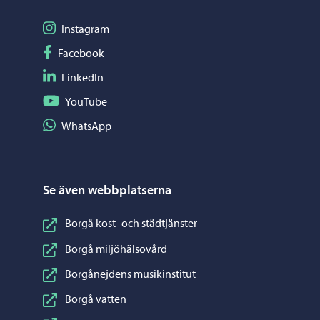
Följ på Instagram
Instagram
Följ på Facebook
Facebook
Följ på LinkedIn
LinkedIn
Följ på YouTube
YouTube
Dela på WhatsApp
WhatsApp
Se även webbplatserna
Borgå kost- och städtjänster
Borgå miljöhälsovård
Borgånejdens musikinstitut
Borgå vatten