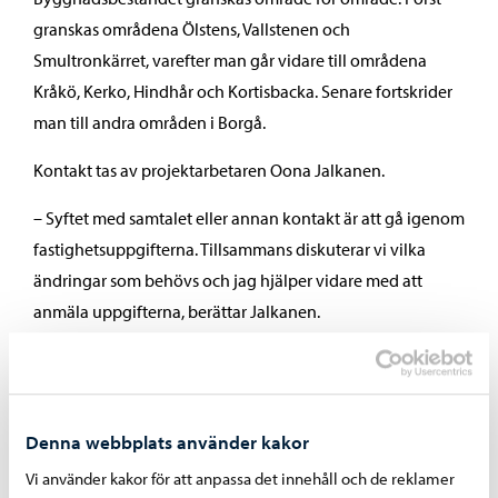
granskas områdena Ölstens, Vallstenen och
Smultronkärret, varefter man går vidare till områdena
Kråkö, Kerko, Hindhår och Kortisbacka. Senare fortskrider
man till andra områden i Borgå.
Kontakt tas av projektarbetaren Oona Jalkanen.
– Syftet med samtalet eller annan kontakt är att gå igenom
fastighetsuppgifterna. Tillsammans diskuterar vi vilka
ändringar som behövs och jag hjälper vidare med att
anmäla uppgifterna, berättar Jalkanen.
Projektarbetare Oona Jalkanen, telefontid tisdagar kl. 10–
12, tfn 040 121 7846.
Projektarbetaren är på plats i Borgåinfo (i rummet Bark)
Denna webbplats använder kakor
må 6.7.2026 kl. 10–12 och må 27.7.2026 kl. 10–12.
Vi använder kakor för att anpassa det innehåll och de reklamer