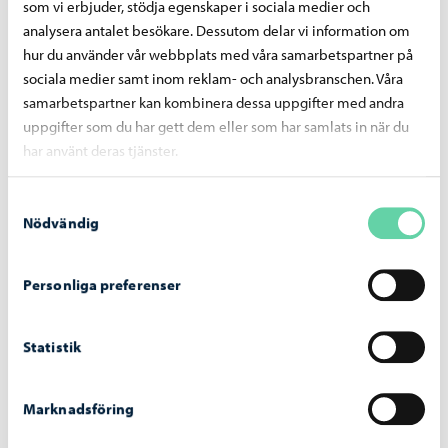
som vi erbjuder, stödja egenskaper i sociala medier och
analysera antalet besökare. Dessutom delar vi information om
hur du använder vår webbplats med våra samarbetspartner på
Dela på Facebook
Dela på LinkedIn
Dela på WhatsApp
sociala medier samt inom reklam- och analysbranschen. Våra
samarbetspartner kan kombinera dessa uppgifter med andra
uppgifter som du har gett dem eller som har samlats in när du
har använt deras tjänster.
Liknande nyheter
Samtyckesval
Nödvändig
Tomter och byggande
-
11.06.2026
Byggnadstillsynen i Borgå ger anvisningar
Personliga preferenser
för att säkerställa säkerheten hos
balkongskivor
Statistik
Marknadsföring