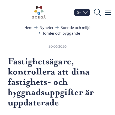
Hoppa till innehåll
Porvoo – Gå till startsid
Sv
Meny
Byt språk
Nuvarande språk: Sven
Sök
Bläddra:
Hem
Nyheter
Boende och miljö
Tomter och byggande
30.06.2026
Fastighetsägare,
kontrollera att dina
fastighets- och
byggnadsuppgifter är
uppdaterade