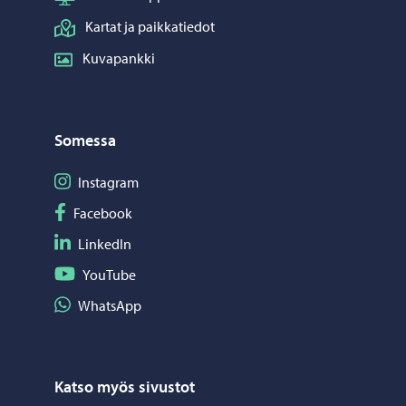
Kartat ja paikkatiedot
Kuvapankki
Somessa
Seuraa Instagram
Instagram
Seuraa Facebook
Facebook
Seuraa LinkedIn
LinkedIn
Seuraa YouTube
YouTube
Jaa WhatsApp
WhatsApp
Katso myös sivustot