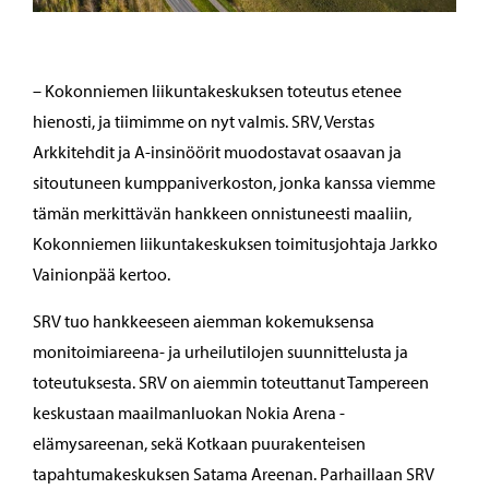
– Kokonniemen liikuntakeskuksen toteutus etenee
hienosti, ja tiimimme on nyt valmis. SRV, Verstas
Arkkitehdit ja A-insinöörit muodostavat osaavan ja
sitoutuneen kumppaniverkoston, jonka kanssa viemme
tämän merkittävän hankkeen onnistuneesti maaliin,
Kokonniemen liikuntakeskuksen toimitusjohtaja Jarkko
Vainionpää kertoo.
SRV tuo hankkeeseen aiemman kokemuksensa
monitoimiareena- ja urheilutilojen suunnittelusta ja
toteutuksesta. SRV on aiemmin toteuttanut Tampereen
keskustaan maailmanluokan Nokia Arena -
elämysareenan, sekä Kotkaan puurakenteisen
tapahtumakeskuksen Satama Areenan. Parhaillaan SRV