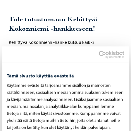
Tule tutustumaan Kehittyvä
Kokonniemi -hankkeeseen!
Kehittyvä Kokonniemi -hanke kutsuu kaikki
Kokonniemen liikuntakeskuksen kehittymisestä
kiinnostuneet tapaamaan yhtiön henkilöstöä
projektitoimistoon tiistaisin sivustolla erikseen
ilmoitettuina päivinä. Osoite: Rihkamatori (entinen
Tämä sivusto käyttää evästeitä
Kompassin tila). Tule keskustelemaan ja tutustumaan!
Käytämme evästeitä tarjoamamme sisällön ja mainosten
räätälöimiseen, sosiaalisen median ominaisuuksien tukemiseen
Kehittyvä Kokonniemi
ja kävijämäärämme analysoimiseen. Lisäksi jaamme sosiaalisen
median, mainosalan ja analytiikka-alan kumppaneillemme
tietoja siitä, miten käytät sivustoamme. Kumppanimme voivat
Jaa Facebook
Jaa LinkedIn
Jaa WhatsApp
yhdistää näitä tietoja muihin tietoihin, joita olet antanut heille
tai joita on kerätty, kun olet käyttänyt heidän palvelujaan.