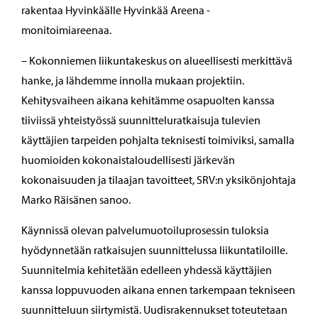
rakentaa Hyvinkäälle Hyvinkää Areena -
monitoimiareenaa.
– Kokonniemen liikuntakeskus on alueellisesti merkittävä
hanke, ja lähdemme innolla mukaan projektiin.
Kehitysvaiheen aikana kehitämme osapuolten kanssa
tiiviissä yhteistyössä suunnitteluratkaisuja tulevien
käyttäjien tarpeiden pohjalta teknisesti toimiviksi, samalla
huomioiden kokonaistaloudellisesti järkevän
kokonaisuuden ja tilaajan tavoitteet, SRV:n yksikönjohtaja
Marko Räisänen sanoo.
Käynnissä olevan palvelumuotoiluprosessin tuloksia
hyödynnetään ratkaisujen suunnittelussa liikuntatiloille.
Suunnitelmia kehitetään edelleen yhdessä käyttäjien
kanssa loppuvuoden aikana ennen tarkempaan tekniseen
suunnitteluun siirtymistä. Uudisrakennukset toteutetaan