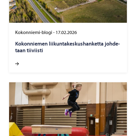
Kokonniemi-blogi
-
17.02.2026
Ko­kon­nie­men lii­kun­ta­kes­kus­han­ket­ta joh­de­
taan tii­viis­ti