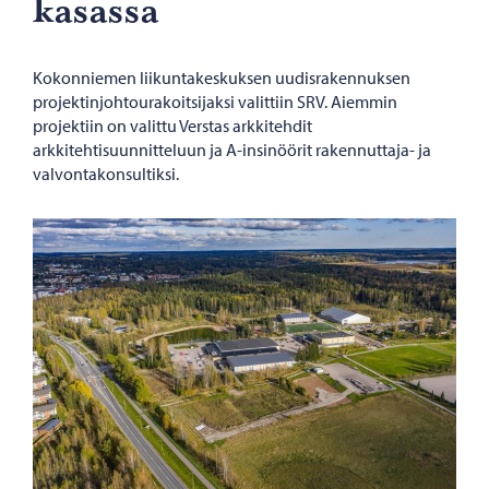
ka­sas­sa
Kokonniemen liikuntakeskuksen uudisrakennuksen
projektinjohtourakoitsijaksi valittiin SRV. Aiemmin
projektiin on valittu Verstas arkkitehdit
arkkitehtisuunnitteluun ja A-insinöörit rakennuttaja- ja
valvontakonsultiksi.