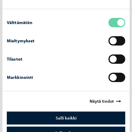
Suostumuksen
Aiheeseen liittyvät uutiset
Välttämätön
valinta
Kehittyvä Kokonniemi
-
10.06.2026
Mieltymykset
Ke­hit­ty­vä Ko­kon­nie­mi – toi­min­taa ja muu­
tok­sia Ko­kon­nie­men lii­kun­ta­kes­kuk­ses­sa
Tilastot
kesän ja syk­syn ai­ka­na
Markkinointi
Näytä tiedot
Salli kaikki