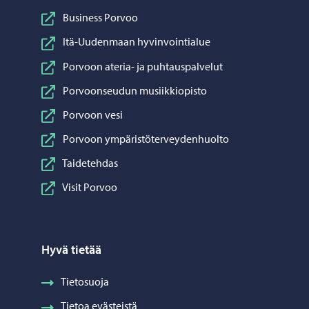
Business Porvoo
Itä-Uudenmaan hyvinvointialue
Porvoon ateria- ja puhtauspalvelut
Porvoonseudun musiikkiopisto
Porvoon vesi
Porvoon ympäristöterveydenhuolto
Taidetehdas
Visit Porvoo
Hyvä tietää
Tietosuoja
Tietoa evästeistä