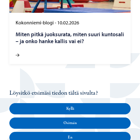
Kokonniemi-blogi
-
10.02.2026
Miten pitkä juok­su­ra­ta, miten suuri kun­to­sa­li
– ja onko hanke kal­lis vai ei?
Löysitkö etsimäsi tiedon tältä sivulta?
Kyllä
Osittain
En