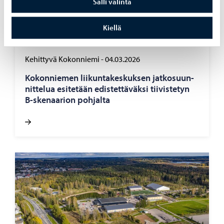
Salli valinta
Kiellä
Kehittyvä Kokonniemi
-
04.03.2026
Ko­kon­nie­men lii­kun­ta­kes­kuk­sen jat­ko­suun­
nit­te­lua esi­te­tään edis­tet­tä­väk­si tii­vis­te­tyn
B-​skenaarion poh­jal­ta