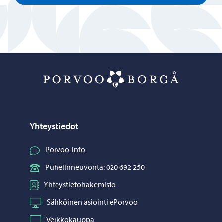
Porvoo – Siirr
Yhteystiedot
Porvoo-info
Puhelinneuvonta: 020 692 250
Yhteystietohakemisto
Sähköinen asiointi ePorvoo
Verkkokauppa