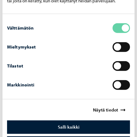
tai joita on kerätty, kun olet käyttänyt heidän palvelujaan.
Pensselitehtaan bänditilat
Porvoon harrastamisen malli
Suostumuksen
Porvoon skeittihalli
Välttämätön
valinta
Sateenkaaritoiminta Arcus
Mieltymykset
Tilastot
Markkinointi
Näytä tiedot
Salli kaikki
Yhteiskunnallinen nuorisotyö