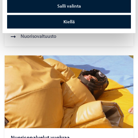
Hankkeet
Salli valinta
Harjoittelupaikat
Nuorisopalvelujen avustukset ja nuorten
Kiellä
toimintaraha
Nuorisovaltuusto
Nuorisopalvelut vuokraa