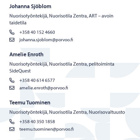
Johanna Sjöblom
Nuorisotyöntekijä, Nuorisotila Zentra, ART – avoin
taidetila
+358 40 152 4660
johanna.sjoblom@porvoo.fi
Amelie Enroth
Nuorisotyöntekijä, Nuorisotila Zentra, pelitoiminta
SideQuest
+358 40 614 6577
amelie.enroth@porvoo.fi
Teemu Tuominen
Nuorisotyöntekijä, Nuorisotila Zentra, Nuorisovaltuusto
+358 40 350 1858
teemu.tuominen@porvoo.fi