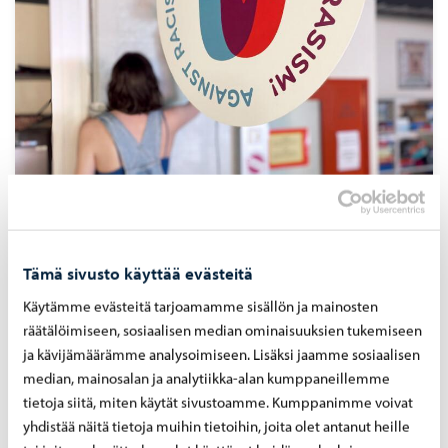
Yhteisöllinen nuorisotyö
Tämä sivusto käyttää evästeitä
Avoin taidetila
Käytämme evästeitä tarjoamamme sisällön ja mainosten
Liikkuva nuorisotyö
räätälöimiseen, sosiaalisen median ominaisuuksien tukemiseen
Mopopaja
ja kävijämäärämme analysoimiseen. Lisäksi jaamme sosiaalisen
Nuorisotila Kertsi
median, mainosalan ja analytiikka-alan kumppaneillemme
Nuorisotila Nuokka
tietoja siitä, miten käytät sivustoamme. Kumppanimme voivat
Nuorisotyö kouluissa
yhdistää näitä tietoja muihin tietoihin, joita olet antanut heille
Pelitoiminta SideQuest