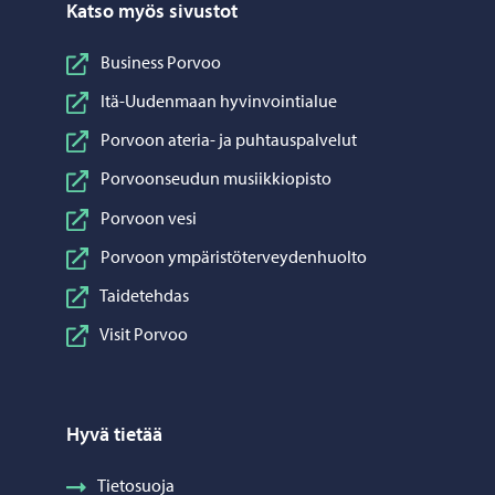
Katso myös sivustot
Business Porvoo
Itä-Uudenmaan hyvinvointialue
Porvoon ateria- ja puhtauspalvelut
Porvoonseudun musiikkiopisto
Porvoon vesi
Porvoon ympäristöterveydenhuolto
Taidetehdas
Visit Porvoo
Hyvä tietää
Tietosuoja