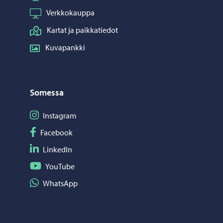
Verkkokauppa
Kartat ja paikkatiedot
Kuvapankki
Somessa
Seuraa Instagram
Instagram
Seuraa Facebook
Facebook
Seuraa LinkedIn
LinkedIn
Seuraa YouTube
YouTube
Jaa WhatsApp
WhatsApp