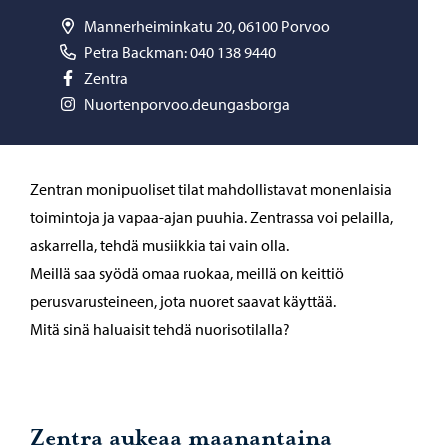
Mannerheiminkatu 20, 06100 Porvoo
Petra Backman: 040 138 9440
Zentra
Nuortenporvoo.deungasborga
Zentran monipuoliset tilat mahdollistavat monenlaisia
toimintoja ja vapaa-ajan puuhia. Zentrassa voi pelailla,
askarrella, tehdä musiikkia tai vain olla.
Meillä saa syödä omaa ruokaa, meillä on keittiö
perusvarusteineen, jota nuoret saavat käyttää.
Mitä sinä haluaisit tehdä nuorisotilalla?
Zentra aukeaa maanantaina