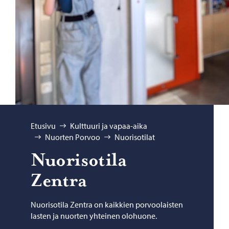
Selaa:
Etusivu
Kulttuuri ja vapaa-aika
Nuorten Porvoo
Nuorisotilat
Nuo­ri­so­ti­la
Zentra
Nuorisotila Zentra on kaikkien porvoolaisten
lasten ja nuorten yhteinen olohuone.