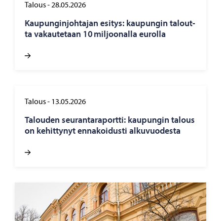
Talous
-
28.05.2026
Kau­pun­gin­joh­ta­jan esi­tys: kau­pun­gin ta­lout­
ta va­kau­te­taan 10 mil­joo­nal­la eu­rol­la
Talous
-
13.05.2026
Ta­lou­den seu­ran­ta­ra­port­ti: kau­pun­gin ta­lous
on ke­hit­ty­nyt en­na­koi­dus­ti al­ku­vuo­des­ta