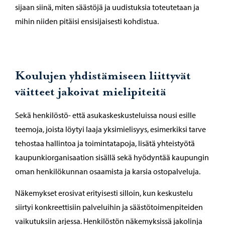
sijaan siinä, miten säästöjä ja uudistuksia toteutetaan ja
mihin niiden pitäisi ensisijaisesti kohdistua.
Koulujen yhdistämiseen liittyvät
väitteet jakoivat mielipiteitä
Sekä henkilöstö- että asukaskeskusteluissa nousi esille
teemoja, joista löytyi laaja yksimielisyys, esimerkiksi tarve
tehostaa hallintoa ja toimintatapoja, lisätä yhteistyötä
kaupunkiorganisaation sisällä sekä hyödyntää kaupungin
oman henkilökunnan osaamista ja karsia ostopalveluja.
Näkemykset erosivat erityisesti silloin, kun keskustelu
siirtyi konkreettisiin palveluihin ja säästötoimenpiteiden
vaikutuksiin arjessa. Henkilöstön näkemyksissä jakolinja