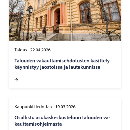
Talous
-
22.04.2026
Ta­lou­den va­kaut­ta­mi­seh­do­tus­ten kä­sit­te­ly
käyn­nis­tyy jaos­tois­sa ja lau­ta­kun­nis­sa
Kaupunki tiedottaa
-
19.03.2026
Osal­lis­tu asu­kas­kes­kus­te­luun ta­lou­den va­
kaut­ta­mis­oh­jel­mas­ta