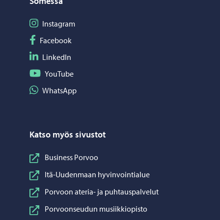
Somessa
Seuraa Instagram
Instagram
Seuraa Facebook
Facebook
Seuraa LinkedIn
LinkedIn
Seuraa YouTube
YouTube
Jaa WhatsApp
WhatsApp
Katso myös sivustot
Business Porvoo
Itä-Uudenmaan hyvinvointialue
Porvoon ateria- ja puhtauspalvelut
Porvoonseudun musiikkiopisto