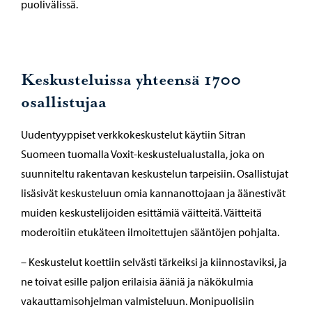
puolivälissä.
Keskusteluissa yhteensä 1700
osallistujaa
Uudentyyppiset verkkokeskustelut käytiin Sitran
Suomeen tuomalla Voxit-keskustelualustalla, joka on
suunniteltu rakentavan keskustelun tarpeisiin. Osallistujat
lisäsivät keskusteluun omia kannanottojaan ja äänestivät
muiden keskustelijoiden esittämiä väitteitä. Väitteitä
moderoitiin etukäteen ilmoitettujen sääntöjen pohjalta.
– Keskustelut koettiin selvästi tärkeiksi ja kiinnostaviksi, ja
ne toivat esille paljon erilaisia ääniä ja näkökulmia
vakauttamisohjelman valmisteluun. Monipuolisiin