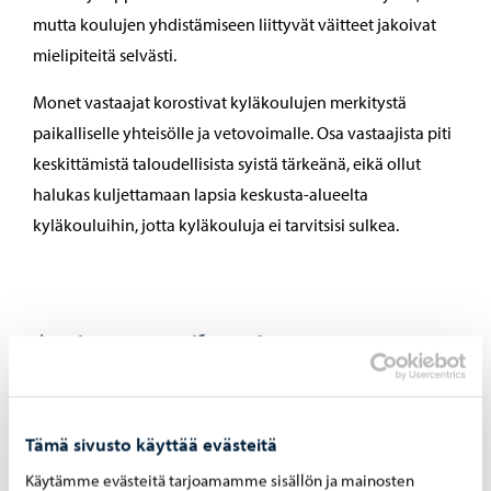
mutta koulujen yhdistämiseen liittyvät väitteet jakoivat
mielipiteitä selvästi.
Monet vastaajat korostivat kyläkoulujen merkitystä
paikalliselle yhteisölle ja vetovoimalle. Osa vastaajista piti
keskittämistä taloudellisista syistä tärkeänä, eikä ollut
halukas kuljettamaan lapsia keskusta-alueelta
kyläkouluihin, jotta kyläkouluja ei tarvitsisi sulkea.
Avoimuus, reiluus ja
oikeudenmukaisuus
Tilat ja kiinteistöt näyttäytyivät molemmissa
Tämä sivusto käyttää evästeitä
keskusteluissa konkreettisena ja suhteellisen
Käytämme evästeitä tarjoamamme sisällön ja mainosten
hyväksyttävänä säästökohteena. Laajaa yksimielisyyttä oli