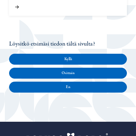
Löysitkö etsimäsi tiedon tältä sivulta?
Kyllä
Osittain
En
Porvoo – Siirr