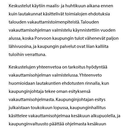
Keskustelut käytiin maalis- ja huhtikuun aikana ennen
kuin lautakunnat käsittelivät toimialojen ehdotuksia
talouden vakauttamistoimenpiteistä. Talouden
vakauttamisohjelman valmistelu käynnistettiin vuoden
alussa, koska Porvoon kaupungin tulot vähenevät paljon
lähivuosina, ja kaupungin palvelut ovat liian kalliita
tuloihin verrattuna.
Keskustelujen yhteenvetoa on tarkoitus hyödyntää
vakauttamisohjelman valmistelussa. Yhteenveto
huomioidaan lautakuntien ehdotusten rinnalla, kun
kaupunginjohtaja tekee oman esityksensä
vakauttamisohjelmasta. Kaupunginjohtajan esitys
julkaistaan toukokuun lopussa, kaupunginhallitus
käsittelee vakauttamisohjelmaa kesäkuun alkupuolella, ja
kaupunginvaltuusto päättää ohjelmasta kesäkuun