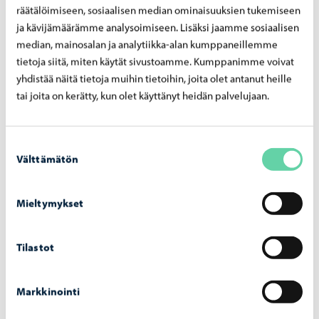
räätälöimiseen, sosiaalisen median ominaisuuksien tukemiseen
siitä, että kaupungin tilojen käyttöä pitäisi tehostaa ja
ja kävijämäärämme analysoimiseen. Lisäksi jaamme sosiaalisen
tarpeettomista tiloista luopua.
median, mainosalan ja analytiikka-alan kumppaneillemme
tietoja siitä, miten käytät sivustoamme. Kumppanimme voivat
Kaupungin henkilöstöön ja työhön ja työprosessien
yhdistää näitä tietoja muihin tietoihin, joita olet antanut heille
sujuvuuteen liittyvät kysymykset olivat
tai joita on kerätty, kun olet käyttänyt heidän palvelujaan.
henkilöstökeskustelun ydintä. Henkilöstökeskustelussa
korostui näkemys siitä, että työhyvinvointi on keskeinen
Suostumuksen
osa talouden tasapainottamista. Lisäksi painotettiin sitä,
Välttämätön
valinta
että hyvän työntekijäkokemus on keskeinen asia
tulevaisuudessakin, koska vaihtuvuus tulee kalliiksi.
Mieltymykset
Keskusteluissa korostui myös reiluuden ja
oikeudenmukaisuuden merkitys. Henkilöstö toi esiin, että
Tilastot
säästötoimien on koskettava myös johtoa ja päättäjiä ja
että työntekijäkokemusta ja työhyvinvointia ei voida
Markkinointi
sivuuttaa. Asukkaat puolestaan painottivat vahvasti