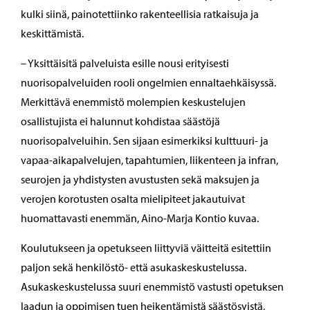
kulki siinä, painotettiinko rakenteellisia ratkaisuja ja
keskittämistä.
– Yksittäisitä palveluista esille nousi erityisesti
nuorisopalveluiden rooli ongelmien ennaltaehkäisyssä.
Merkittävä enemmistö molempien keskustelujen
osallistujista ei halunnut kohdistaa säästöjä
nuorisopalveluihin. Sen sijaan esimerkiksi kulttuuri- ja
vapaa-aikapalvelujen, tapahtumien, liikenteen ja infran,
seurojen ja yhdistysten avustusten sekä maksujen ja
verojen korotusten osalta mielipiteet jakautuivat
huomattavasti enemmän, Aino-Marja Kontio kuvaa.
Koulutukseen ja opetukseen liittyviä väitteitä esitettiin
paljon sekä henkilöstö- että asukaskeskustelussa.
Asukaskeskustelussa suuri enemmistö vastusti opetuksen
laadun ja oppimisen tuen heikentämistä säästösyistä,