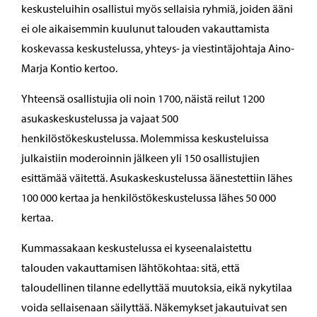
keskusteluihin osallistui myös sellaisia ryhmiä, joiden ääni
ei ole aikaisemmin kuulunut talouden vakauttamista
koskevassa keskustelussa, yhteys- ja viestintäjohtaja Aino-
Marja Kontio kertoo.
Yhteensä osallistujia oli noin 1700, näistä reilut 1200
asukaskeskustelussa ja vajaat 500
henkilöstökeskustelussa. Molemmissa keskusteluissa
julkaistiin moderoinnin jälkeen yli 150 osallistujien
esittämää väitettä. Asukaskeskustelussa äänestettiin lähes
100 000 kertaa ja henkilöstökeskustelussa lähes 50 000
kertaa.
Kummassakaan keskustelussa ei kyseenalaistettu
talouden vakauttamisen lähtökohtaa: sitä, että
taloudellinen tilanne edellyttää muutoksia, eikä nykytilaa
voida sellaisenaan säilyttää. Näkemykset jakautuivat sen