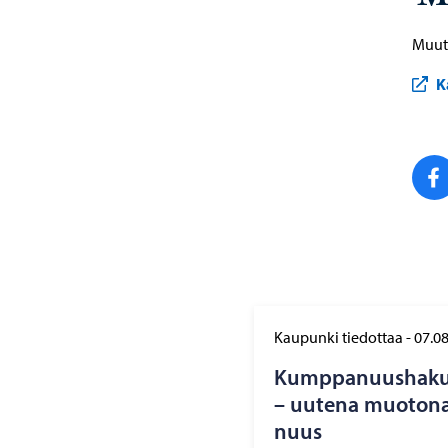
Muut 
K
Kaupunki tiedottaa
-
07.0
Kump­pa­nuus­ha­ku 
– uu­te­na muo­to­na
nuus