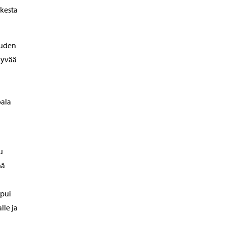
ikesta
uuden
 hyvää
oala
u
nä
apui
lle ja