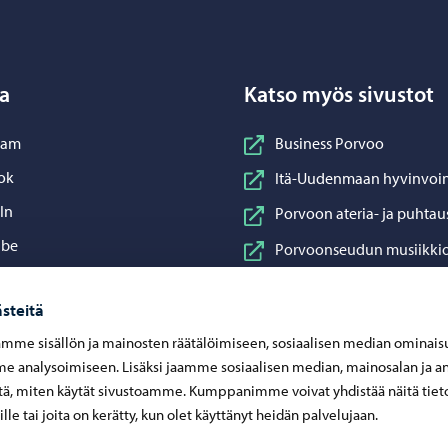
a
Katso myös sivustot
nstagram
ram
Business Porvoo
acebook
ok
Itä-Uudenmaan hyvinvoin
inkedIn
In
Porvoon ateria- ja puhtau
ouTube
ube
Porvoonseudun musiikkio
sApp
App
Porvoon vesi
steitä
Porvoon ympäristöterve
mme sisällön ja mainosten räätälöimiseen, sosiaalisen median ominais
Taidetehdas
 analysoimiseen. Lisäksi jaamme sosiaalisen median, mainosalan ja an
Visit Porvoo
ä, miten käytät sivustoamme. Kumppanimme voivat yhdistää näitä tiet
eille tai joita on kerätty, kun olet käyttänyt heidän palvelujaan.