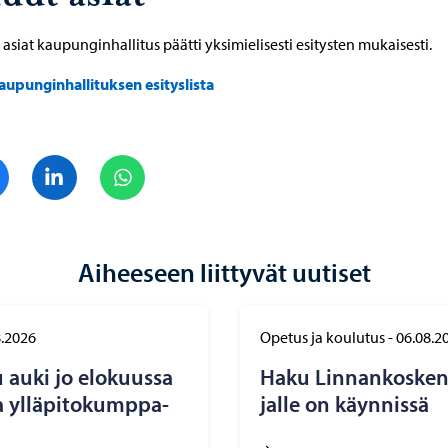
asiat kaupunginhallitus päätti yksimielisesti esitysten mukaisesti.
aupunginhallituksen esityslista
Jaa Facebook
Jaa LinkedIn
Jaa WhatsApp
Aiheeseen liittyvät uutiset
8.2026
Opetus ja koulutus
-
06.08.2
auki jo elo­kuus­sa
Haku Lin­nan­kos­ken l
 yl­lä­pi­to­kump­pa­
jal­le on käyn­nis­sä