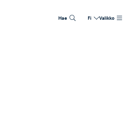
Hae
Fi
Valikko
Vaihda kieltä
Nykyinen kieli: Suomi