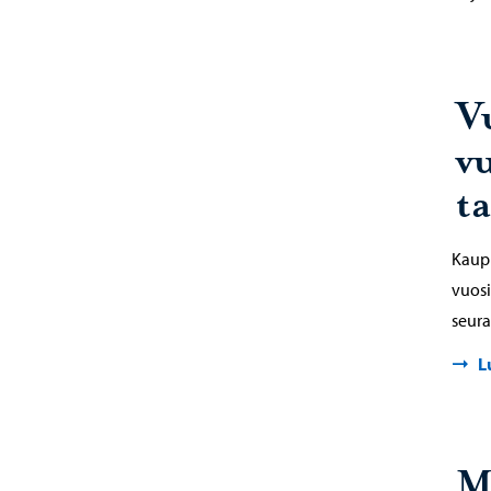
V
v
t
Kaupu
vuosi
seur
L
M