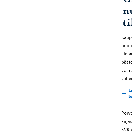
n
t
Kaupu
nuori
Finla
päätö
voima
vahvi
L
k
Porv
kirja
KVR-u