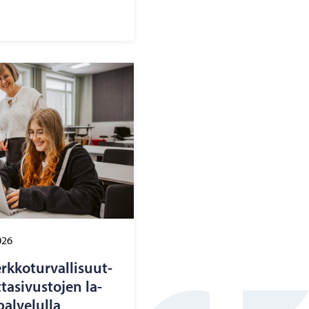
026
k­ko­tur­val­li­suut­
ta­si­vus­to­jen la­
al­ve­lul­la