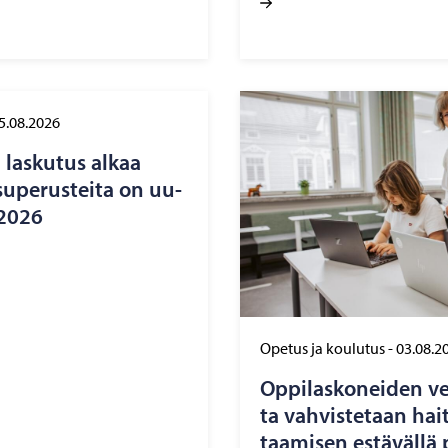
5.08.2026
n las­ku­tus alkaa
u­pe­rus­tei­ta on uu­
e 2026
Opetus ja koulutus
-
03.08.2
Op­pi­las­ko­nei­den ver
ta vah­vis­te­taan hait­
taa­mi­sen es­tä­väl­lä p