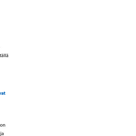
o
tällä
vat
 on
ja