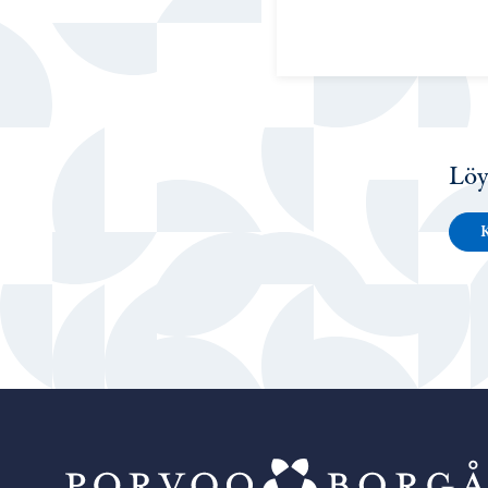
Löy
K