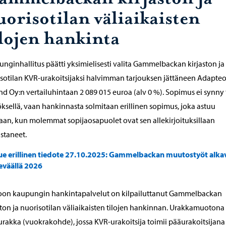
uorisotilan väliaikaisten
ilojen hankinta
nginhallitus päätti yksimielisesti valita Gammelbackan kirjaston ja
sotilan KVR-urakoitsijaksi halvimman tarjouksen jättäneen Adapte
nd Oy:n vertailuhintaan 2 089 015 euroa (alv 0 %). Sopimus ei synny 
ksellä, vaan hankinnasta solmitaan erillinen sopimus, joka astuu
an, kun molemmat sopijaosapuolet ovat sen allekirjoituksillaan
staneet.
ue erillinen tiedote 27.10.2025: Gammelbackan muutostyöt alka
eväällä 2026
oon kaupungin hankintapalvelut on kilpailuttanut Gammelbackan
ston ja nuorisotilan väliaikaisten tilojen hankinnan. Urakkamuotona
rakka (vuokrakohde), jossa KVR-urakoitsija toimii pääurakoitsijana 