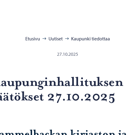
:
Etusivu
Uutiset
Kaupunki tiedottaa
27.10.2025
u­pun­gin­hal­li­tuk­sen
ää­tök­set 27.10.2025
ammelbackan kirjaston ja