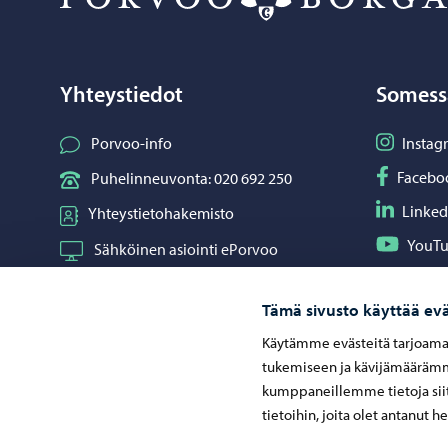
Yhteystiedot
Somess
Seuraa I
Porvoo-info
Instag
Seuraa F
Facebo
Puhelinneuvonta: 020 692 250
Seuraa L
Linked
Yhteystietohakemisto
Seuraa Y
YouT
Sähköinen asiointi ePorvoo
Jaa What
Whats
Verkkokauppa
Tämä sivusto käyttää evä
Kartat ja paikkatiedot
Käytämme evästeitä tarjoama
Kuvapankki
tukemiseen ja kävijämäärämme
kumppaneillemme tietoja siit
tietoihin, joita olet antanut h