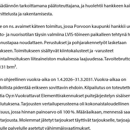
äädännön tarkoittamana päätoteuttajana, ja huolehtii hankkeen ka
ittelusta ja rakentamisesta.
 on ns. avaimet käteen toimitus, jossa Porvoon kaupunki hankkii 
sto- ja nuorisotilan täysin valmiina LVIS-töineen paikalleen tehtynä
nustapaa noudattaen. Perustukset ja pohjarakennetyöt lasketaan
ukseen. Toimitukseen sisältyvät kiintokalusteet ja -varusteet
ntailmoituksen liiteaineiston mukaisessa laajuudessa. Tavoitebrutt
131 brm².
en ohjeellinen vuokra-aika on 1.4.2026–31.3.2031. Vuokra-aikaa on
llista pidentää erikseen sovittavin ehdoin. Kilpailutus on toteutett
tia Oy:n Vuokrattavat Elementtirakennukset puitejärjestelyn sisäise
ilutuksena. Tarjousten vertailuperusteena oli kokonaistaloudellinen
isuus, jossa hinnan painoarvo oli 100 %. Määräaikaan, mennessä sa
 tarjousta. Molemmat jätetyt tarjoukset täyttivät tarjoukselle, tarjoaja
tulle palvelulle asetetut vähimmäisvaatimukset.