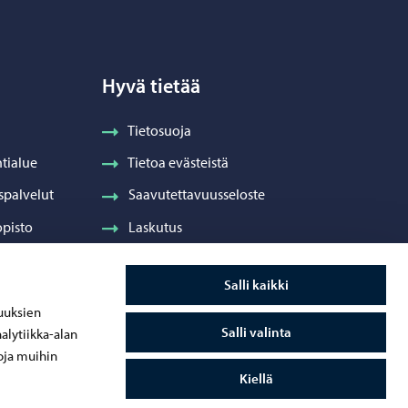
Hyvä tietää
Tietosuoja
tialue
Tietoa evästeistä
spalvelut
Saavutettavuusseloste
pisto
Laskutus
Visuaalinen ilme ja vaakuna
Salli kaikki
ydenhuolto
uuksien
Salli valinta
alytiikka-alan
oja muihin
Kiellä