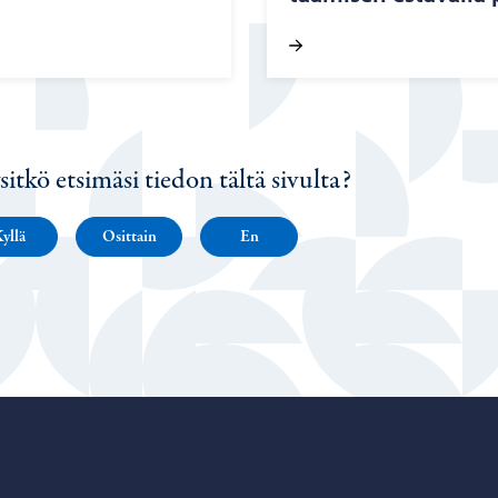
sitkö etsimäsi tiedon tältä sivulta?
yllä
Osittain
En
Porvoo – Siirry kotisivulle