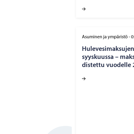
Asuminen ja ympäristö
-
0
Hu­le­ve­si­mak­su­je
syys­kuus­sa – mak­s
dis­tet­tu vuo­del­l