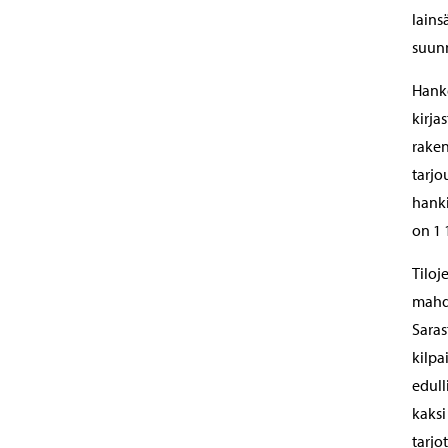
lains
suunn
Hanke
kirja
raken
tarjo
hanki
on 1 
Tiloj
mahdo
Saras
kilpa
edull
kaksi
tarjo