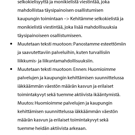
selkokielisyyttä ja monikielistä viestintää, joka
mahdollistaa täysipainoisen osallistumisen
kaupungin toimintaan –> Kehitämme selkokielistä ja
monikielistä viestintää, joka lisää mahdollisuuksia
täysipainoiseen osallistumiseen.
Muutetaan teksti muotoon: Panostamme esteettömiin
ja saavutettaviin palveluihin, kuten turvallisiin
liikkumis- ja liikuntamahdollisuuksiin.
Muutetaan teksti muotoon: Ennen: Huomioimme
palvelujen ja kaupungin kehittämisen suunnittelussa
iäkkäämmän väestön määrän kasvun ja erilaiset
toimintakyvyt sekä tuemme aktiivista ikääntymistä.
Muutos: Huomioimme palvelujen ja kaupungin
kehittämisen suunnittelussa iäkkäämmän väestön
määrän kasvun ja erilaiset toimintakyvyt sekä
tuemme heidän aktiivista arkeaan.