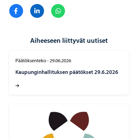
Jaa Facebook
Jaa LinkedIn
Jaa WhatsApp
Aiheeseen liittyvät uutiset
Päätöksenteko
-
29.06.2026
Kau­pun­gin­hal­li­tuk­sen pää­tök­set 29.6.2026