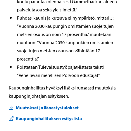
koulu parantaa olennaisesti Gammelbackan alueen
palvelutasoa sekä yleisilmettä.”
Puhdas, kaunis ja kutsuva elinympäristö, mittari 3:
”Vuonna 2030 kaupungin omistamien suojeltujen
metsien osuus on noin 17 prosenttia.” muutetaan
muotoon: ”Vuonna 2030 kaupunkien omistamien
suojeltujen metsien osuus on vähintään 17
prosenttia.”
Poistetaan Tulevaisuustyöpajat-listasta teksti
”Veneilevän merellisen Porvoon edustajat”.
Kaupunginhallitus hyväksyi lisäksi runsaasti muutoksia
kaupunginjohtajan esitykseen.
Muutokset ja äänestystulokset
Kaupunginhallituksen esityslista