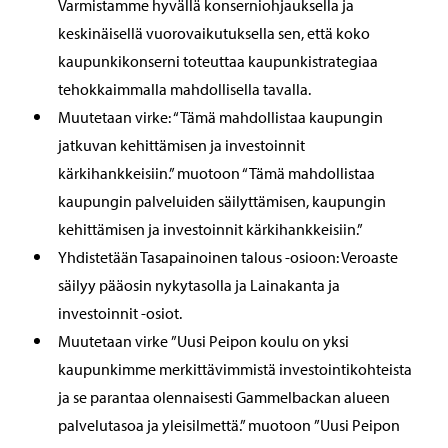
Varmistamme hyvällä konserniohjauksella ja
keskinäisellä vuorovaikutuksella sen, että koko
kaupunkikonserni toteuttaa kaupunkistrategiaa
tehokkaimmalla mahdollisella tavalla.
Muutetaan virke: “Tämä mahdollistaa kaupungin
jatkuvan kehittämisen ja investoinnit
kärkihankkeisiin.” muotoon “Tämä mahdollistaa
kaupungin palveluiden säilyttämisen, kaupungin
kehittämisen ja investoinnit kärkihankkeisiin.”
Yhdistetään Tasapainoinen talous -osioon: Veroaste
säilyy pääosin nykytasolla ja Lainakanta ja
investoinnit -osiot.
Muutetaan virke ”Uusi Peipon koulu on yksi
kaupunkimme merkittävimmistä investointikohteista
ja se parantaa olennaisesti Gammelbackan alueen
palvelutasoa ja yleisilmettä.” muotoon ”Uusi Peipon