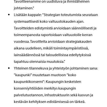
Tavoitteenamme on uudistuva ja ihmisläheinen
johtaminen.”
Lisätään kappale: ”Strategian toteutumista seurataan
systemaattisesti koko valtuustokauden ajan.
Tavoitteiden edistymistä arvioidaan säännöllisesti ja
toimeenpanosta raportoidaan valtuustolle kerran
vuodessa. Tavoitteita arvioidaan strategiakauden
aikana uudelleen, mikäli toimintaympäristössä,
lainsäädännössä tai taloudellisissa edellytyksissä
tapahtuu olennaisia muutoksia.”
Yhteinen tilannekuva ja yhteistyön johtaminen sana:
”kaupunki” muutetaan muotoon ”koko
kaupunkikonserni”: Kaupungin keskeisten
konserniyhtiöiden merkitys kaupungin
palvelutuotannon, infrastruktuurin sekä kasvun ja
kestävän kehityksen edistämisessä on tärkeä.