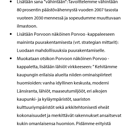
Lisätään sana ”vähintään”: Tavoittelemme vähintään
80 prosentin päästövähennystä vuoden 2007 tasosta
vuoteen 2030 mennessä ja sopeudumme muuttuvaan
ilmastoon.
Lisätään Porvoon näköinen Porvoo -kappaleeseen
maininta puurakentamisesta (vrt. strategian mittarit):
Luodaan mahdollisuuksia puurakentamiselle.
Muokataan otsikon Porvoon näköinen Porvoo -
kappaletta, lisätään lähiöt virkkeeseen: ” Kehitämme
kaupungin erilaisia alueita niiden ominaispiirteet
huomioiden: vanha idyllinen keskusta, moderni
Länsiranta, lähiöt, maaseutumiljööt, eri aikojen
kaupunki- ja kyläympäristöt, saariston
kulttuuriympäristöt sekä arkkitehtonisesti eheät
kokonaisuudet ja merkittävät rakennukset ansaitsevat
kukin omanlaisensa huomion. Pidämme erityistä