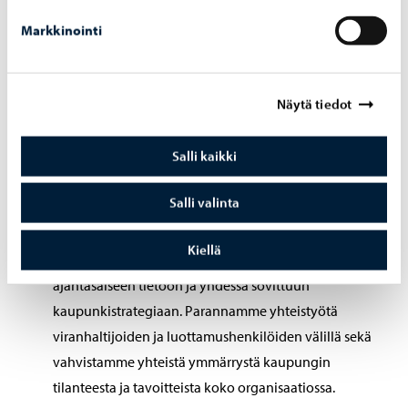
palvelua riippumatta taustasta, kielitaidosta tai
elämäntilanteesta.”
Markkinointi
Muutetaan Yhteinen tilannekuva ja yhteistyön
johtaminen -osion teksti: ”Viranhaltija- ja
Näytä tiedot
luottamushenkilöjohdon päätökset ja johtaminen
perustuvat hyvään, tietoa hyödyntävään
Salli kaikki
valmisteluun ja kaupunkistrategiaan. Vahvistamme
poikkihallinnollista johtamista, viranhaltijoiden sekä
Salli valinta
luottamushenkilöiden yhteistä tilannekuvaa ja
yhteistyötä koko kaupunkiorganisaatiossa.” muotoon
Kiellä
”Kaupungin päätöksenteko ja johtaminen perustuvat
ajantasaiseen tietoon ja yhdessä sovittuun
kaupunkistrategiaan. Parannamme yhteistyötä
viranhaltijoiden ja luottamushenkilöiden välillä sekä
vahvistamme yhteistä ymmärrystä kaupungin
tilanteesta ja tavoitteista koko organisaatiossa.