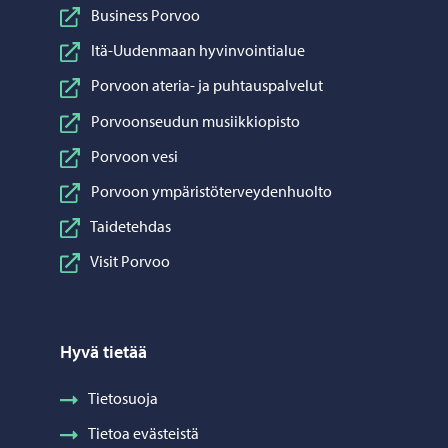
Business Porvoo
Itä-Uudenmaan hyvinvointialue
Porvoon ateria- ja puhtauspalvelut
Porvoonseudun musiikkiopisto
Porvoon vesi
Porvoon ympäristöterveydenhuolto
Taidetehdas
Visit Porvoo
Hyvä tietää
Tietosuoja
Tietoa evästeistä