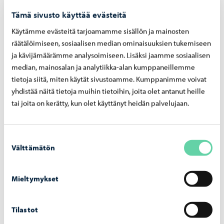
Muutetaan virke: “Junayhteys on tärkeä
Tämä sivusto käyttää evästeitä
elinkeinoelämälle, matkailulle ja asukkaiden
liikkumiselle.” muotoon “Junayhteys olisi tärkeä
Käytämme evästeitä tarjoamamme sisällön ja mainosten
räätälöimiseen, sosiaalisen median ominaisuuksien tukemiseen
elinkeinoelämälle, matkailulle ja asukkaiden
ja kävijämäärämme analysoimiseen. Lisäksi jaamme sosiaalisen
liikkumiselle.”
median, mainosalan ja analytiikka-alan kumppaneillemme
Lisätään sanat “läpinäkyvyyteen sekä” virkkeeseen:
tietoja siitä, miten käytät sivustoamme. Kumppanimme voivat
“Samalla huolehdimme, että kaupungin toiminta ja
yhdistää näitä tietoja muihin tietoihin, joita olet antanut heille
päätöksenteko perustuu läpinäkyvyyteen sekä hyvän
tai joita on kerätty, kun olet käyttänyt heidän palvelujaan.
hallinnon ja yhdenvertaisuuden periaatteisiin.”
Lisätään otsikon Sujuva asiakaspalvelu ja arvostava
Suostumuksen
vuorovaikutus alle uusi kappale seuraavasti:
Välttämätön
valinta
”Asukkaat arvostavat Porvoon kauneutta ja
viihtyisyyttä. Haluamme, että sama myönteinen
Mieltymykset
kokemus näkyy myös kaupungin palveluissa ja
vuorovaikutuksessa. Huolehdimme siitä, että jokainen
Tilastot
asukas saa luotettavaa, selkeää ja yhdenvertaista