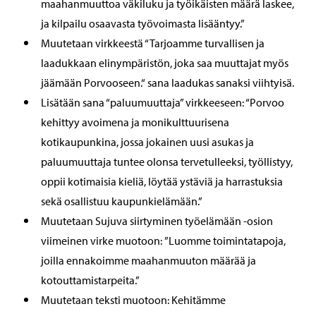
maahanmuuttoa väkiluku ja työikäisten määrä laskee,
ja kilpailu osaavasta työvoimasta lisääntyy.”
Muutetaan virkkeestä “Tarjoamme turvallisen ja
laadukkaan elinympäristön, joka saa muuttajat myös
jäämään Porvooseen.“ sana laadukas sanaksi viihtyisä.
Lisätään sana “paluumuuttaja” virkkeeseen: “Porvoo
kehittyy avoimena ja monikulttuurisena
kotikaupunkina, jossa jokainen uusi asukas ja
paluumuuttaja tuntee olonsa tervetulleeksi, työllistyy,
oppii kotimaisia kieliä, löytää ystäviä ja harrastuksia
sekä osallistuu kaupunkielämään.”
Muutetaan Sujuva siirtyminen työelämään -osion
viimeinen virke muotoon: ”Luomme toimintatapoja,
joilla ennakoimme maahanmuuton määrää ja
kotouttamistarpeita.”
Muutetaan teksti muotoon: Kehitämme