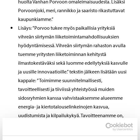
huolta Vanhan Porvoon omaleimaisuudesta. Lisäksi
Porvoonjoki, meri, rannikko ja saaristo rikastuttavat
kaupunkiamme.”
Lisäys: ”Porvoo tukee myös paikallisia yrityksiä
vihreän siirtymän liiketoimintamahdollisuuksien
hyödyntämisessä. Vihreän siirtymän rahaston avulla
tuemme yritysten liiketoiminnan kehitystä
ilmastokestäväksi sekä luomme edellytyksiä kasvulle
ja uusille innovaatioille.” tekstin jälkeen lisätään uusi
kappale: ”Toimimme suunnitelmallisesti,
tavoitteellisesti ja tiiviissä yhteistyössä muiden
sidosryhmien kanssa vahvistaaksemme alueemme
energia- ja kiertotalouselinkeinojen kasvua,
uudistumista ja kilpailukykyä. Tavoitteenamme on,
että alueemme on kansallisesti ja kansainvälisesti
merkittävä energia- ja kiertotalouden keskittymä.”