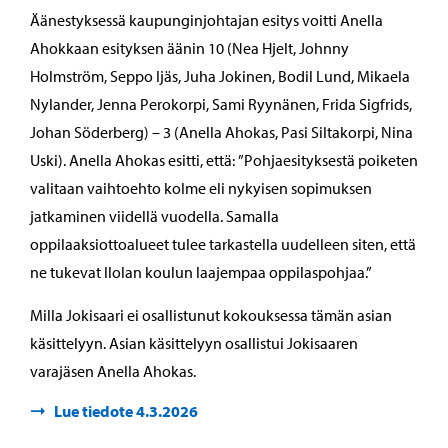
Äänestyksessä kaupunginjohtajan esitys voitti Anella
Ahokkaan esityksen äänin 10 (Nea Hjelt, Johnny
Holmström, Seppo Ijäs, Juha Jokinen, Bodil Lund, Mikaela
Nylander, Jenna Perokorpi, Sami Ryynänen, Frida Sigfrids,
Johan Söderberg) – 3 (Anella Ahokas, Pasi Siltakorpi, Nina
Uski). Anella Ahokas esitti, että: ”Pohjaesityksestä poiketen
valitaan vaihtoehto kolme eli nykyisen sopimuksen
jatkaminen viidellä vuodella. Samalla
oppilaaksiottoalueet tulee tarkastella uudelleen siten, että
ne tukevat Ilolan koulun laajempaa oppilaspohjaa.”
Milla Jokisaari ei osallistunut kokouksessa tämän asian
käsittelyyn. Asian käsittelyyn osallistui Jokisaaren
varajäsen Anella Ahokas.
Lue tiedote 4.3.2026