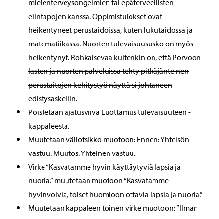
mielenterveysongelmien tai epäterveellisten
elintapojen kanssa. Oppimistulokset ovat
heikentyneet perustaidoissa, kuten lukutaidossa ja
matematiikassa. Nuorten tulevaisuususko on myös
heikentynyt.
Rohkaisevaa kuitenkin on, että Porvoon
lasten ja nuorten palveluissa tehty pitkäjänteinen
perustaitojen kehitystyö näyttäisi johtaneen
edistysaskeliin.
Poistetaan ajatusviiva Luottamus tulevaisuuteen -
kappaleesta.
Muutetaan väliotsikko muotoon: Ennen: Yhteisön
vastuu. Muutos: Yhteinen vastuu.
Virke “Kasvatamme hyvin käyttäytyviä lapsia ja
nuoria.” muutetaan muotoon “Kasvatamme
hyvinvoivia, toiset huomioon ottavia lapsia ja nuoria.”
Muutetaan kappaleen toinen virke muotoon: ”Ilman