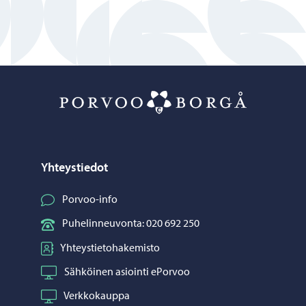
Porvoo – Siirr
Yhteystiedot
Porvoo-info
Puhelinneuvonta: 020 692 250
Yhteystietohakemisto
Sähköinen asiointi ePorvoo
Verkkokauppa