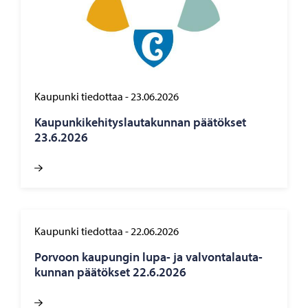
Kaupunki tiedottaa
-
23.06.2026
Kau­pun­ki­ke­hi­tys­lau­ta­kun­nan pää­tök­set
23.6.2026
Kaupunki tiedottaa
-
22.06.2026
Por­voon kau­pun­gin lupa- ja val­von­ta­lau­ta­
kun­nan pää­tök­set 22.6.2026