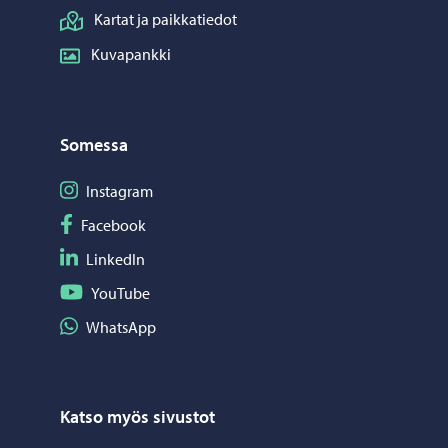
Kartat ja paikkatiedot
Kuvapankki
Somessa
Seuraa Instagram
Instagram
Seuraa Facebook
Facebook
Seuraa LinkedIn
LinkedIn
Seuraa YouTube
YouTube
Jaa WhatsApp
WhatsApp
Katso myös sivustot