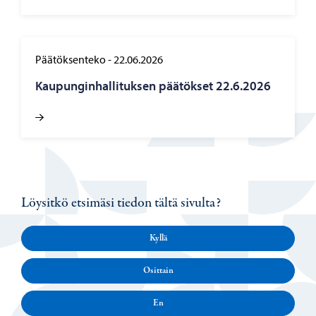
Päätöksenteko
-
22.06.2026
Kau­pun­gin­hal­li­tuk­sen pää­tök­set 22.6.2026
Löysitkö etsimäsi tiedon tältä sivulta?
Kyllä
Osittain
En