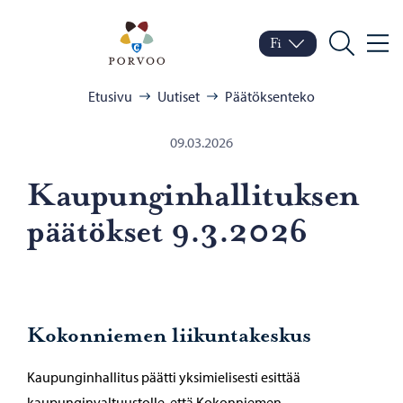
Siirry sisältöön
Porvoo – Siirry kotisivul
Fi
Valik
Vaihda kieltä
Nykyinen kieli: Suomi
Hae
Selaa:
Etusivu
Uutiset
Päätöksenteko
09.03.2026
Kau­pun­gin­hal­li­tuk­sen
pää­tök­set 9.3.2026
Kokonniemen liikuntakeskus
Kaupunginhallitus päätti yksimielisesti esittää
kaupunginvaltuustolle, että Kokonniemen