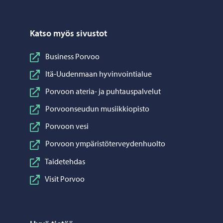
Katso myös sivustot
Business Porvoo
Itä-Uudenmaan hyvinvointialue
Porvoon ateria- ja puhtauspalvelut
Porvoonseudun musiikkiopisto
Porvoon vesi
Porvoon ympäristöterveydenhuolto
Taidetehdas
Visit Porvoo