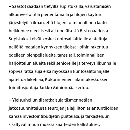
– Säästöt saadaan tietyillä supistuksilla, varustamisen
alkuinvestointia pienentämällä ja tilojen käytön
järjestelyillä ilman, että tilojen toiminnallinen laatu
heikkenee oleellisesti alkuperäisestä B-skenaariosta.
Supistukset eivät koske kuntosalilaitteille ajateltuja
neliöitä matalan kynnyksen tiloissa, joihin rakentuu
edelleen pienpelialueita, tanssisali, toiminnallisen
harjoittelun alueita sekä senioreille ja terveysliikunnalle
sopivia ratkaisuja eikä myöskään kuntosalitoimijalle
ajateltua liiketilaa, Kokonniemen liikuntakeskuksen
toimitusjohtaja Jarkko Vainionpää kertoo.
– Yleisurheilun tilaratkaisuja täsmennetään
jatkosuunnittelussa seurojen ja lajiliiton asiantuntijoiden
kanssa investointibudjetin puitteissa, ja tarkasteluun
sisältyvät muun muassa kaarteiden kallistukset,