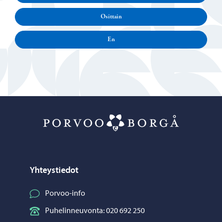
Osittain
En
Porvoo – Siirr
Yhteystiedot
Porvoo-info
Puhelinneuvonta: 020 692 250