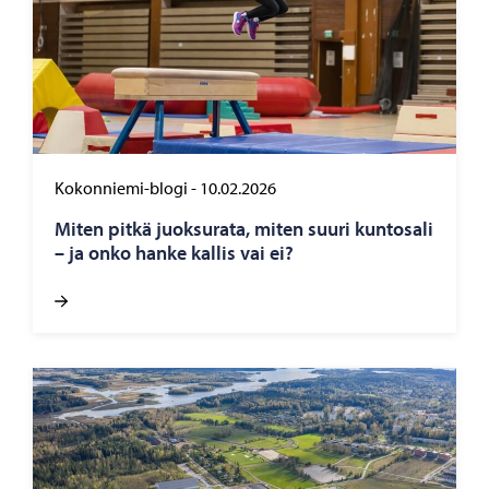
Kokonniemi-blogi
-
10.02.2026
Miten pitkä juok­su­ra­ta, miten suuri kun­to­sa­li
– ja onko hanke kal­lis vai ei?