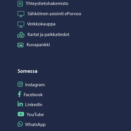
Yhteystietohakemisto
Sähköinen asiointi ePorvoo
Verkkokauppa
Kartat ja paikkatiedot
Kuvapankki
Somessa
Seuraa Instagram
Instagram
Seuraa Facebook
Facebook
Seuraa LinkedIn
LinkedIn
Seuraa YouTube
YouTube
Jaa WhatsApp
WhatsApp