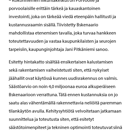
– Kokonniemen liikuntakeskus on Porvoolle ja
porvoolaisille erittäin tärkeä ja kauaskantoinen
investointi, joka on tärkeää viedä eteenpäin hallitusti ja
kustannusraamin sisällä. Tiivistetty Bskenaario
mahdollistaa etenemisen tavalla, joka turvaa hankkeen
toteutettavuuden ja vastaa kaupunkilaisten ja seurojen
tarpeisiin, kaupunginjohtaja Jani Pitkäniemi sanoo.
Esitetty hintakatto sisältää ensikertaisen kalustamisen
sekä rakentamisen vaiheistetusti siten, että nykyiset
jäähallit ovat käytössä kunnes uudisrakennus on valmis.
Säästöarvio on noin 4,0 miljoonaa euroa alkuperäiseen
Bskenaarioon verrattuna. Tätä ennen kustannuksia on jo
saatu alas vähentämällä rakennettavia neliöitä paremman
tilankäytön avulla. Kehitysyhtiötä velvoitetaan jatkamaan
suunnittelua ja toteutusta siten, että esitetyt
säästötoimenpiteet ja tekninen optimointi toteutuvat siinä