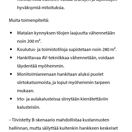
hyväksymiä mitoituksia.
Muita toimenpiteitä:
Matalan kynnyksen tilojen laajuutta vähennetään
noin 200 m².
Koulutus- ja toimistotiloja supistetaan noin 280 m².
Hankittavaa AV-tekniikkaa vähennetään, voidaan
täydentää myöhemmin.
Monitoimiareenaan hankitaan aluksi puolet
siirtokatsomoista, ja loput myöhemmin tarpeen
mukaan.
Irto- ja aulakalusteissa siirrytään kierrätettäviin
kalusteisiin.
– Tiivistetty B-skenaario mahdollistaa kustannusten
hallinnan, mutta säilyttää kuitenkin hankkeen keskeiset