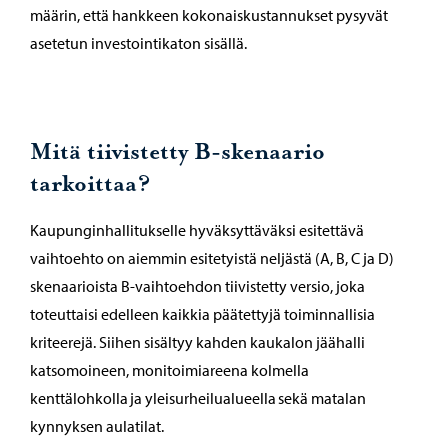
määrin, että hankkeen kokonaiskustannukset pysyvät
asetetun investointikaton sisällä.
Mitä tiivistetty B-skenaario
tarkoittaa?
Kaupunginhallitukselle hyväksyttäväksi esitettävä
vaihtoehto on aiemmin esitetyistä neljästä (A, B, C ja D)
skenaarioista B-vaihtoehdon tiivistetty versio, joka
toteuttaisi edelleen kaikkia päätettyjä toiminnallisia
kriteerejä. Siihen sisältyy kahden kaukalon jäähalli
katsomoineen, monitoimiareena kolmella
kenttälohkolla ja yleisurheilualueella sekä matalan
kynnyksen aulatilat.