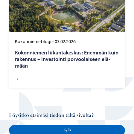
Kokonniemi-blogi
-
03.02.2026
Ko­kon­nie­men lii­kun­ta­kes­kus: Enem­män kuin
ra­ken­nus – in­ves­toin­ti por­voo­lai­seen elä­
mään
Löysitkö etsimäsi tiedon tältä sivulta?
Kyllä