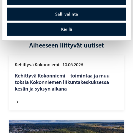
Jaa Facebook
Jaa LinkedIn
Jaa WhatsApp
Salli valinta
Kiellä
Aiheeseen liittyvät uutiset
Kehittyvä Kokonniemi
-
10.06.2026
Ke­hit­ty­vä Ko­kon­nie­mi – toi­min­taa ja muu­
tok­sia Ko­kon­nie­men lii­kun­ta­kes­kuk­ses­sa
kesän ja syk­syn ai­ka­na