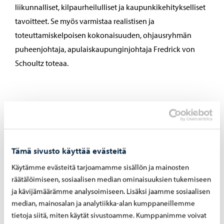
liikunnalliset, kilpaurheilulliset ja kaupunkikehitykselliset
tavoitteet. Se myös varmistaa realistisen ja
toteuttamiskelpoisen kokonaisuuden, ohjausryhmän
puheenjohtaja, apulaiskaupunginjohtaja Fredrick von
Schoultz toteaa.
Rakentamislupaa haettaisiin
skenaario B:n laajuudelle
Tämä sivusto käyttää evästeitä
Kaupunginhallitukselle esitetään lisäksi, että
Käytämme evästeitä tarjoamamme sisällön ja mainosten
Kokonniemen liikuntakeskuksen rakentaminen
räätälöimiseen, sosiaalisen median ominaisuuksien tukemiseen
käynnistettäisiin ohjausryhmän puoltamana vastaavan
ja kävijämäärämme analysoimiseen. Lisäksi jaamme sosiaalisen
viranhaltijan eli toimitilajohtajan päätöksellä, kun
median, mainosalan ja analytiikka-alan kumppaneillemme
tiivistetyn Bskenaarion jatkosuunnittelussa tarkennettu
tietoja siitä, miten käytät sivustoamme. Kumppanimme voivat