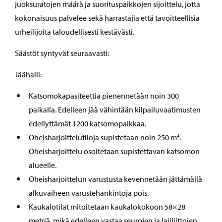
juoksuratojen määrä ja suorituspaikkojen sijoittelu, jotta
kokonaisuus palvelee sekä harrastajia että tavoitteellisia
urheilijoita taloudellisesti kestävästi.
Säästöt syntyvät seuraavasti:
Jäähalli:
Katsomokapasiteettia pienennetään noin 300
paikalla. Edelleen jää vähintään kilpailuvaatimusten
edellyttämät 1200 katsomopaikkaa.
Oheisharjoittelutiloja supistetaan noin 250 m².
Oheisharjoittelu osoitetaan supistettavan katsomon
alueelle.
Oheisharjoittelun varustusta kevennetään jättämällä
alkuvaiheen varustehankintoja pois.
Kaukalotilat mitoitetaan kaukalokokoon 58×28
metriä, mikä edelleen vastaa seurojen ja lajiliittojen