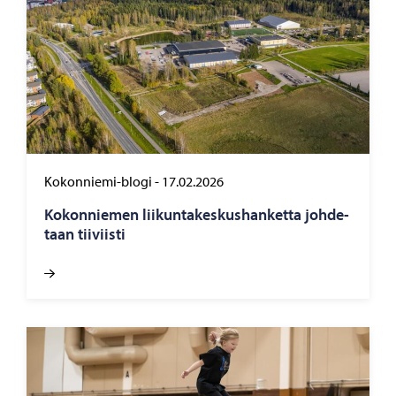
Kokonniemi-blogi
-
17.02.2026
Ko­kon­nie­men lii­kun­ta­kes­kus­han­ket­ta joh­de­
taan tii­viis­ti