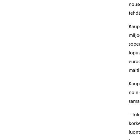
nouse
tehdä
Kaupu
miljo
sopeu
lopus
euroo
malti
Kaupu
noin 
saman
– Tul
korke
luont