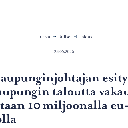
:
Etusivu
Uutiset
Talous
28.05.2026
u­pun­gin­joh­ta­jan esi­ty
u­pun­gin ta­lout­ta va­ka
­taan 10 mil­joo­nal­la eu
l­la