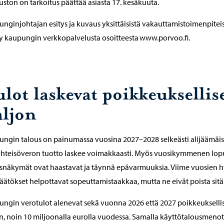
uston on tarkoitus päättää asiasta 17. kesäkuuta.
nginjohtajan esitys ja kuvaus yksittäisistä vakauttamistoimenpitei
y kaupungin verkkopalvelusta osoitteesta www.porvoo.fi.
ulot laskevat poikkeuksellis
aljon
ngin talous on painumassa vuosina 2027–2028 selkeästi alijäämäis
yhteisöveron tuotto laskee voimakkaasti. Myös vuosikymmenen lo
snäkymät ovat haastavat ja täynnä epävarmuuksia. Viime vuosien h
päätökset helpottavat sopeuttamistaakkaa, mutta ne eivät poista sit
ngin verotulot alenevat sekä vuonna 2026 että 2027 poikkeukselli
n, noin 10 miljoonalla eurolla vuodessa. Samalla käyttötalousmenot