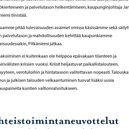
ökierteeseen ja palvelutason heikentämiseen, kaupunginjohtaja Ja
niemi tiivistää.
uamme pitää tulevaisuuden avaimet omissa käsissämme sekä säilyt
n palvelutason ja mahdollisuuden kehittää kaupunkiamme
aisuudessakin, Pitkäniemi jatkaa.
akoiminen ei kuitenkaan ole helppoa epävakaan tilanteen ja
invälisten kriisien vuoksi. Kriisit heijastuvat paikallistalouteen,
isyyteen, verotuloihin ja hintatasoon valitettavan nopeasti. Talousk
us ja julkisen talouden velkaantuminen tuovat lisäksi uusia
auspaineita kuntien valtionrahoitukseen.
hteistoimintaneuvottelut