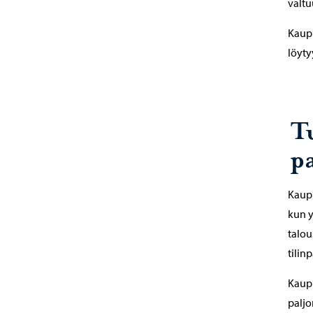
valtu
Kaupu
löyty
T
p
Kaupu
kun 
talou
tilin
Kaupu
paljo