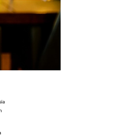
sia
n
a