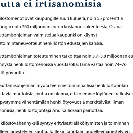
utta ei irtisanomisia
löstömenot ovat kaupungille suuri kuluerä, noin 55 prosenttia
ngin noin 260 miljoonan euron kustannusrakenteesta. Osana
uttamisohjelman valmistelua kaupunki on käynyt
stoimintaneuvottelut henkilöstön edustajien kanssa.
ttamisohjelman toteutuminen tarkoittaa noin 3,7–3,8 miljoonan e
nystä henkilöstömenoissa vuositasolla. Tämä vastaa noin 74–76
lötyövuotta.
auttamisohjelman myötä teemme toiminnallisia henkilöstöönkin
ttavia muutoksia, mutta on hienoa, että olemme löytäneet ratkaisu
 pystymme vähentämään henkilötyövuosia merkittävästi ilman
anomisia, henkilöstöjohtaja Anu Kalliosaari painottaa.
kilöstövähennyksiä syntyy erityisesti eläköitymisten ja toiminnan
leenjärjestelyjen kautta. Joillekin tarjotaan uudelleenjärjestelyjen