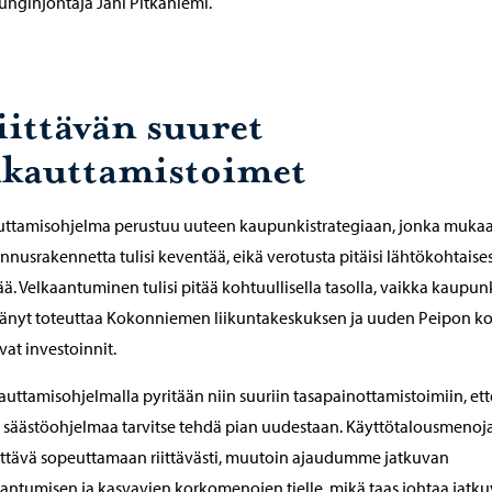
nginjohtaja Jani Pitkäniemi.
iittävän suuret
akauttamistoimet
uttamisohjelma perustuu uuteen kaupunkistrategiaan, jonka muka
nnusrakennetta tulisi keventää, eikä verotusta pitäisi lähtökohtaises
tää. Velkaantuminen tulisi pitää kohtuullisella tasolla, vaikka kaupun
änyt toteuttaa Kokonniemen liikuntakeskuksen ja uuden Peipon k
vat investoinnit.
auttamisohjelmalla pyritään niin suuriin tasapainottamistoimiin, ett
 säästöohjelmaa tarvitse tehdä pian uudestaan. Käyttötalousmenoj
ttävä sopeuttamaan riittävästi, muutoin ajaudumme jatkuvan
antumisen ja kasvavien korkomenojen tielle, mikä taas johtaa jatk