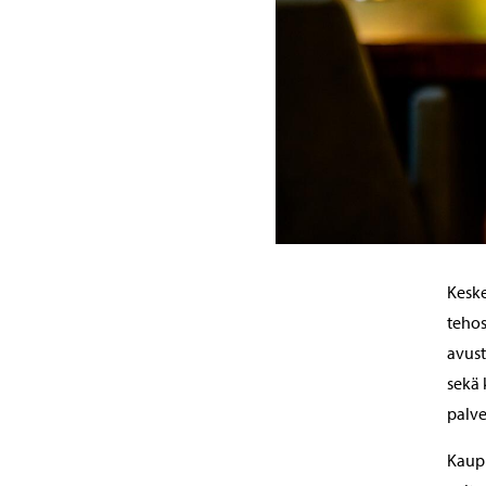
Keske
tehos
avust
sekä 
palve
Kaupu