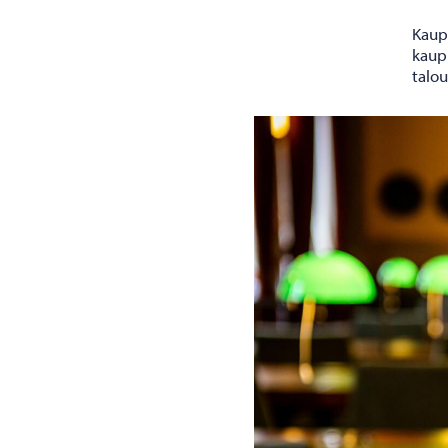
Kaup
kaup
talo