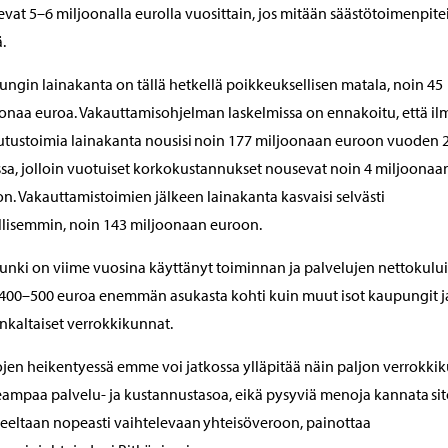
vat 5–6 miljoonalla eurolla vuosittain, jos mitään säästötoimenpitei
.
ngin lainakanta on tällä hetkellä poikkeuksellisen matala, noin 45
onaa euroa. Vakauttamisohjelman laskelmissa on ennakoitu, että i
tustoimia lainakanta nousisi noin 177 miljoonaan euroon vuoden 
sa, jolloin vuotuiset korkokustannukset nousevat noin 4 miljoonaa
n. Vakauttamistoimien jälkeen lainakanta kasvaisi selvästi
llisemmin, noin 143 miljoonaan euroon.
nki on viime vuosina käyttänyt toiminnan ja palvelujen nettokulu
400–500 euroa enemmän asukasta kohti kuin muut isot kaupungit j
kaltaiset verrokkikunnat.
ojen heikentyessä emme voi jatkossa ylläpitää näin paljon verrokkik
ampaa palvelu- ja kustannustasoa, eikä pysyviä menoja kannata si
eeltaan nopeasti vaihtelevaan yhteisöveroon, painottaa