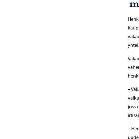
m
Henki
kaupu
vaka
yhtei
Vakau
vähen
henki
– Vak
vaiku
jossa
irtis
– Hen
uudel