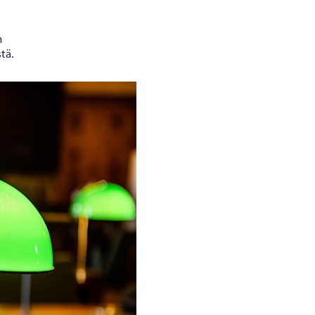
n
tä.