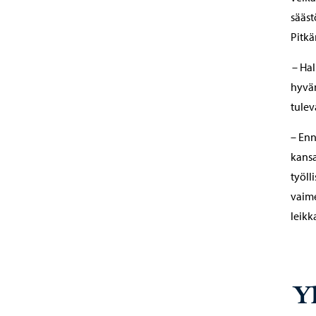
sääst
Pitkä
– Hal
hyvä
tulev
– Enn
kansa
työll
vaime
leikk
Y