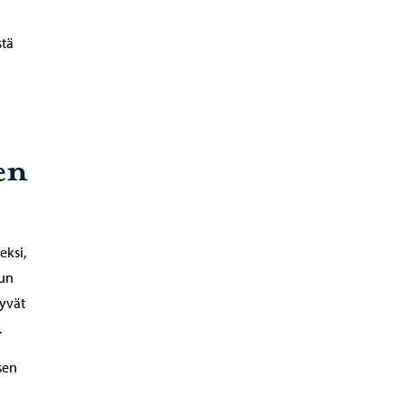
stä
en
eksi,
pun
yvät
ä.
sen