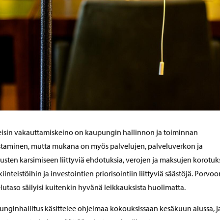
isin vakauttamiskeino on kaupungin hallinnon ja toiminnan
taminen, mutta mukana on myös palvelujen, palveluverkon ja
usten karsimiseen liittyviä ehdotuksia, verojen ja maksujen korotuk
kiinteistöihin ja investointien priorisointiin liittyviä säästöjä. Porvoo
lutaso säilyisi kuitenkin hyvänä leikkauksista huolimatta.
nginhallitus käsittelee ohjelmaa kokouksissaan kesäkuun alussa, j