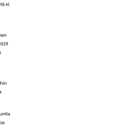
tä ei
lman
2029
n
ihin
a
untia
toa