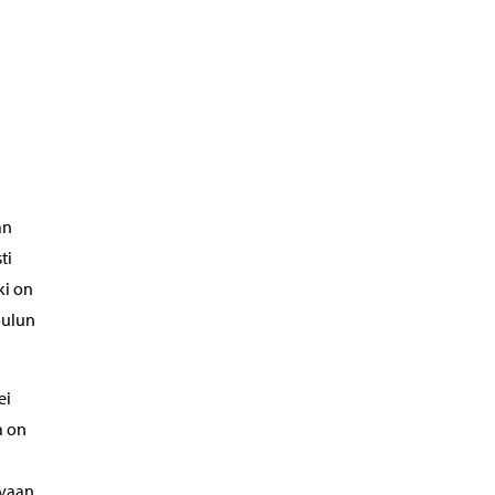
an
ti
ki on
oulun
ei
a on
uvaan