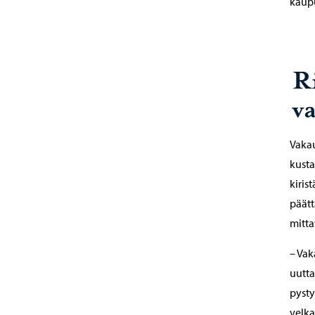
kaupu
R
v
Vaka
kusta
kiris
päätt
mitta
– Vak
uutta
pysty
velka