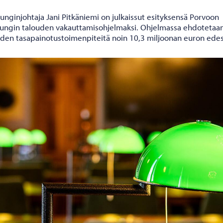
unginjohtaja Jani Pitkäniemi on julkaissut esityksensä Porvoon
ungin talouden vakauttamisohjelmaksi. Ohjelmassa ehdotetaa
uden tasapainotustoimenpiteitä noin 10,3 miljoonan euron edes