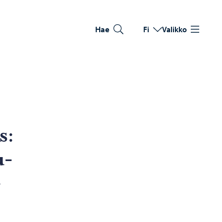
Hae
Fi
Valikko
Vaihda kieltä
Nykyinen kieli: Suomi
s:
u­
­