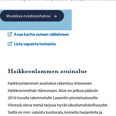
Muokkaa evästeasetuksia
Avaa kartta uuteen välilehteen
Lista vapaista tonteista
Haikkoonlammen asuinalue
Haikkoonlammen asuinalue rakentuu rinteeseen
Haikkoonmetsän itäreunaan. Alue on jatkoa pääosin
2010-luvulla rakennetulle Lasaretin pientaloalueelle.
Vieressä oleva metsä tarjoaa hyvät ulkoilumahdollisuudet.
Siellä on mm. valaistu kuntorata, komeita harjanteita ja