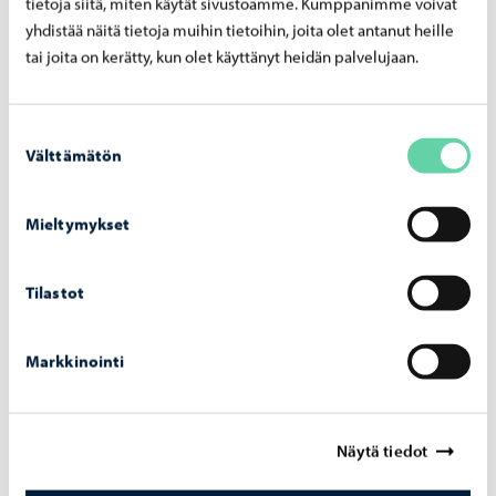
tietoja siitä, miten käytät sivustoamme. Kumppanimme voivat
yhdistää näitä tietoja muihin tietoihin, joita olet antanut heille
Pohjatutkimusleikkaukset, kortteli 3559 (72 kt,
tai joita on kerätty, kun olet käyttänyt heidän palvelujaan.
pdf)
Pohjatutkimusleikkaukset, kortteli 3604 (84 kt,
pdf)
Suostumuksen
Välttämätön
valinta
Mieltymykset
Kartta tonteista
Tilastot
Kartta, tonttien rajamitat ja pinta-alat (117 kt, pdf)
Markkinointi
Kiinteistökohtainen pumppaamo
Näytä tiedot
Kortteleiden 3559 ja 3603 tonteilla kiinteistön liittäminen
viemäriin edellyttää rakennuksen suunnittelusta riippuen