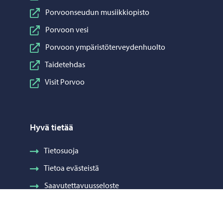
Porvoonseudun musiikkiopisto
Porvoon vesi
Porvoon ympäristöterveydenhuolto
Taidetehdas
Visit Porvoo
Hyvä tietää
Tietosuoja
Tietoa evästeistä
Saavutettavuusseloste
Laskutus
Visuaalinen ilme ja vaakuna