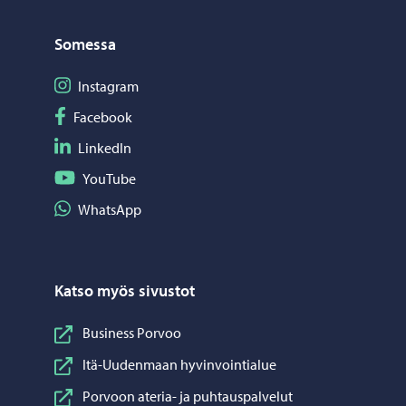
Somessa
Seuraa Instagram
Instagram
Seuraa Facebook
Facebook
Seuraa LinkedIn
LinkedIn
Seuraa YouTube
YouTube
Jaa WhatsApp
WhatsApp
Katso myös sivustot
Business Porvoo
Itä-Uudenmaan hyvinvointialue
Porvoon ateria- ja puhtauspalvelut