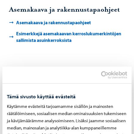
Asemakaava ja rakennustapaohjeet
Asemakaava ja rakennustapaohjeet
Esimerkkejä asemakaavan kerroslukumerkintöjen
sallimista asuinkerroksista
Maaperä
Osalla alueen tonteista on savea. Talon perustaminen
saattaa edellyttää paaluttamista. Savipohjaisten tonttien
Tämä sivusto käyttää evästeitä
erityisolosuhteista on lisätietoja sivulla Hyvä tietää ennen
Käytämme evästeitä tarjoamamme sisällön ja mainosten
tontin hakemista.
räätälöimiseen, sosiaalisen median ominaisuuksien tukemiseen
ja kävijämäärämme analysoimiseen. Lisäksi jaamme sosiaalisen
Hyvä tietää ennen tontin hakemista, maaperä
median, mainosalan ja analytiikka-alan kumppaneillemme
Maaperätutkimuskartta (119 kt, pdf)