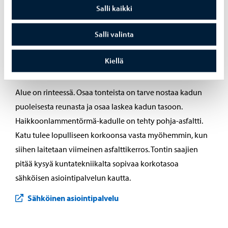
Salli kaikki
kiinteistökohtaisen pumppaamon.
Salli valinta
Kiellä
Muuta
Alue on rinteessä. Osaa tonteista on tarve nostaa kadun
puoleisesta reunasta ja osaa laskea kadun tasoon.
Haikkoonlammentörmä-kadulle on tehty pohja-asfaltti.
Katu tulee lopulliseen korkoonsa vasta myöhemmin, kun
siihen laitetaan viimeinen asfalttikerros. Tontin saajien
pitää kysyä kuntatekniikalta sopivaa korkotasoa
sähköisen asiointipalvelun kautta.
Sähköinen asiointipalvelu