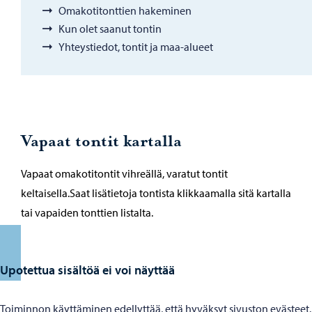
Omakotitonttien hakeminen
Kun olet saanut tontin
Yhteystiedot, tontit ja maa-alueet
Vapaat tontit kartalla
Vapaat omakotitontit vihreällä, varatut tontit
keltaisella.Saat lisätietoja tontista klikkaamalla sitä kartalla
tai vapaiden tonttien listalta.
Upotettua sisältöä ei voi näyttää
Toiminnon käyttäminen edellyttää, että hyväksyt sivuston evästeet.