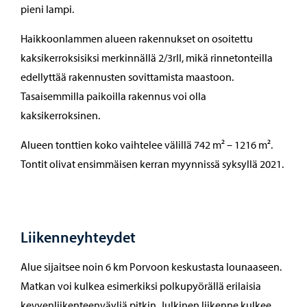
pieni lampi.
Haikkoonlammen alueen rakennukset on osoitettu
kaksikerroksisiksi merkinnällä 2/3rII, mikä rinnetonteilla
edellyttää rakennusten sovittamista maastoon.
Tasaisemmilla paikoilla rakennus voi olla
kaksikerroksinen.
Alueen tonttien koko vaihtelee välillä 742 m² – 1216 m².
Tontit olivat ensimmäisen kerran myynnissä syksyllä 2021.
Liikenneyhteydet
Alue sijaitsee noin 6 km Porvoon keskustasta lounaaseen.
Matkan voi kulkea esimerkiksi polkupyörällä erilaisia
kevyenliikenteenväyliä pitkin. Julkinen liikenne kulkee