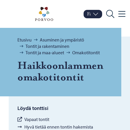
Siirry sisältöön
Porvoo – Siirry kotisivul
Fi
Valik
Vaihda kieltä
Nykyinen kieli: Suomi
Hae
Selaa:
Etusivu
Asuminen ja ympäristö
Tontit ja rakentaminen
Tontit ja maa-alueet
Omakotitontit
Haik­koon­lam­men
oma­ko­ti­ton­tit
Löydä tonttisi
Vapaat tontit
Hyvä tietää ennen tontin hakemista