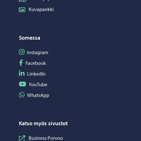
Kuvapankki
Somessa
Seuraa Instagram
Instagram
Seuraa Facebook
Facebook
Seuraa LinkedIn
LinkedIn
Seuraa YouTube
YouTube
Jaa WhatsApp
WhatsApp
Katso myös sivustot
Business Porvoo