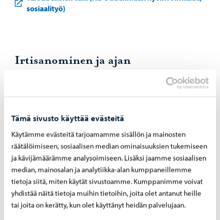
sosiaalityö)
Irtisanominen ja ajan
muuttaminen
Ota yhteys ohjaajaan ja tee kirjallinen irtisanominen tai
ajan muuttaminen perusteluineen lomakkeella tai
Tämä sivusto käyttää evästeitä
sähköpostitse, lähetä tiedoksi myös iltapäivätoiminnan
Käytämme evästeitä tarjoamamme sisällön ja mainosten
koordinaattorille.
räätälöimiseen, sosiaalisen median ominaisuuksien tukemiseen
ja kävijämäärämme analysoimiseen. Lisäksi jaamme sosiaalisen
Kerhopaikan irtisanomisaika on vähintään
median, mainosalan ja analytiikka-alan kumppaneillemme
kalenterikuukausi ennen muutoksen alkua. Kerhosuhde
tietoja siitä, miten käytät sivustoamme. Kumppanimme voivat
päättyy aina kuukauden loppuun. Jos paikka ei käytetä
yhdistää näitä tietoja muihin tietoihin, joita olet antanut heille
lainkaan irtisanomisaikana, laskutetaan puolet
tai joita on kerätty, kun olet käyttänyt heidän palvelujaan.
kuukausimaksusta. Jos irtisanomiskuukauden aikana