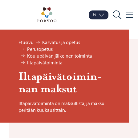
Siirry sisältöön
Porvoo – Siirry kotisivul
Fi
Valik
Vaihda kieltä
Nykyinen kieli: Suomi
Hae
Selaa:
Etusivu
Kasvatus ja opetus
Perusopetus
Koulupäivän jälkeinen toiminta
Iltapäivätoiminta
Il­ta­päi­vä­toi­min­
nan mak­sut
Iltapäivätoiminta on maksullista, ja maksu
peritään kuukausittain.