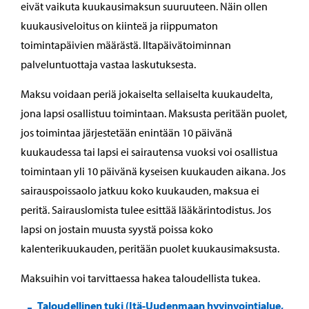
eivät vaikuta kuukausimaksun suuruuteen. Näin ollen
kuukausiveloitus on kiinteä ja riippumaton
toimintapäivien määrästä. Iltapäivätoiminnan
palveluntuottaja vastaa laskutuksesta.
Maksu voidaan periä jokaiselta sellaiselta kuukaudelta,
jona lapsi osallistuu toimintaan. Maksusta peritään puolet,
jos toimintaa järjestetään enintään 10 päivänä
kuukaudessa tai lapsi ei sairautensa vuoksi voi osallistua
toimintaan yli 10 päivänä kyseisen kuukauden aikana. Jos
sairauspoissaolo jatkuu koko kuukauden, maksua ei
peritä. Sairauslomista tulee esittää lääkärintodistus. Jos
lapsi on jostain muusta syystä poissa koko
kalenterikuukauden, peritään puolet kuukausimaksusta.
Maksuihin voi tarvittaessa hakea taloudellista tukea.
Taloudellinen tuki (Itä-Uudenmaan hyvinvointialue,