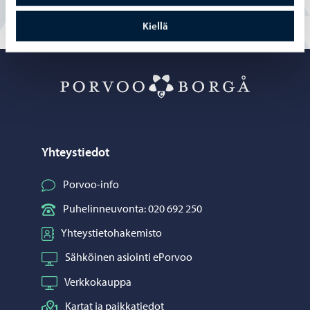
Kiellä
Porvoo – Siirr
Yhteystiedot
Porvoo-info
Puhelinneuvonta: 020 692 250
Yhteystietohakemisto
Sähköinen asiointi ePorvoo
Verkkokauppa
Kartat ja paikkatiedot