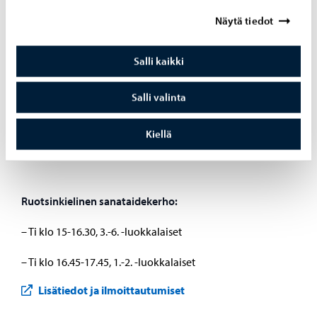
Suomenkielinen sanataidekerho:
Näytä tiedot
– Ke 20.9. alkaen 10 kertaa, klo 17-18.30. Suunnattu 1.-3. -
Salli kaikki
luokkalaisille lapsille. Ilmoittautumiset:
Salli valinta
Sanni Saarinen
Kirjastonhoitaja, Tapahtumat ja näyttelyt
Kiellä
sanni.saarinen@porvoo.fi
Ruotsinkielinen sanataidekerho:
– Ti klo 15-16.30, 3.-6. -luokkalaiset
– Ti klo 16.45-17.45, 1.-2. -luokkalaiset
Lisätiedot ja ilmoittautumiset