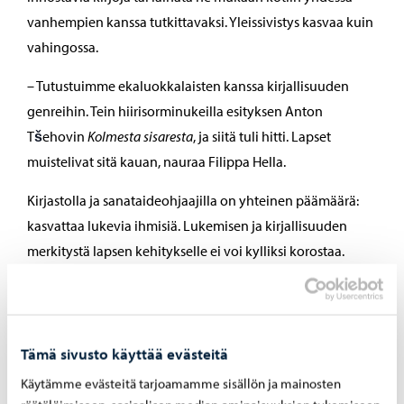
vanhempien kanssa tutkittavaksi. Yleissivistys kasvaa kuin
vahingossa.
– Tutustuimme ekaluokkalaisten kanssa kirjallisuuden
genreihin. Tein hiirisorminukeilla esityksen Anton
T
š
ehovin
Kolmesta sisaresta
, ja siitä tuli hitti. Lapset
muistelivat sitä kauan, nauraa Filippa Hella.
Kirjastolla ja sanataideohjaajilla on yhteinen päämäärä:
kasvattaa lukevia ihmisiä. Lukemisen ja kirjallisuuden
merkitystä lapsen kehitykselle ei voi kylliksi korostaa.
Kirjallisuus kasvattaa sanavarastoa, avartaa
maailmankuvaa ja vahvistaa ilmaisukykyä. Se lisää myös
empatiakykyä ja suvaitsevaisuutta sekä tarjoaa välineitä
Tämä sivusto käyttää evästeitä
ajatteluun. Lukeminen lisää keskittymiskykyä, opettaa
Käytämme evästeitä tarjoamamme sisällön ja mainosten
maailmasta ja rauhoittaa läsnäoloon. Kirjallisuudesta