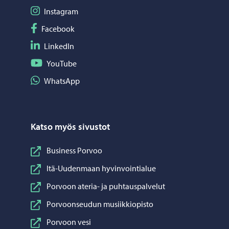
Seuraa Instagram
Instagram
Seuraa Facebook
Facebook
Seuraa LinkedIn
LinkedIn
Seuraa YouTube
YouTube
Jaa WhatsApp
WhatsApp
Katso myös sivustot
Business Porvoo
Itä-Uudenmaan hyvinvointialue
Porvoon ateria- ja puhtauspalvelut
Porvoonseudun musiikkiopisto
Porvoon vesi