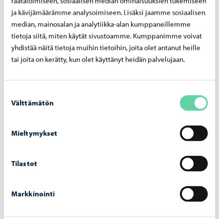
räätälöimiseen, sosiaalisen median ominaisuuksien tukemiseen
löytyy esikuvia tai tukea esimerkiksi hämmentävien
ja kävijämäärämme analysoimiseen. Lisäksi jaamme sosiaalisen
tunteiden tai vaikean elämäntilanteen käsittelyyn.
median, mainosalan ja analytiikka-alan kumppaneillemme
tietoja siitä, miten käytät sivustoamme. Kumppanimme voivat
– Hyvä kirja imaisee mukaansa kuin taika.
yhdistää näitä tietoja muihin tietoihin, joita olet antanut heille
Sanataidekerhossa tapahtuu parhaimmillaan sama:
tai joita on kerätty, kun olet käyttänyt heidän palvelujaan.
olemme hetken mielikuvituksen lumoavassa maailmassa,
ja arkinen maailma katoaa, Anttonen tiivistää.
Suostumuksen
Välttämätön
Porvoon kaupunki on sitoutunut lasten ja nuorten
valinta
lukutaidon edistämiseen. Kaupungissa otettiin käyttöön
lukutakuu: tänä vuonna 1.-2. -luokkalaisten lukutaidon
Mieltymykset
edistämiseen ja lukuinnon vahvistamiseen kiinnitetään
erityistä huomiota.
Tilastot
Sanataidekerho vahvistaa kokemusta kirjallisuuden
hauskuudesta ja leikillisyydestä. Se ei ole velvollisuus,
Markkinointi
vaan lahja.