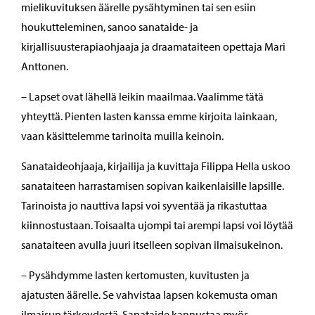
mielikuvituksen äärelle pysähtyminen tai sen esiin
houkutteleminen, sanoo sanataide- ja
kirjallisuusterapiaohjaaja ja draamataiteen opettaja Mari
Anttonen.
– Lapset ovat lähellä leikin maailmaa. Vaalimme tätä
yhteyttä. Pienten lasten kanssa emme kirjoita lainkaan,
vaan käsittelemme tarinoita muilla keinoin.
Sanataideohjaaja, kirjailija ja kuvittaja Filippa Hella uskoo
sanataiteen harrastamisen sopivan kaikenlaisille lapsille.
Tarinoista jo nauttiva lapsi voi syventää ja rikastuttaa
kiinnostustaan. Toisaalta ujompi tai arempi lapsi voi löytää
sanataiteen avulla juuri itselleen sopivan ilmaisukeinon.
– Pysähdymme lasten kertomusten, kuvitusten ja
ajatusten äärelle. Se vahvistaa lapsen kokemusta oman
ilmaisun tärkeydestä. Sanataide kannustaa myös