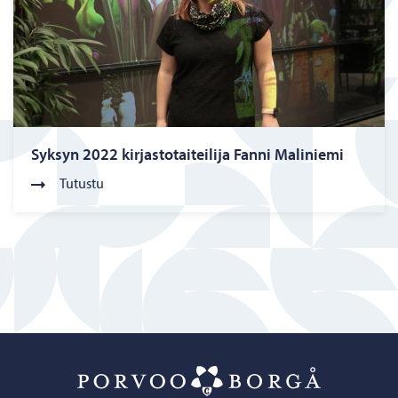
Syksyn 2022 kirjastotaiteilija Fanni Maliniemi
Tutustu
Porvoo – Siirr