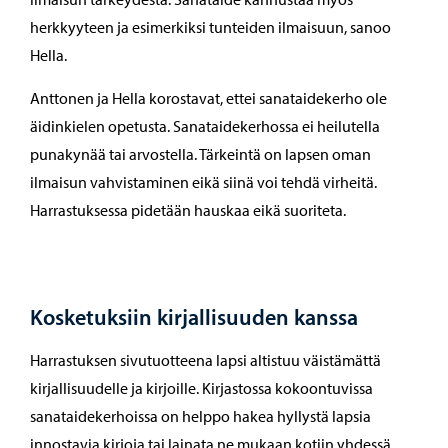
herkkyyteen ja esimerkiksi tunteiden ilmaisuun, sanoo
Hella.
Anttonen ja Hella korostavat, ettei sanataidekerho ole
äidinkielen opetusta. Sanataidekerhossa ei heilutella
punakynää tai arvostella. Tärkeintä on lapsen oman
ilmaisun vahvistaminen eikä siinä voi tehdä virheitä.
Harrastuksessa pidetään hauskaa eikä suoriteta.
Kosketuksiin kirjallisuuden kanssa
Harrastuksen sivutuotteena lapsi altistuu väistämättä
kirjallisuudelle ja kirjoille. Kirjastossa kokoontuvissa
sanataidekerhoissa on helppo hakea hyllystä lapsia
innostavia kirjoja tai lainata ne mukaan kotiin yhdessä