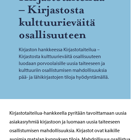
– Kir­jas­tos­ta
kult­tuu­rie­väi­tä
osal­li­suu­teen
Kirjaston hankkeessa Kirjastotaiteilua –
Kirjastosta kulttuurieväitä osallisuuteen
luodaan porvoolaisille uusia taiteeseen ja
kulttuuriin osallistumisen mahdollisuuksia
pää- ja lähikirjastojen tiloja hyödyntämällä.
Kirjastotaiteilua-hankkeella pyritään tavoittamaan uusia
asiakasryhmiä kirjastoon ja luomaan uusia taiteeseen
osallistumisen mahdollisuuksia. Kirjastot ovat kaikille
avoimia matalan kynnyksen tiloja. Mahdollisuus osallistua