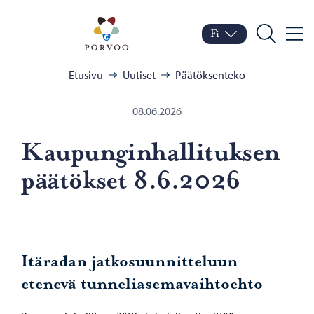
Siirry sisältöön
Porvoo – Siirry kotisivul
Fi
Valik
Vaihda kieltä
Nykyinen kieli: Suomi
Hae
Selaa:
Etusivu
Uutiset
Päätöksenteko
08.06.2026
Kau­pun­gin­hal­li­tuk­sen
pää­tök­set 8.6.2026
Itäradan jatkosuunnitteluun
etenevä tunneliasemavaihtoehto