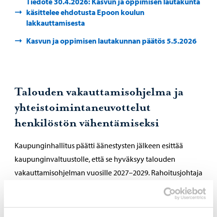
Tiedote 30.4.2026: Kasvun ja oppimisen lautakunta
käsittelee ehdotusta Epoon koulun
lakkauttamisesta
Kasvun ja oppimisen lautakunnan päätös 5.5.2026
Talouden vakauttamisohjelma ja
yhteistoimintaneuvottelut
henkilöstön vähentämiseksi
Kaupunginhallitus päätti äänestysten jälkeen esittää
kaupunginvaltuustolle, että se hyväksyy talouden
vakauttamisohjelman vuosille 2027–2029. Rahoitusjohtaja
valtuutettiin tekemään vakauttamisohjelmaan
teknisluontoisia muutoksia ennen valtuustokäsittelyä.