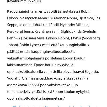
Kevätkummun koulu.
Kaupunginjohtajan esitys voitti äänestyksessä Robin
Lybeckin esityksen äänin 10 (Ahonen Noora, Hjelt Nea, Ijäs
Seppo, Jokinen Juha, Lund Bodil, Nylander Mikaela,
Perokorpi Jenna, Ryynänen Sami, Sigfrids Frida, Sveholm
Pehr)– 2 (Jokisaari Milla, Lybeck Robin), 1 tyhjä (Söderberg
Johan). Robin Lybeck esitti, että ”kaupunginhallitus
päättää esittää kaupunginvaltuustolle, että
vakauttamisohjelmasta poistetaan Epoon koulun
lakkauttaminen. Epoon koulun nykyisellä
oppilaaksiottoalueella valmisteilla olevat kaavat Fagersta,
Voolahti, Grännäs ja Gäddrag -osayleiskaava (Y7) ja
asemakaava EK566 Epoo vahvistavat koulun
toimintaedellytyksiä. Lisäksi Epoon koulun nykyistä
oppilaaksiottoaluetta laajennetaan.”