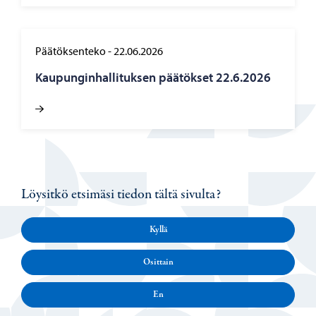
Päätöksenteko
-
22.06.2026
Kau­pun­gin­hal­li­tuk­sen pää­tök­set 22.6.2026
Löysitkö etsimäsi tiedon tältä sivulta?
Kyllä
Osittain
En