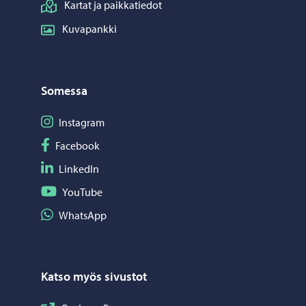
Kartat ja paikkatiedot
Kuvapankki
Somessa
Seuraa Instagram
Instagram
Seuraa Facebook
Facebook
Seuraa LinkedIn
LinkedIn
Seuraa YouTube
YouTube
Jaa WhatsApp
WhatsApp
Katso myös sivustot