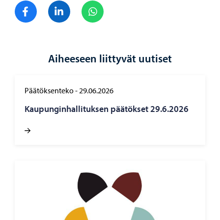
Jaa Facebook
Jaa LinkedIn
Jaa WhatsApp
Aiheeseen liittyvät uutiset
Päätöksenteko
-
29.06.2026
Kau­pun­gin­hal­li­tuk­sen pää­tök­set 29.6.2026