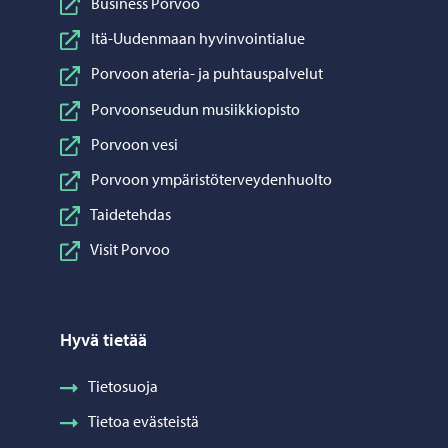
Business Porvoo
Itä-Uudenmaan hyvinvointialue
Porvoon ateria- ja puhtauspalvelut
Porvoonseudun musiikkiopisto
Porvoon vesi
Porvoon ympäristöterveydenhuolto
Taidetehdas
Visit Porvoo
Hyvä tietää
Tietosuoja
Tietoa evästeistä