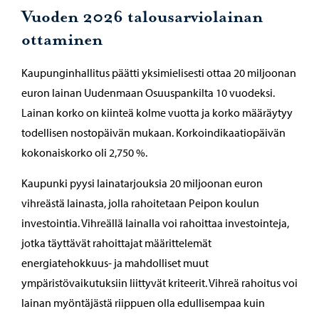
Vuoden 2026 talousarviolainan
ottaminen
Kaupunginhallitus päätti yksimielisesti ottaa 20 miljoonan
euron lainan Uudenmaan Osuuspankilta 10 vuodeksi.
Lainan korko on kiinteä kolme vuotta ja korko määräytyy
todellisen nostopäivän mukaan. Korkoindikaatiopäivän
kokonaiskorko oli 2,750 %.
Kaupunki pyysi lainatarjouksia 20 miljoonan euron
vihreästä lainasta, jolla rahoitetaan Peipon koulun
investointia. Vihreällä lainalla voi rahoittaa investointeja,
jotka täyttävät rahoittajat määrittelemät
energiatehokkuus- ja mahdolliset muut
ympäristövaikutuksiin liittyvät kriteerit. Vihreä rahoitus voi
lainan myöntäjästä riippuen olla edullisempaa kuin