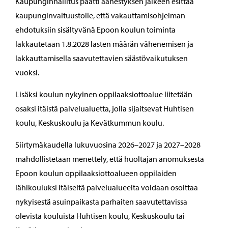
Kaupunginhallitus päätti äänestyksen jälkeen esittää
kaupunginvaltuustolle, että vakauttamisohjelman
ehdotuksiin sisältyvänä Epoon koulun toiminta
lakkautetaan 1.8.2028 lasten määrän vähenemisen ja
lakkauttamisella saavutettavien säästövaikutuksen
vuoksi.
Lisäksi koulun nykyinen oppilaaksiottoalue liitetään
osaksi itäistä palvelualuetta, jolla sijaitsevat Huhtisen
koulu, Keskuskoulu ja Kevätkummun koulu.
Siirtymäkaudella lukuvuosina 2026–2027 ja 2027–2028
mahdollistetaan menettely, että huoltajan anomuksesta
Epoon koulun oppilaaksiottoalueen oppilaiden
lähikouluksi itäiseltä palvelualueelta voidaan osoittaa
nykyisestä asuinpaikasta parhaiten saavutettavissa
olevista kouluista Huhtisen koulu, Keskuskoulu tai