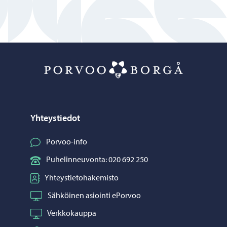
Porvoo – Siirr
Yhteystiedot
Porvoo-info
Puhelinneuvonta: 020 692 250
Yhteystietohakemisto
Sähköinen asiointi ePorvoo
Verkkokauppa