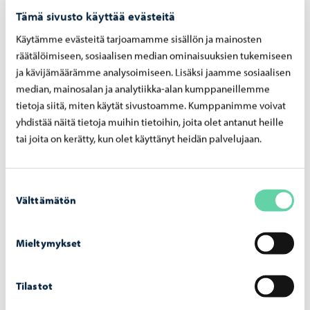
Kaupunginhallitus hyväksyi useita muutoksia
Tämä sivusto käyttää evästeitä
kaupunginjohtajan esitykseen. Esitykset ja
Käytämme evästeitä tarjoamamme sisällön ja mainosten
äänestystulokset löytyvät erillisestä liitteestä.
räätälöimiseen, sosiaalisen median ominaisuuksien tukemiseen
Muutosesitykset ja äänestystulokset
ja kävijämäärämme analysoimiseen. Lisäksi jaamme sosiaalisen
median, mainosalan ja analytiikka-alan kumppaneillemme
tietoja siitä, miten käytät sivustoamme. Kumppanimme voivat
Lisäksi vakauttamisohjelman viimeinen kappale
yhdistää näitä tietoja muihin tietoihin, joita olet antanut heille
korvataan seuraavalla tekstillä: ”Kaupunginhallitus esittää,
tai joita on kerätty, kun olet käyttänyt heidän palvelujaan.
että syksyllä 2026 käynnistetään kaupunkiorganisaation
rakennetta ja toimintatapoja koskeva laaja selvitys.
Suostumuksen
Selvityksen tarkoituksena on vähentää siiloutumista,
Välttämätön
valinta
tunnistaa ja karsia mahdollisia päällekkäisyyksiä sekä
arvioida organisaation tarkoituksenmukaisuutta
Mieltymykset
kokonaisuutena. Selvitys koskee kaikkia toimialoja, ja
siinä tullaan tarkastelemaan myös kaupungin toimialojen
määrää ja rakennetta. Selvityksen osana on myös
Tilastot
kaupungin eri kumppanuudet ja yhteistyösopimukset.