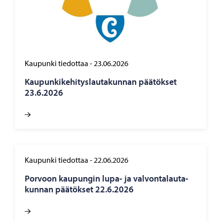
Kaupunki tiedottaa
-
23.06.2026
Kau­pun­ki­ke­hi­tys­lau­ta­kun­nan pää­tök­set
23.6.2026
Kaupunki tiedottaa
-
22.06.2026
Por­voon kau­pun­gin lupa- ja val­von­ta­lau­ta­
kun­nan pää­tök­set 22.6.2026