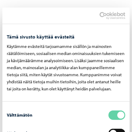
Henkilötietoja ei luovuteta kolmansille osapuolille.
Henkilötietoja ei siirretä EU:n tai ETA:n ulkopuolelle.
Tämä sivusto käyttää evästeitä
Käytämme evästeitä tarjoamamme sisällön ja mainosten
11. Tietojen käsittelijät ja rekisterin
räätälöimiseen, sosiaalisen median ominaisuuksien tukemiseen
suojauksen periaatteet
ja kävijämäärämme analysoimiseen. Lisäksi jaamme sosiaalisen
median, mainosalan ja analytiikka-alan kumppaneillemme
tietoja siitä, miten käytät sivustoamme. Kumppanimme voivat
Tilaajan tietoja käsittelevät Porvoon kaupungin
yhdistää näitä tietoja muihin tietoihin, joita olet antanut heille
organisaatiossa uutiskirjeitä tekevät henkilöt. Tietoja
tai joita on kerätty, kun olet käyttänyt heidän palvelujaan.
käsiteltäessä ei synny manuaalista aineistoa. Sähköistä
rekisteriä käsittelevät ne henkilöt, joilla on
siihen henkilökohtainen käyttöoikeus. Rekisterin
Suostumuksen
Välttämätön
käyttöön tarvitaan henkilökohtainen käyttäjätunnus ja
valinta
salasana.