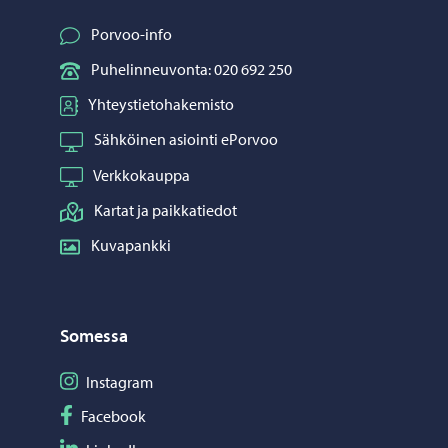
Porvoo-info
Puhelinneuvonta: 020 692 250
Yhteystietohakemisto
Sähköinen asiointi ePorvoo
Verkkokauppa
Kartat ja paikkatiedot
Kuvapankki
Somessa
Seuraa Instagram
Instagram
Seuraa Facebook
Facebook