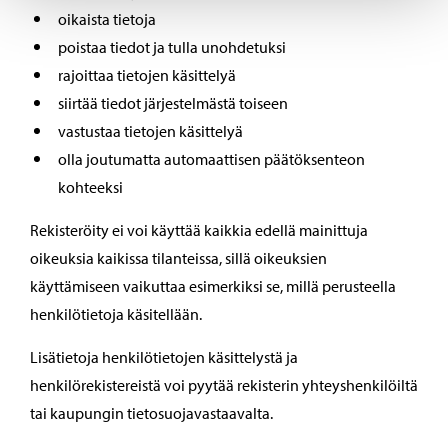
oikaista tietoja
poistaa tiedot ja tulla unohdetuksi
rajoittaa tietojen käsittelyä
siirtää tiedot järjestelmästä toiseen
vastustaa tietojen käsittelyä
olla joutumatta automaattisen päätöksenteon
kohteeksi
Rekisteröity ei voi käyttää kaikkia edellä mainittuja
oikeuksia kaikissa tilanteissa, sillä oikeuksien
käyttämiseen vaikuttaa esimerkiksi se, millä perusteella
henkilötietoja käsitellään.
Lisätietoja henkilötietojen käsittelystä ja
henkilörekistereistä voi pyytää rekisterin yhteyshenkilöiltä
tai kaupungin tietosuojavastaavalta.