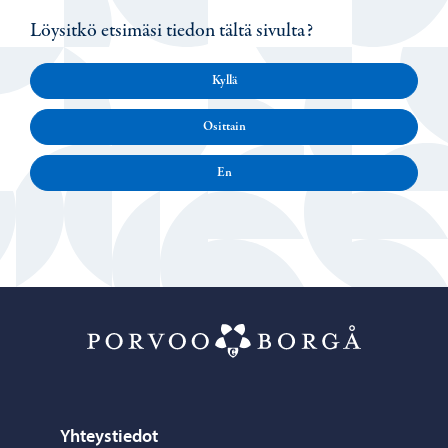
Löysitkö etsimäsi tiedon tältä sivulta?
Kyllä
Osittain
En
Porvoo – Siirr
Yhteystiedot