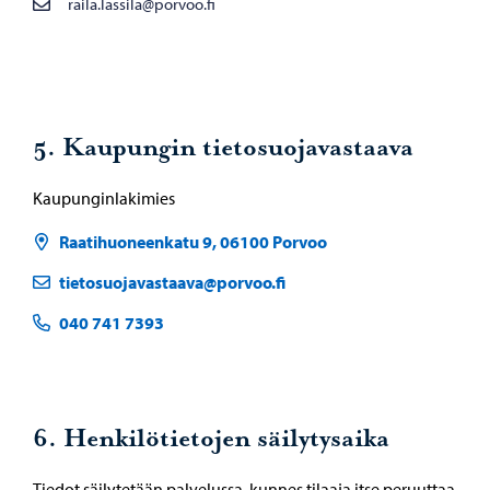
raila.lassila@porvoo.fi
5. Kaupungin tietosuojavastaava
Kaupunginlakimies
Raatihuoneenkatu 9, 06100 Porvoo
tietosuojavastaava@porvoo.fi
040 741 7393
6. Henkilötietojen säilytysaika
Tiedot säilytetään palvelussa, kunnes tilaaja itse peruuttaa