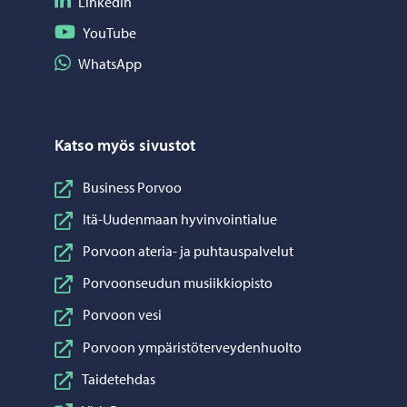
Seuraa LinkedIn
LinkedIn
Seuraa YouTube
YouTube
Jaa WhatsApp
WhatsApp
Katso myös sivustot
Business Porvoo
Itä-Uudenmaan hyvinvointialue
Porvoon ateria- ja puhtauspalvelut
Porvoonseudun musiikkiopisto
Porvoon vesi
Porvoon ympäristöterveydenhuolto
Taidetehdas